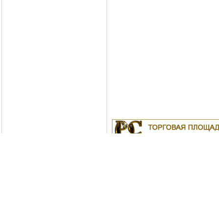
Куплю
19.04.2011
Белорусские рубли в Моск
18.04.2011
Индустриальные масла: И-
ИС-20, ИГС-68,И-5А, И-40А, И-50А, И
ИЛС-220(Мо), ИГП, ИТД
Москва
04.04.2011
Куплю Биг-Бэги, МКР на пе