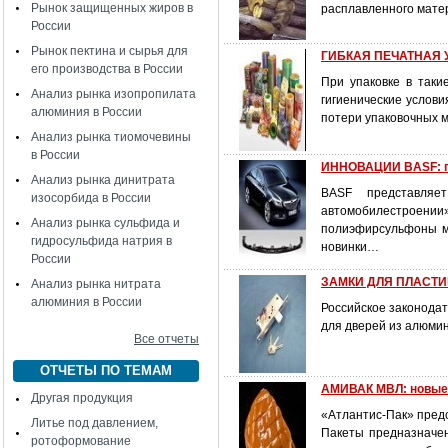
Рынок защищенных жиров в
расплавленного матер
России
Рынок пектина и сырья для
ГИБКАЯ ПЕЧАТНАЯ У
его производства в России
При упаковке в таки
Анализ рынка изопропилата
гигиенические услов
алюминия в России
потери упаковочных 
Анализ рынка тиомочевины
в России
ИННОВАЦИИ BASF: п
Анализ рынка динитрата
BASF представля
изосорбида в России
автомобилестроении»:
Анализ рынка сульфида и
полиэфирсульфоны ма
гидросульфида натрия в
новинки…
России
ЗАМКИ ДЛЯ ПЛАСТИК
Анализ рынка нитрата
алюминия в России
Российское законодат
для дверей из алюми
Все отчеты
ОТЧЕТЫ ПО ТЕМАМ
АМИВАК МВЛ: новые
Другая продукция
«Атлантис-Пак» пред
Литье под давлением,
Пакеты предназначен
ротоформование