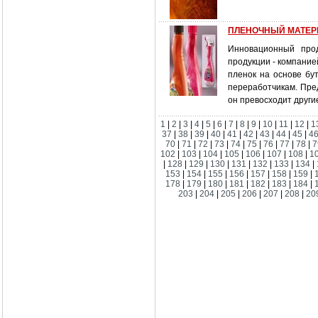
ПЛЕНОЧНЫЙ МАТЕРИА
Инновационный прод
продукции - компание
пленок на основе бу
переработчикам. Пре
он превосходит други
1
|
2
|
3
|
4
|
5
|
6
|
7
|
8
|
9
|
10
|
11
|
12
|
1
37
|
38
|
39
|
40
|
41
|
42
|
43
|
44
|
45
|
4
70
|
71
|
72
|
73
|
74
|
75
|
76
|
77
|
78
|
7
102
|
103
|
104
|
105
|
106
|
107
|
108
|
1
|
128
|
129
|
130
|
131
|
132
|
133
|
134
|
153
|
154
|
155
|
156
|
157
|
158
|
159
|
178
|
179
|
180
|
181
|
182
|
183
|
184
|
203
|
204
|
205
|
206
|
207
|
208
|
20