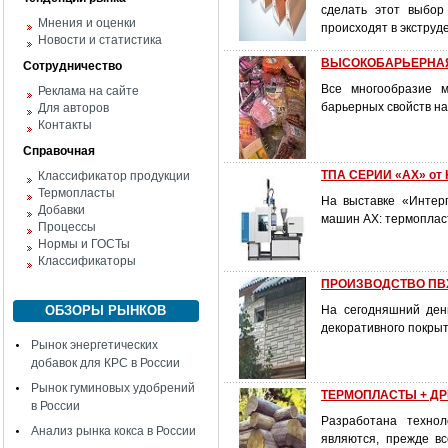
сделать этот выбор
Мнения и оценки
происходят в экструд
Новости и статистика
ВЫСОКОБАРЬЕРНАЯ У
Сотрудничество
Все многообразие м
Реклама на сайте
барьерных свойств на
Для авторов
Контакты
Справочная
ТПА СЕРИИ «АХ» от 
Классификатор продукции
Термопласты
На выставке «Интерп
Добавки
машин АХ: термоплас
Процессы
Нормы и ГОСТы
Классификаторы
ПРОИЗВОДСТВО ПВХ 
ОБЗОРЫ РЫНКОВ
На сегодняшний ден
декоративного покрыт
Рынок энергетических
добавок для КРС в России
Рынок гуминовых удобрений
ТЕРМОПЛАСТЫ + ДРЕ
в России
Разработана технол
Анализ рынка кокса в России
являются, прежде вс