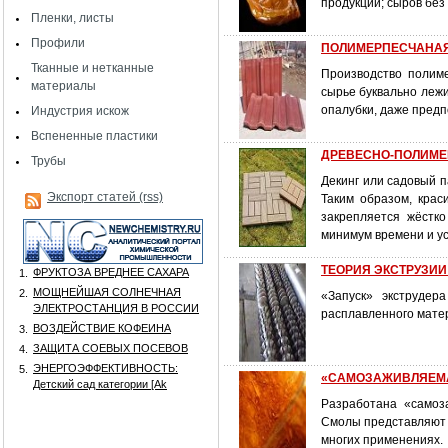
продукции; сыров без
Пленки, листы
Профили
ПОЛИМЕРПЕСЧАНАЯ 
Тканные и нетканные
Производство полиме
материалы
сырье буквально лежи
опалубки, даже предп
Индустрия искож
Вспененные пластики
ДРЕВЕСНО-ПОЛИМЕР
Трубы
Декинг или садовый п
Экспорт статей (rss)
Таким образом, крас
закрепляется жёстко
минимум времени и ус
ТЕОРИЯ ЭКСТРУЗИИ: 
ФРУКТОЗА ВРЕДНЕЕ САХАРА
1.
МОЩНЕЙШАЯ СОЛНЕЧНАЯ
2.
«Запуск» экструдер
ЭЛЕКТРОСТАНЦИЯ В РОССИИ
расплавленного мате
ВОЗДЕЙСТВИЕ КОФЕИНА
3.
ЗАЩИТА СОЕВЫХ ПОСЕВОВ
4.
ЭНЕРГОЭФФЕКТИВНОСТЬ:
5.
«САМОЗАЖИВЛЯЕМ
Детский сад категории [Аk
Разработана «самоз
Смолы представляют 
многих применениях.