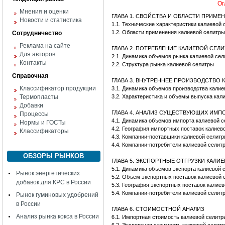
Ог
Мнения и оценки
ГЛАВА 1. СВОЙСТВА И ОБЛАСТИ ПРИМЕ
Новости и статистика
1.1. Технические характеристики калиевой
1.2. Области применения калиевой селитры
Сотрудничество
Реклама на сайте
ГЛАВА 2. ПОТРЕБЛЕНИЕ КАЛИЕВОЙ СЕЛ
Для авторов
2.1. Динамика объемов рынка калиевой се
Контакты
2.2. Структура рынка калиевой селитры
Справочная
ГЛАВА 3. ВНУТРЕННЕЕ ПРОИЗВОДСТВО
Классификатор продукции
3.1. Динамика объемов производства калие
Термопласты
3.2. Характеристика и объемы выпуска кал
Добавки
ГЛАВА 4. АНАЛИЗ СУЩЕСТВУЮЩИХ ИМП
Процессы
4.1. Динамика объемов импорта калиевой 
Нормы и ГОСТы
4.2. География импортных поставок калиев
Классификаторы
4.3. Компании-поставщики калиевой селитр
4.4. Компании-потребители калиевой селит
ОБЗОРЫ РЫНКОВ
ГЛАВА 5. ЭКСПОРТНЫЕ ОТГРУЗКИ КАЛИ
5.1. Динамика объемов экспорта калиевой 
Рынок энергетических
5.2. Объем экспортных поставок калиевой 
добавок для КРС в России
5.3. География экспортных поставок калие
5.4. Компании-потребители калиевой селит
Рынок гуминовых удобрений
в России
ГЛАВА 6. СТОИМОСТНОЙ АНАЛИЗ
Анализ рынка кокса в России
6.1. Импортная стоимость калиевой селитр