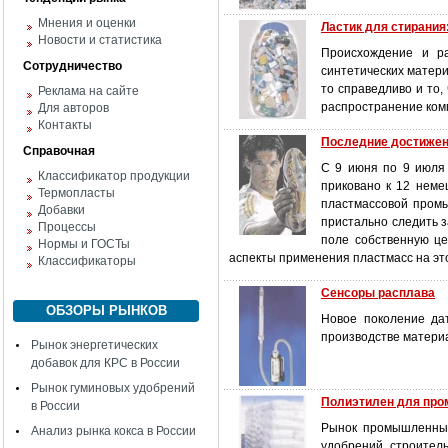
Мнения и оценки
Ластик для стирания
Новости и статистика
Происхождение и ра
Сотрудничество
синтетических матери
то справедливо и то,
Реклама на сайте
распространение ком
Для авторов
Контакты
Последние достижен
Справочная
С 9 июня по 9 июля
Классификатор продукции
приковано к 12 неме
Термопласты
пластмассовой промы
Добавки
пристально следить 
Процессы
поле собственную це
Нормы и ГОСТы
аспекты применения пластмасс на э
Классификаторы
Сенсоры расплава
ОБЗОРЫ РЫНКОВ
Новое поколение да
производстве матери
Рынок энергетических
добавок для КРС в России
Рынок гуминовых удобрений
Полиэтилен для пром
в России
Рынок промышленных
Анализ рынка кокса в России
удобрений, строитель