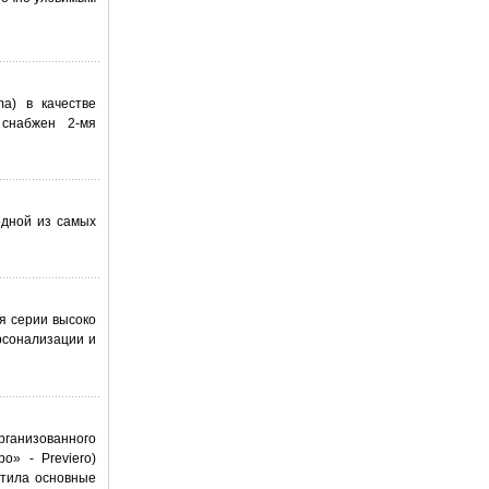
a) в качестве
 снабжен 2-мя
одной из самых
я серии высоко
рсонализации и
ганизованного
о» - Previero)
етила основные