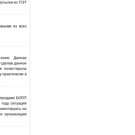
бутылок из ПЭТ
вными из всех
тение. Данная
 сделав данное
я полистирола
у практически в
о продаже БОПП
 году ситуация
риентируясь на
ся организация