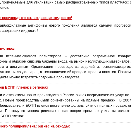
, применяемые для утилизации самых распространенных типов пластмасс: 
енок.
в производстве охлаждающих жидкостей
арбоксилатные антифризы нового поколения являются самыми прогресси
хлаждающих жидкостей.
листирол
ния вспенивающегося полистирола – достаточно современное изобре
онным образом снизила барьеры входа на рынок изолирующих материалов,
ым и доступным. Организация производства изделий из вспенивающегос
сятков тысяч долларов, а технологический процесс прост и понятен. Поэтом
ункте можно встретить подобные производства.
ов БОПП пленок в регионах
язи с открытием новых производств в России рынок посреднических услуг п
х. Новые производства были ориентированны на прямые продажи. В 2007
Производители БОПП пленок постепенно должны уйти от прямых продаж, о
ии. Поэтому во многих регионах в настоящее время актуальным являет
м БОПП пленок.
кого полипропилена: бизнес на отходах