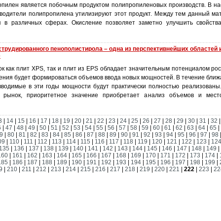
опилен является побочным продуктом полипропиленовых производств. В н
водители полипропилена утилизируют этот продукт. Между тем данный ма
я в различных сферах. Окисление позволяет заметно улучшить свойства
струдированного пенополистирола – одна из перспективнейших областей
е
к как плит XPS, так и плит из EPS обладает значительным потенциалом рос
ения будет формироваться объемов ввода новых мощностей. В течение ближ
вводимые в эти годы мощности будут практически полностью реализованы
 рынок, приоритетное значение приобретает анализ объемов и мест
3
|
14
|
15
|
16
|
17
|
18
|
19
|
20
|
21
|
22
|
23
|
24
|
25
|
26
|
27
|
28
|
29
|
30
|
31
|
32
6
|
47
|
48
|
49
|
50
|
51
|
52
|
53
|
54
|
55
|
56
|
57
|
58
|
59
|
60
|
61
|
62
|
63
|
64
|
65
|
9
|
80
|
81
|
82
|
83
|
84
|
85
|
86
|
87
|
88
|
89
|
90
|
91
|
92
|
93
|
94
|
95
|
96
|
97
|
98
09
|
110
|
111
|
112
|
113
|
114
|
115
|
116
|
117
|
118
|
119
|
120
|
121
|
122
|
123
|
12
135
|
136
|
137
|
138
|
139
|
140
|
141
|
142
|
143
|
144
|
145
|
146
|
147
|
148
|
149
|
160
|
161
|
162
|
163
|
164
|
165
|
166
|
167
|
168
|
169
|
170
|
171
|
172
|
173
|
174
|
185
|
186
|
187
|
188
|
189
|
190
|
191
|
192
|
193
|
194
|
195
|
196
|
197
|
198
|
199
|
9
|
210
|
211
|
212
|
213
|
214
|
215
|
216
|
217
|
218
|
219
|
220
|
221
|
222
|
223
|
22