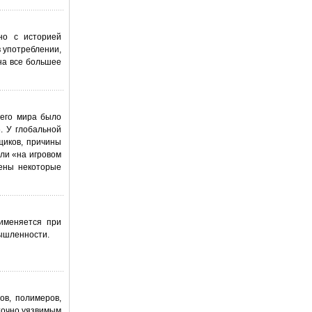
но с историей
в употреблении,
 на все большее
сего мира было
. У глобальной
щиков, причины
ли «на игровом
дены некоторые
рименяется при
ышленности.
ов, полимеров,
аточно уязвимым