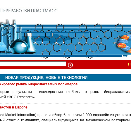
Н
НОВАЯ ПРОДУКЦИЯ, НОВЫЕ ТЕХНОЛОГИИ
 мирового рынка биоразлагаемых полимеров
торые результаты исследования глобального рынка биоразлагаемы
ией «ВСС Research».
ластов в Европе
ed Market Information) провела обзор более, чем 1.000 европейских утилиза
ный отчет о компаниях, специализирующихся на механическом повторном