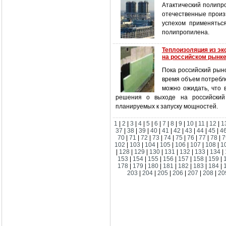
Атактический полипр
отечественные произ
успехом применятьс
полипропилена.
Теплоизоляция из эк
на российском рынк
Пока российский рыно
время объем потребл
можно ожидать, что 
решения о выходе на российский
планируемых к запуску мощностей.
1
|
2
|
3
|
4
|
5
|
6
|
7
|
8
|
9
|
10
|
11
|
12
|
1
37
|
38
|
39
|
40
|
41
|
42
|
43
|
44
|
45
|
4
70
|
71
|
72
|
73
|
74
|
75
|
76
|
77
|
78
|
7
102
|
103
|
104
|
105
|
106
|
107
|
108
|
1
|
128
|
129
|
130
|
131
|
132
|
133
|
134
|
153
|
154
|
155
|
156
|
157
|
158
|
159
|
178
|
179
|
180
|
181
|
182
|
183
|
184
|
203
|
204
|
205
|
206
|
207
|
208
|
20