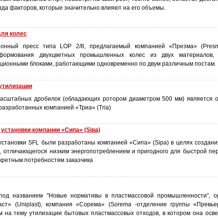
ряда факторов, которые значительно влияют на его объемы.
для колес
ионный пресс типа LOP 2/8, предлагаемый компанией «Презма» (Presm
формования двухцветных промышленных колес из двух материалов,
ционными блоками, работающими одновременно по двум различным постам.
утилизации
масштабных дробилок (обладающих ротором диаметром 500 мм) является 
разработанных компанией «Триа» (Тriа)
становки компании «Сипа» (Sipa)
становки SFL были разработаны компанией «Сипа» (Sipa) в целях создани
я, отличающегося низким энергопотреблением и пригодного для быстрой пе
нкретным потребностям заказчика
под названием "Новые нормативы в пластмассовой промышленности", ор
ст» (Uniplast), компания «Сорема» (Sorema -отделение группы «Превьер
м на тему утилизации бытовых пластмассовых отходов, в котором она осв