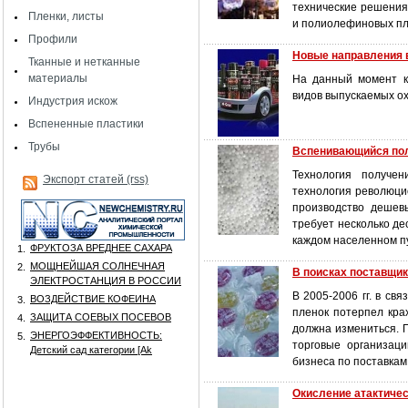
технические решения
Пленки, листы
и полиолефиновых пл
Профили
Новые направления 
Тканные и нетканные
материалы
На данный момент к
видов выпускаемых о
Индустрия искож
Вспененные пластики
Трубы
Вспенивающийся по
Технология получе
Экспорт статей (rss)
технология революци
производство дешев
требует несколько де
каждом населенном п
ФРУКТОЗА ВРЕДНЕЕ САХАРА
1.
МОЩНЕЙШАЯ СОЛНЕЧНАЯ
2.
В поисках поставщик
ЭЛЕКТРОСТАНЦИЯ В РОССИИ
В 2005-2006 гг. в св
ВОЗДЕЙСТВИЕ КОФЕИНА
3.
пленок потерпел кра
ЗАЩИТА СОЕВЫХ ПОСЕВОВ
4.
должна измениться. 
ЭНЕРГОЭФФЕКТИВНОСТЬ:
5.
торговые организац
Детский сад категории [Аk
бизнеса по поставка
Окисление атактичес