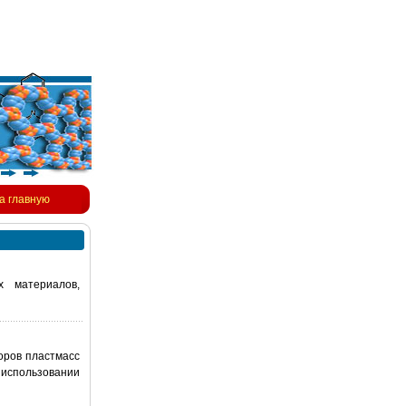
а главную
х материалов,
торов пластмасс
 использовании