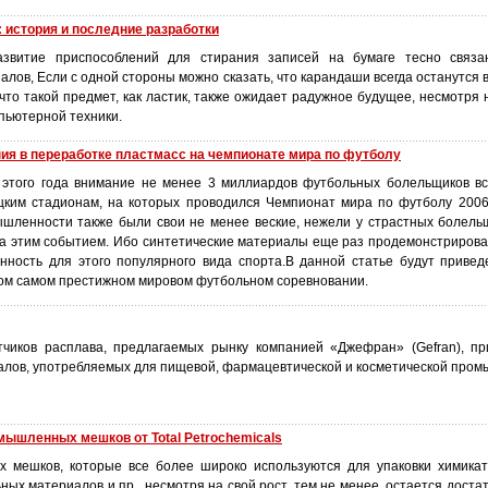
: история и последние разработки
звитие приспособлений для стирания записей на бумаге тесно связа
алов, Если с одной стороны можно сказать, что карандаши всегда останутся 
 что такой предмет, как ластик, также ожидает радужное будущее, несмотря
пьютерной техники.
ия в переработке пластмасс на чемпионате мира по футболу
 этого года внимание не менее 3 миллиардов футбольных болельщиков в
цким стадионам, на которых проводился Чемпионат мира по футболу 2006
шленности также были свои не менее веские, нежели у страстных болель
за этим событием. Ибо синтетические материалы еще раз продемонстрирова
нность для этого популярного вида спорта.В данной статье будут приве
том самом престижном мировом футбольном соревновании.
тчиков расплава, предлагаемых рынку компанией «Джефран» (Gefran), п
алов, употребляемых для пищевой, фармацевтической и косметической пром
ышленных мешков от Total Petrochemicals
 мешков, которые все более широко используются для упаковки химикат
ных материалов и пр., несмотря на свой рост, тем не менее, остается дост