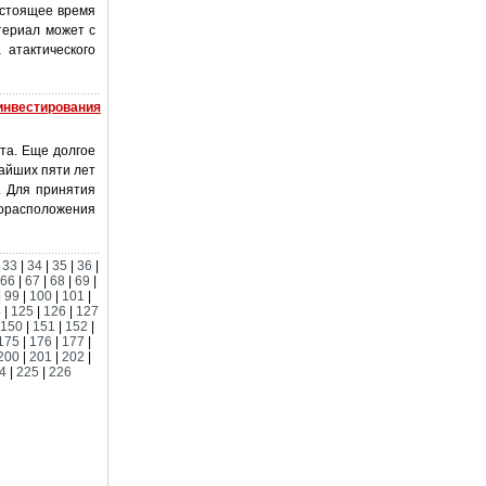
астоящее время
териал может с
 атактического
 инвестирования
та. Еще долгое
айших пяти лет
. Для принятия
орасположения
|
33
|
34
|
35
|
36
|
66
|
67
|
68
|
69
|
|
99
|
100
|
101
|
4
|
125
|
126
|
127
150
|
151
|
152
|
175
|
176
|
177
|
200
|
201
|
202
|
4
|
225
|
226