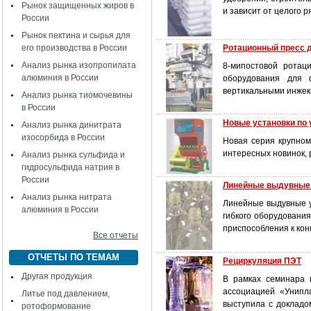
Рынок защищенных жиров в
и зависит от целого 
России
Рынок пектина и сырья для
его производства в России
Ротационный пресс 
Анализ рынка изопропилата
8-мипостовой ротац
алюминия в России
оборудования для 
вертикальными инжек
Анализ рынка тиомочевины
в России
Новые установки по 
Анализ рынка динитрата
изосорбида в России
Новая серия крупно
интересных новинок, 
Анализ рынка сульфида и
гидросульфида натрия в
России
Линейные выдувные у
Анализ рынка нитрата
Линейные выдувные у
алюминия в России
гибкого оборудовани
приспособления к ко
Все отчеты
ОТЧЕТЫ ПО ТЕМАМ
Рециркуляция ПЭТ
Другая продукция
В рамках семинара 
ассоциацией «Унипла
Литье под давлением,
выступила с докладо
ротоформование