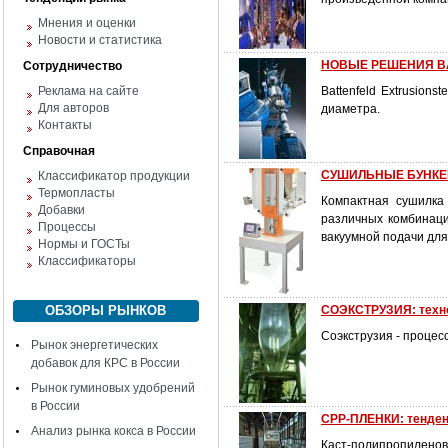
Мнения и оценки
Новости и статистика
НОВЫЕ РЕШЕНИЯ BA
Сотрудничество
Реклама на сайте
Battenfeld Extrusion
Для авторов
диаметра.
Контакты
Справочная
СУШИЛЬНЫЕ БУНКЕРЫ
Классификатор продукции
Термопласты
Компактная сушилка
Добавки
различных комбинаци
Процессы
вакуумной подачи дл
Нормы и ГОСТы
Классификаторы
ОБЗОРЫ РЫНКОВ
СОЭКСТРУЗИЯ: техн
Соэкструзия - процес
Рынок энергетических
добавок для КРС в России
Рынок гуминовых удобрений
в России
CPP-ПЛЕНКИ: тенден
Анализ рынка кокса в России
Каст-полипропилено