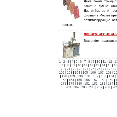
Даже такая функцио
заметно лучше. Даж
Дистрибьютер и прои
филиал в Москве пре
оптимизирующие опт
проектов.
ЛАБОРАТОРНОЕ ОБ
Brabender представл
1
|
2
|
3
|
4
|
5
|
6
|
7
|
8
|
9
|
10
|
11
|
12
|
1
37
|
38
|
39
|
40
|
41
|
42
|
43
|
44
|
45
|
4
70
|
71
|
72
|
73
|
74
|
75
|
76
|
77
|
78
|
7
102
|
103
|
104
|
105
|
106
|
107
|
108
|
1
|
128
|
129
|
130
|
131
|
132
|
133
|
134
|
153
|
154
|
155
|
156
|
157
|
158
|
159
|
178
|
179
|
180
|
181
|
182
|
183
|
184
|
203
|
204
|
205
|
206
|
207
|
208
|
20