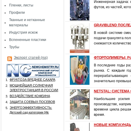
Инженерная задача: 
Пленки, листы
футов, из частей, кот
Профили
Тканные и нетканные
материалы
GRAVIBLEND ПОСЛ
Индустрия искож
В новой системе смеш
подачи гранулята пол
Вспененные пластики
снижается количество
Трубы
Экспорт статей (rss)
ФТОРПОЛИМЕРЫ: Рос
В последние годы ра
рынка. С каждым го
перерабатывающих 
ФРУКТОЗА ВРЕДНЕЕ САХАРА
1.
значительно превышаю
МОЩНЕЙШАЯ СОЛНЕЧНАЯ
2.
ЭЛЕКТРОСТАНЦИЯ В РОССИИ
NETSTAL: СИСТЕМА
ВОЗДЕЙСТВИЕ КОФЕИНА
3.
Наибольшие усилия
ЗАЩИТА СОЕВЫХ ПОСЕВОВ
4.
производстве, напри
ЭНЕРГОЭФФЕКТИВНОСТЬ:
5.
времени цикла реша
Детский сад категории [Аk
время.
НОВЫЕ КОМПАУНДЫ 