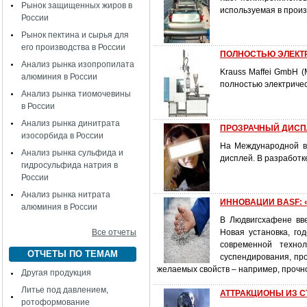
Рынок защищенных жиров в
используемая в произ
России
Рынок пектина и сырья для
его производства в России
ПОЛНОСТЬЮ ЭЛЕКТР
Анализ рынка изопропилата
Krauss Maffei GmbH 
алюминия в России
полностью электричес
Анализ рынка тиомочевины
в России
Анализ рынка динитрата
ПРОЗРАЧНЫЙ ДИСПЛЕ
изосорбида в России
На Международной вы
Анализ рынка сульфида и
дисплей. В разработк
гидросульфида натрия в
России
Анализ рынка нитрата
ИННОВАЦИИ BASF: «
алюминия в России
В Людвигсхафене вве
Все отчеты
Новая установка, го
современной техно
ОТЧЕТЫ ПО ТЕМАМ
суспендирования, пр
желаемых свойств – например, прочн
Другая продукция
Литье под давлением,
АТТРАКЦИОНЫ ИЗ 
ротоформование