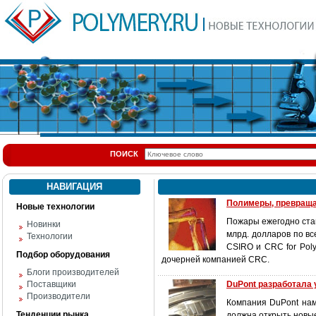
ПОИСК
НАВИГАЦИЯ
Полимеры, превращаю
Новые технологии
Пожары ежегодно стан
Новинки
млрд. долларов по в
Технологии
CSIRO и CRC for Pol
Подбор оборудования
дочерней компанией CRC.
Блоги производителей
Поставщики
DuPont разработала
Производители
Компания DuPont нам
Тенденции рынка
должна открыть новые