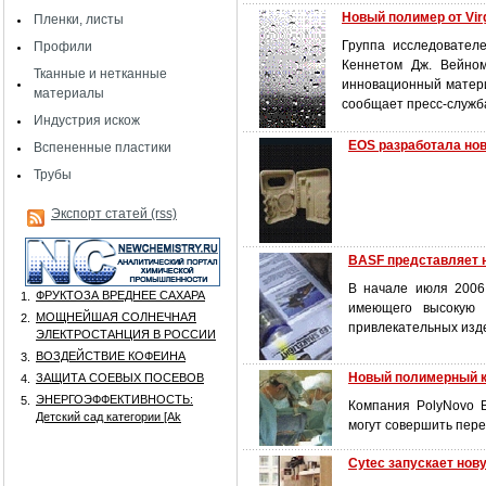
Новый полимер от Vir
Пленки, листы
Группа исследователе
Профили
Кеннетом Дж. Вейном
Тканные и нетканные
инновационный матери
материалы
сообщает пресс-служб
Индустрия искож
EOS разработала нов
Вспененные пластики
Трубы
Экспорт статей (rss)
BASF представляет 
В начале июля 2006
ФРУКТОЗА ВРЕДНЕЕ САХАРА
1.
имеющего высокую с
МОЩНЕЙШАЯ СОЛНЕЧНАЯ
2.
привлекательных изд
ЭЛЕКТРОСТАНЦИЯ В РОССИИ
ВОЗДЕЙСТВИЕ КОФЕИНА
3.
Новый полимерный к
ЗАЩИТА СОЕВЫХ ПОСЕВОВ
4.
ЭНЕРГОЭФФЕКТИВНОСТЬ:
5.
Компания PolyNovo B
Детский сад категории [Аk
могут совершить пере
Cytec запускает но