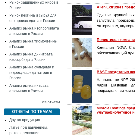
Рынок защищенных жиров в
Allen Extruders пред
России
Один из крупнейших
Рынок пектина и сырья для
запустила производ
его производства в России
материалам, подверг
Анализ рынка изопропилата
алюминия в России
Полистирол компани
Анализ рынка тиомочевины
в России
Компания NOVA Chem
обеспечивающий лучш
Анализ рынка динитрата
изосорбида в России
Анализ рынка сульфида и
BASF представил но
гидросульфида натрия в
России
На выставке NPE 20
марки Elastollan 
Анализ рынка нитрата
подразделении компа
алюминия в России
Все отчеты
Miracle Coatings п
ОТЧЕТЫ ПО ТЕМАМ
ультрафиолетовое и
Другая продукция
Литье под давлением,
ротоформование