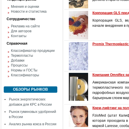
Мнения и оценки
Новости и статистика
Корпорация GLS пре
Сотрудничество
Корпорация GLS, ве
начале внедрения в 
Реклама на сайте
Для авторов
Контакты
Справочная
Premix Thermoplasti
Классификатор продукции
Термопласты
Добавки
Процессы
Нормы и ГОСТы
Компания Omniflex р
Классификаторы
Американская компан
термопластичного п
ОБЗОРЫ РЫНКОВ
гидрофобных воздухо
барьерным слоем марк
Рынок энергетических
добавок для КРС в России
Крем-лифтинг на по
Рынок гуминовых удобрений
FzioMed (штат Калифо
в России
которая проходила в 
Анализ рынка кокса в России
маркой Laresse, сооб