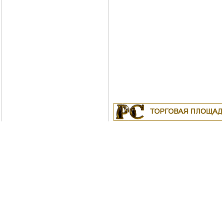
Куплю
19.04.2011
Белорусские рубли в Моск
18.04.2011
Индустриальные масла: И-
ИС-20, ИГС-68,И-5А, И-40А, И-50А, И
ИЛС-220(Мо), ИГП, ИТД
Москва
04.04.2011
Куплю Биг-Бэги, МКР на пе
Copyright © Po