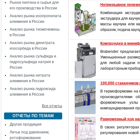
Рынок пектина и сырья для
Непрерывное переме
его производства в России
Комбинация экструд
Анализ рынка изопропилата
экструдера для каучу
алюминия в России
массы каучука или к
Анализ рынка тиомочевины
образом, подача кауч
в России
Анализ рынка динитрата
Компаундер в мини
изосорбида в России
Brabender предлагае
Анализ рынка сульфида и
Уменьшенные размер
гидросульфида натрия в
для любой задачи п
России
лабораторным прибо
Анализ рынка нитрата
алюминия в России
100.000 стаканчиков 
Анализ рынка гидроксида
В термоформовке на 
алюминия в России
производителями о
формовочные узлы 
Все отчеты
компаундирования пр
ОТЧЕТЫ ПО ТЕМАМ
Равномерный ход на
Другая продукция
В своих регулятора
Литье под давлением,
регулирования новой ф
ротоформование