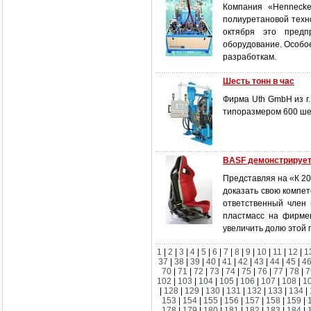
Компания «Hennecke
полиуретановой техн
октября это предп
оборудование. Особо
разработкам.
Шесть тонн в час
Фирма Uth GmbH из г
типоразмером 600 шес
BASF демонстрирует
Представляя на «К 20
доказать свою компет
ответственный член 
пластмасс на фирме
увеличить долю этой 
1
|
2
|
3
|
4
|
5
|
6
|
7
|
8
|
9
|
10
|
11
|
12
|
1
37
|
38
|
39
|
40
|
41
|
42
|
43
|
44
|
45
|
4
70
|
71
|
72
|
73
|
74
|
75
|
76
|
77
|
78
|
7
102
|
103
|
104
|
105
|
106
|
107
|
108
|
1
|
128
|
129
|
130
|
131
|
132
|
133
|
134
|
153
|
154
|
155
|
156
|
157
|
158
|
159
|
178
|
179
|
180
|
181
|
182
|
183
|
184
|