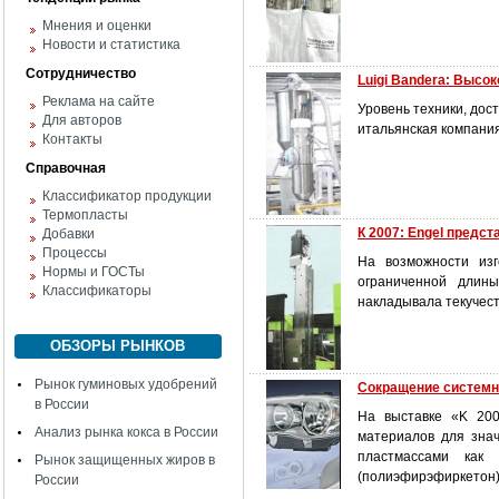
Мнения и оценки
Новости и статистика
Сотрудничество
Luigi Bandera: Выс
Реклама на сайте
Уровень техники, дос
Для авторов
итальянская компания
Контакты
Справочная
Классификатор продукции
Термопласты
К 2007: Engel предст
Добавки
Процессы
На возможности изг
Нормы и ГОСТы
ограниченной длин
Классификаторы
накладывала текучес
ОБЗОРЫ РЫНКОВ
Рынок гуминовых удобрений
Сокращение системн
в России
На выставке «K 200
Анализ рынка кокса в России
материалов для зна
пластмассами как
Рынок защищенных жиров в
(полиэфирэфиркетон)
России