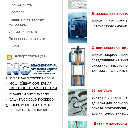
Пленки, листы
Профили
Высокоскоростное и
Тканные и нетканные
Фирма Kiefel GmbH
материалы
Thermorunner - новый
Индустрия искож
Вспененные пластики
Трубы
Стремление к оптим
Фирма Maplan (Mapl
Экспорт статей (rss)
представляет на выс
сниженной высотой о
для машин для литья
ФРУКТОЗА ВРЕДНЕЕ САХАРА
1.
МОЩНЕЙШАЯ СОЛНЕЧНАЯ
2.
ЭЛЕКТРОСТАНЦИЯ В РОССИИ
50 лет Viton
ВОЗДЕЙСТВИЕ КОФЕИНА
3.
Женевская фирма Du 
ЗАЩИТА СОЕВЫХ ПОСЕВОВ
4.
добавки для полиоле
ЭНЕРГОЭФФЕКТИВНОСТЬ:
5.
основе Z-технологии 
Детский сад категории [Аk
других тонкостенных 
«Давайте поговорим 