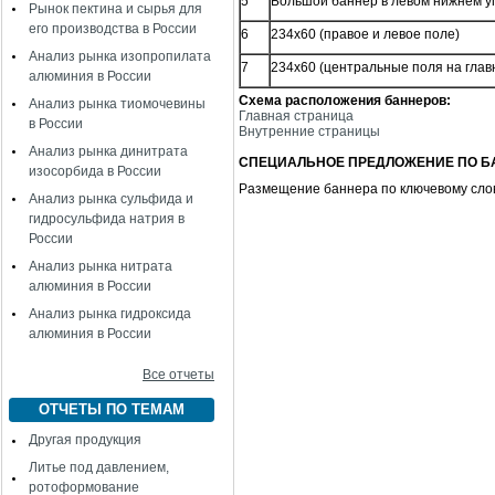
5
Большой баннер в левом нижнем у
Рынок пектина и сырья для
его производства в России
6
234х60 (правое и левое поле)
Анализ рынка изопропилата
7
234х60 (центральные поля на глав
алюминия в России
Схема расположения баннеров:
Анализ рынка тиомочевины
Главная страница
в России
Внутренние страницы
Анализ рынка динитрата
СПЕЦИАЛЬНОЕ ПРЕДЛОЖЕНИЕ ПО Б
изосорбида в России
Размещение баннера по ключевому слову
Анализ рынка сульфида и
гидросульфида натрия в
России
Анализ рынка нитрата
алюминия в России
Анализ рынка гидроксида
алюминия в России
Все отчеты
ОТЧЕТЫ ПО ТЕМАМ
Другая продукция
Литье под давлением,
ротоформование