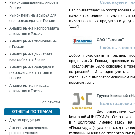
Сила науки и те
Рынок защищенных жиров в
России
Вас приветствует многоотраслевая 
Рынок пектина и сырья для
науки и технологий для улучшения п
его производства в России
выбор новейших продуктов и услуг 
"Дау"!
Анализ рынка изопропилата
алюминия в России
ОАО "Галоген"
Анализ рынка тиомочевины
в России
Любовь к девят
Анализ рынка динитрата
Добро пожаловать в раздел, по
изосорбида в России
предприятий России, производит
Предприятие было основано в тяжел
Анализ рынка сульфида и
потрясений. И, сегодня, учитывая т
гидросульфида натрия в
связанные с импортозамещением выс
России
перспективы...
Анализ рынка нитрата
алюминия в России
Группа Компаний «
Все отчеты
Волгоградский 
ОТЧЕТЫ ПО ТЕМАМ
Вас приветствует од
Компаний «НИКОХИМ». Основные ее 
Другая продукция
в г. Волгоград. Именно здесь, на
Литье под давлением,
«Пласткард» ), удалось создать св
ротоформование
компании, мнения ее экспертов, выст