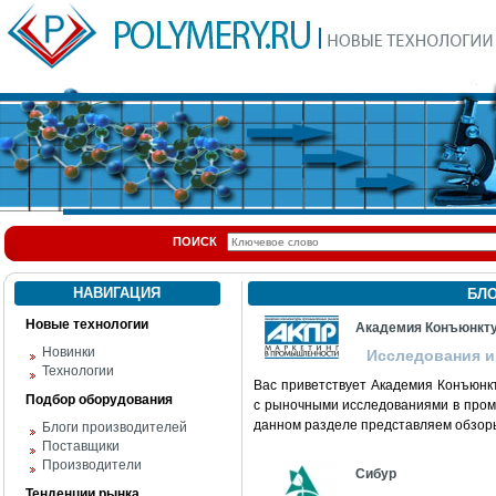
ПОИСК
НАВИГАЦИЯ
БЛ
Новые технологии
Академия Конъюнкт
Новинки
Исследования и
Технологии
Вас приветствует Академия Конъюн
Подбор оборудования
с рыночными исследованиями в пром
данном разделе представляем обзоры
Блоги производителей
Поставщики
Производители
Сибур
Тенденции рынка