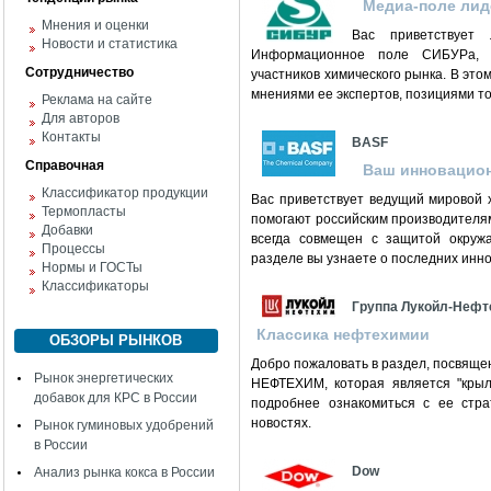
Медиа-поле лид
Мнения и оценки
Вас приветствует
Новости и статистика
Информационное поле СИБУРа, б
Сотрудничество
участников химического рынка. В это
мнениями ее экспертов, позициями т
Реклама на сайте
Для авторов
Контакты
BASF
Справочная
Ваш инновацио
Классификатор продукции
Вас приветствует ведущий мировой 
Термопласты
помогают российским производителям
Добавки
всегда совмещен с защитой окружа
Процессы
разделе вы узнаете о последних инно
Нормы и ГОСТы
Классификаторы
Группа Лукойл-Нефт
Классика нефтехимии
ОБЗОРЫ РЫНКОВ
Добро пожаловать в раздел, посвяще
Рынок энергетических
НЕФТЕХИМ, которая является "крыл
добавок для КРС в России
подробнее ознакомиться с ее стра
новостях.
Рынок гуминовых удобрений
в России
Dow
Анализ рынка кокса в России