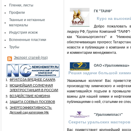
Пленки, листы
ГК "ТАИФ"
Профили
Курс на высоки
Тканные и нетканные
материалы
Добро пожаловать 
лидеру РФ, Группе Компаний "ТАИФ"!
Индустрия искож
как "Казаньоргсинтез" и "Нижне
Вспененные пластики
обеспечивающих прогресс Татарстана 
Трубы
новости и публикации о компании и 
и комментарии менеджмента.
Экспорт статей (rss)
ОАО «Уралхиммаш»
Решая задачи большой хими
ФРУКТОЗА ВРЕДНЕЕ САХАРА
1.
Уважаемые коллеги! Вас приветст
МОЩНЕЙШАЯ СОЛНЕЧНАЯ
2.
производству химического и нефтех
ЭЛЕКТРОСТАНЦИЯ В РОССИИ
наметившийся подъем в промышлен
ВОЗДЕЙСТВИЕ КОФЕИНА
3.
важны для нашей химии и нефтехими
публикациями о ней, статьями ее спе
ЗАЩИТА СОЕВЫХ ПОСЕВОВ
4.
ЭНЕРГОЭФФЕКТИВНОСТЬ:
5.
Детский сад категории [Аk
"Уралхимпласт"
Секреты уральских мастеров
Вас приветствует крупнейший росси