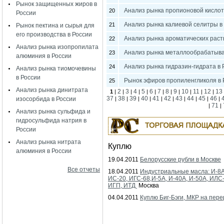
Рынок защищенных жиров в
Анализ рынка пропионовой кислоты
20
России
Анализ рынка калиевой селитры в
21
Рынок пектина и сырья для
его производства в России
Анализ рынка ароматических раст
22
Анализ рынка изопропилата
Анализ рынка металлообрабатыва
23
алюминия в России
Анализ рынка гидразин-гидрата в 
24
Анализ рынка тиомочевины
в России
Рынок эфиров пропиленгликоля в 
25
Анализ рынка динитрата
2
3
4
5
6
7
8
9
10
11
12
13
1
|
|
|
|
|
|
|
|
|
|
|
|
37
38
39
40
41
42
43
44
45
46
изосорбида в России
|
|
|
|
|
|
|
|
|
|
71
|
|
Анализ рынка сульфида и
гидросульфида натрия в
России
Анализ рынка нитрата
Куплю
алюминия в России
19.04.2011
Белорусские рубли в Москве
Все отчеты
18.04.2011
Индустриальные масла: И-8А
ИС-20, ИГС-68,И-5А, И-40А, И-50А, ИЛС
ИГП, ИТД
Москва
04.04.2011
Куплю Биг-Бэги, МКР на пере