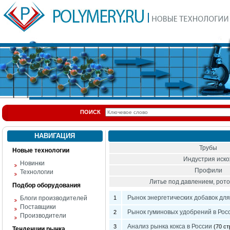
ПОИСК
НАВИГАЦИЯ
Трубы
Новые технологии
Индустрия иск
Новинки
Профили
Технологии
Литье под давлением, ро
Подбор оборудования
Рынок энергетических добавок для
Блоги производителей
1
Поставщики
Рынок гуминовых удобрений в Рос
2
Производители
Анализ рынка кокса в России
3
(70 ст
Тенденции рынка