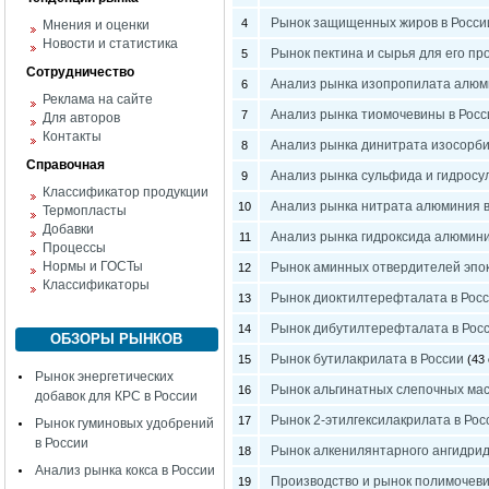
Рынок защищенных жиров в Росси
4
Мнения и оценки
Новости и статистика
Рынок пектина и сырья для его пр
5
Сотрудничество
Анализ рынка изопропилата алюм
6
Реклама на сайте
Анализ рынка тиомочевины в Росс
7
Для авторов
Контакты
Анализ рынка динитрата изосорби
8
Справочная
Анализ рынка сульфида и гидросу
9
Классификатор продукции
Анализ рынка нитрата алюминия в
10
Термопласты
Добавки
Анализ рынка гидроксида алюмини
11
Процессы
Нормы и ГОСТы
Рынок аминных отвердителей эпок
12
Классификаторы
Рынок диоктилтерефталата в Рос
13
Рынок дибутилтерефталата в Рос
14
ОБЗОРЫ РЫНКОВ
Рынок бутилакрилата в России
15
(43 
Рынок энергетических
Рынок альгинатных слепочных мас
16
добавок для КРС в России
Рынок 2-этилгексилакрилата в Рос
17
Рынок гуминовых удобрений
в России
Рынок алкенилянтарного ангидрид
18
Анализ рынка кокса в России
Производство и рынок полимочеви
19