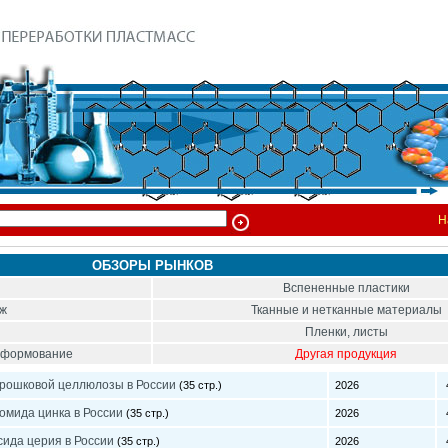
Н
ОБЗОРЫ РЫНКОВ
Вспененные пластики
ож
Тканные и нетканные материалы
Пленки, листы
тоформование
Другая продукция
орошковой целлюлозы в России
(35 стр.)
2026
4
омида цинка в России
(35 стр.)
2026
4
сида церия в России
(35 стр.)
2026
4