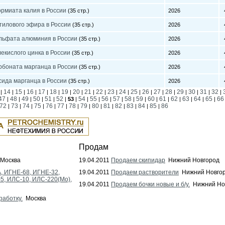
рмиата калия в России
(35 стр.)
2026
4
тилового эфира в России
(35 стр.)
2026
4
льфата алюминия в России
(35 стр.)
2026
4
екислого цинка в России
(35 стр.)
2026
4
рбоната марганца в России
(35 стр.)
2026
4
сида марганца в России
(35 стр.)
2026
4
14
15
16
17
18
19
20
21
22
23
24
25
26
27
28
29
30
31
32
|
|
|
|
|
|
|
|
|
|
|
|
|
|
|
|
|
|
|
|
47
48
49
50
51
52
54
55
56
57
58
59
60
61
62
63
64
65
66
|
|
|
|
|
|
53
|
|
|
|
|
|
|
|
|
|
|
|
|
72
73
74
75
76
77
78
79
80
81
82
83
84
85
86
|
|
|
|
|
|
|
|
|
|
|
|
|
|
Продам
Москва
19.04.2011
Продаем скипидар
Нижний Новгород
, ИГНЕ-68, ИГНЕ-32,
19.04.2011
Продаем растворители
Нижний Новго
-5, ИЛС-10, ИЛС-220(Мо),
19.04.2011
Продаем бочки новые и б/у.
Нижний Но
работку.
Москва