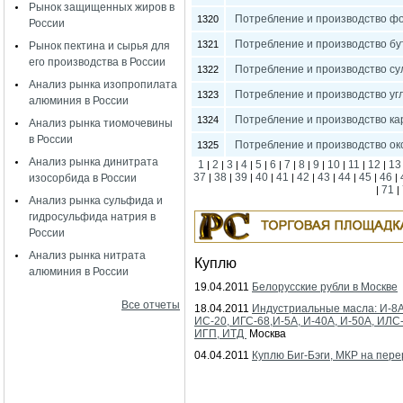
Рынок защищенных жиров в
Потребление и производство фо
1320
России
Потребление и производство бу
1321
Рынок пектина и сырья для
его производства в России
Потребление и производство су
1322
Анализ рынка изопропилата
Потребление и производство угл
1323
алюминия в России
Потребление и производство ка
1324
Анализ рынка тиомочевины
в России
Потребление и производство ок
1325
Анализ рынка динитрата
1
2
3
4
5
6
7
8
9
10
11
12
13
|
|
|
|
|
|
|
|
|
|
|
|
37
38
39
40
41
42
43
44
45
46
изосорбида в России
|
|
|
|
|
|
|
|
|
|
71
|
|
Анализ рынка сульфида и
гидросульфида натрия в
России
Анализ рынка нитрата
Куплю
алюминия в России
19.04.2011
Белорусские рубли в Москве
Все отчеты
18.04.2011
Индустриальные масла: И-8А
ИС-20, ИГС-68,И-5А, И-40А, И-50А, ИЛС
ИГП, ИТД
Москва
04.04.2011
Куплю Биг-Бэги, МКР на пере