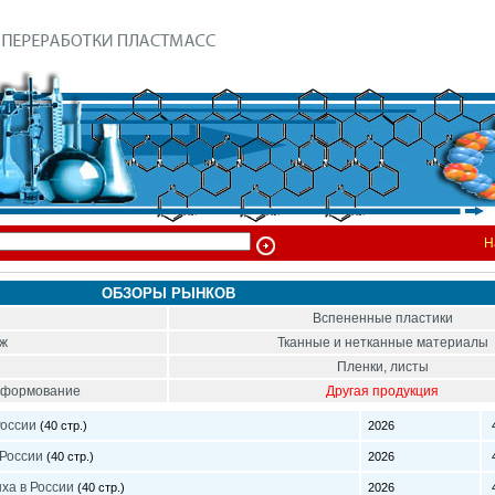
Н
ОБЗОРЫ РЫНКОВ
Вспененные пластики
ож
Тканные и нетканные материалы
Пленки, листы
тоформование
Другая продукция
России
(40 стр.)
2026
4
 России
(40 стр.)
2026
4
ха в России
(40 стр.)
2026
4