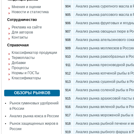
Анализ рынка сурепного масла в 
904
Мнения и оценки
Новости и статистика
Анализ рынка рапсового масла в 
905
Сотрудничество
Анализ рынка фруктовых и ягодн
906
Реклама на сайте
Анализ рынка овощных пюре в Ро
907
Для авторов
Контакты
Анализ рынка апельсинового сока
908
Справочная
Анализ рынка моллюсков в Росси
909
Классификатор продукции
Анализ рынка ракообразных в Ро
910
Термопласты
Добавки
Анализ рынка пресноводной рыбы
911
Процессы
Нормы и ГОСТы
Анализ рынка копченой рыбы в Р
912
Классификаторы
Анализ рынка сушеной рыбы в Ро
913
Анализ рынка соленой рыбы в Ро
914
ОБЗОРЫ РЫНКОВ
Анализ рынка арахисовой пасты 
915
Рынок гуминовых удобрений
Анализ рынка вяленой рыбы в Ро
916
в России
Анализ рынка мороженой рыбы в
917
Анализ рынка кокса в России
Рынок защищенных жиров в
Анализ рынка рыбной печени и м
918
России
Анализ рынка рыбного фарша в Р
919