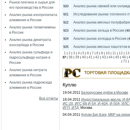
Рынок пектина и сырья для
Анализ рынка свежей или охлажд
920
его производства в России
Исследование рынка топленого пт
921
Анализ рынка изопропилата
алюминия в России
Анализ рынка мясных полуфабрик
922
Анализ рынка тиомочевины
Анализ рынка зельца в России
923
(40
в России
Анализ рынка холодца в России
924
(4
Анализ рынка динитрата
изосорбида в России
Анализ рынка мясных паштетов в
925
Анализ рынка сульфида и
1
2
3
4
5
6
7
8
9
10
11
12
13
|
|
|
|
|
|
|
|
|
|
|
|
38
39
40
41
42
43
44
45
46
гидросульфида натрия в
37
|
|
|
|
|
|
|
|
|
|
71
|
|
России
Анализ рынка нитрата
алюминия в России
Анализ рынка гидроксида
Куплю
алюминия в России
19.04.2011
Белорусские рубли в Москве
Все отчеты
18.04.2011
Индустриальные масла: И-8А
ИС-20, ИГС-68,И-5А, И-40А, И-50А, ИЛС
ИГП, ИТД
Москва
04.04.2011
Куплю Биг-Бэги, МКР на пере