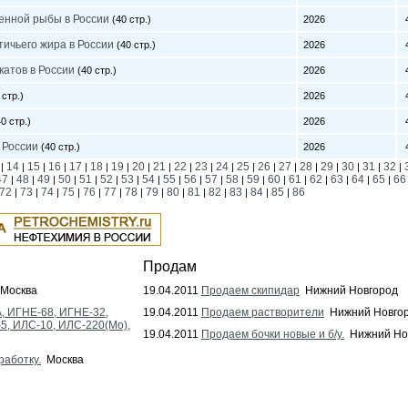
енной рыбы в России
(40 стр.)
2026
4
ичьего жира в России
(40 стр.)
2026
4
атов в России
(40 стр.)
2026
4
 стр.)
2026
4
0 стр.)
2026
4
 России
(40 стр.)
2026
4
14
15
16
17
18
19
20
21
22
23
24
25
26
27
28
29
30
31
32
|
|
|
|
|
|
|
|
|
|
|
|
|
|
|
|
|
|
|
|
47
48
49
50
51
52
53
54
55
56
57
58
59
60
61
62
63
64
65
66
|
|
|
|
|
|
|
|
|
|
|
|
|
|
|
|
|
|
|
72
73
74
75
76
77
78
79
80
81
82
83
84
85
86
|
|
|
|
|
|
|
|
|
|
|
|
|
|
Продам
Москва
19.04.2011
Продаем скипидар
Нижний Новгород
, ИГНЕ-68, ИГНЕ-32,
19.04.2011
Продаем растворители
Нижний Новго
-5, ИЛС-10, ИЛС-220(Мо),
19.04.2011
Продаем бочки новые и б/у.
Нижний Но
работку.
Москва