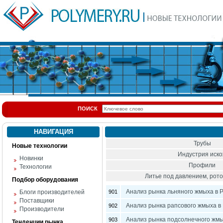
ПОИСК
НАВИГАЦИЯ
Трубы
Новые технологии
Индустрия иск
Новинки
Профили
Технологии
Литье под давлением, ро
Подбор оборудования
Анализ рынка льняного жмыха в 
Блоги производителей
901
Поставщики
Анализ рынка рапсового жмыха в
902
Производители
Анализ рынка подсолнечного жмы
903
Тенденции рынка