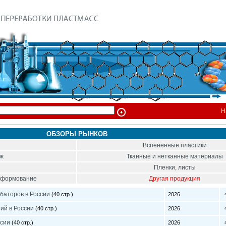
Н
ОБЗОРЫ РЫНКОВ
Вспененные пластики
ож
Тканные и нетканные материалы
Пленки, листы
тоформование
Другая продукция
баторов в России
(40 стр.)
2026
4
ий в России
(40 стр.)
2026
4
ссии
(40 стр.)
2026
4