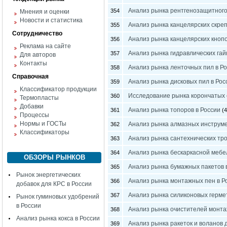
Анализ рынка рентгенозащитного
354
Мнения и оценки
Новости и статистика
Анализ рынка канцелярских скреп
355
Сотрудничество
Анализ рынка канцелярских кнопо
356
Реклама на сайте
Анализ рынка гидравлических гай
357
Для авторов
Контакты
Анализ рынка ленточных пил в Р
358
Справочная
Анализ рынка дисковых пил в Рос
359
Классификатор продукции
Исследование рынка корончатых 
360
Термопласты
Добавки
Анализ рынка топоров в России
361
(4
Процессы
Нормы и ГОСТы
Анализ рынка алмазных инструме
362
Классификаторы
Анализ рынка сантехнических тро
363
Анализ рынка бескаркасной мебе
364
ОБЗОРЫ РЫНКОВ
Анализ рынка бумажных пакетов 
365
Рынок энергетических
Анализ рынка монтажных пен в Р
366
добавок для КРС в России
Анализ рынка силиконовых гермет
367
Рынок гуминовых удобрений
в России
Анализ рынка очистителей монта
368
Анализ рынка кокса в России
Анализ рынка ракеток и воланов 
369