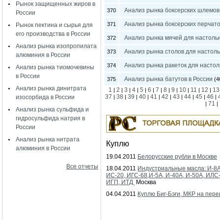
Рынок защищенных жиров в
Анализ рынка боксерских шлемов
370
России
Анализ рынка боксерских перчато
371
Рынок пектина и сырья для
его производства в России
Анализ рынка мячей для настоль
372
Анализ рынка изопропилата
Анализ рынка столов для настоль
373
алюминия в России
Анализ рынка ракеток для настол
374
Анализ рынка тиомочевины
в России
Анализ рынка батутов в России
375
(4
Анализ рынка динитрата
1
2
3
4
5
6
7
8
9
10
11
12
13
|
|
|
|
|
|
|
|
|
|
|
|
37
38
39
40
41
42
43
44
45
46
изосорбида в России
|
|
|
|
|
|
|
|
|
|
71
|
|
Анализ рынка сульфида и
гидросульфида натрия в
России
Анализ рынка нитрата
Куплю
алюминия в России
19.04.2011
Белорусские рубли в Москве
Все отчеты
18.04.2011
Индустриальные масла: И-8А
ИС-20, ИГС-68,И-5А, И-40А, И-50А, ИЛС
ИГП, ИТД
Москва
04.04.2011
Куплю Биг-Бэги, МКР на пере