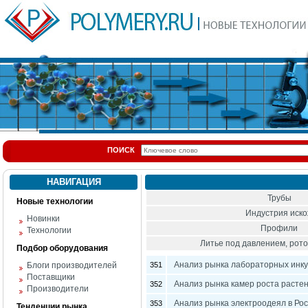
ПОИСК
НАВИГАЦИЯ
Трубы
Новые технологии
Индустрия иск
Новинки
Профили
Технологии
Литье под давлением, ро
Подбор оборудования
Анализ рынка лабораторных инку
Блоги производителей
351
Поставщики
Анализ рынка камер роста растен
352
Производители
Анализ рынка электроодеял в Ро
353
Тенденции рынка