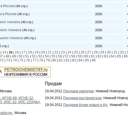
 в России
(40 стр.)
2026
4
к в России
(40 стр.)
2026
4
ного тенниса
(40 стр.)
2026
4
ного тенниса
(40 стр.)
2026
4
ьного тенниса
(40 стр.)
2026
4
0 стр.)
2026
4
14
16
17
18
19
20
21
22
23
24
25
26
27
28
29
30
31
32
|
|
15
|
|
|
|
|
|
|
|
|
|
|
|
|
|
|
|
|
|
47
48
49
50
51
52
53
54
55
56
57
58
59
60
61
62
63
64
65
66
|
|
|
|
|
|
|
|
|
|
|
|
|
|
|
|
|
|
|
72
73
74
75
76
77
78
79
80
81
82
83
84
85
86
|
|
|
|
|
|
|
|
|
|
|
|
|
|
Продам
Москва
19.04.2011
Продаем скипидар
Нижний Новгород
, ИГНЕ-68, ИГНЕ-32,
19.04.2011
Продаем растворители
Нижний Новго
-5, ИЛС-10, ИЛС-220(Мо),
19.04.2011
Продаем бочки новые и б/у.
Нижний Но
работку.
Москва