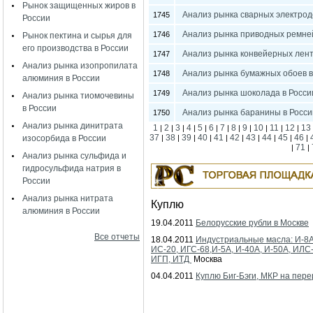
Рынок защищенных жиров в
Анализ рынка сварных электрод
1745
России
Анализ рынка приводных ремней
1746
Рынок пектина и сырья для
его производства в России
Анализ рынка конвейерных лент
1747
Анализ рынка изопропилата
Анализ рынка бумажных обоев в
1748
алюминия в России
Анализ рынка шоколада в Росси
1749
Анализ рынка тиомочевины
в России
Анализ рынка баранины в Росси
1750
Анализ рынка динитрата
1
2
3
4
5
6
7
8
9
10
11
12
13
|
|
|
|
|
|
|
|
|
|
|
|
37
38
39
40
41
42
43
44
45
46
изосорбида в России
|
|
|
|
|
|
|
|
|
|
71
|
|
Анализ рынка сульфида и
гидросульфида натрия в
России
Анализ рынка нитрата
Куплю
алюминия в России
19.04.2011
Белорусские рубли в Москве
Все отчеты
18.04.2011
Индустриальные масла: И-8А
ИС-20, ИГС-68,И-5А, И-40А, И-50А, ИЛС
ИГП, ИТД
Москва
04.04.2011
Куплю Биг-Бэги, МКР на пере