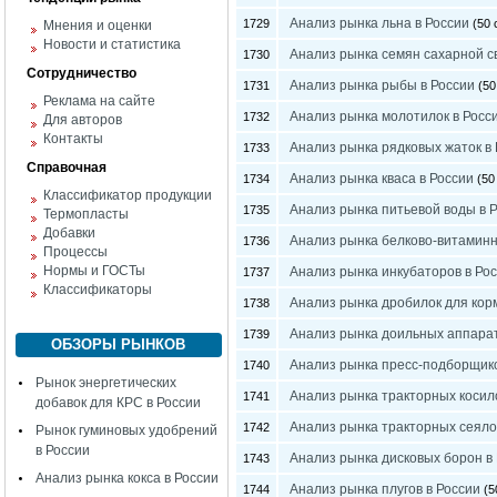
Анализ рынка льна в России
1729
(50 
Мнения и оценки
Новости и статистика
Анализ рынка семян сахарной с
1730
Сотрудничество
Анализ рынка рыбы в России
1731
(50
Реклама на сайте
Анализ рынка молотилок в Росс
1732
Для авторов
Контакты
Анализ рынка рядковых жаток в
1733
Справочная
Анализ рынка кваса в России
1734
(50 
Классификатор продукции
Анализ рынка питьевой воды в 
1735
Термопласты
Добавки
Анализ рынка белково-витаминн
1736
Процессы
Нормы и ГОСТы
Анализ рынка инкубаторов в Ро
1737
Классификаторы
Анализ рынка дробилок для кор
1738
Анализ рынка доильных аппарат
1739
ОБЗОРЫ РЫНКОВ
Анализ рынка пресс-подборщико
1740
Рынок энергетических
Анализ рынка тракторных косило
1741
добавок для КРС в России
Анализ рынка тракторных сеяло
1742
Рынок гуминовых удобрений
в России
Анализ рынка дисковых борон в
1743
Анализ рынка кокса в России
Анализ рынка плугов в России
1744
(5