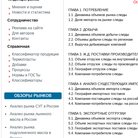
Ог
Мнения и оценки
ГЛАВА 1. ПОТРЕБЛЕНИЕ
Новости и статистика
1.1. Динамика объемов рынка слюды
1.2. Доля импорта на рынке слюды
Сотрудничество
Реклама на сайте
ГЛАВА 2. ДОБЫЧА
Для авторов
2.1. Динамика объемов добычи слюды
Контакты
2.2. Объемы добычи слюды по регионам
2.3. Выручка добывающих компаний
Справочная
Классификатор продукции
ГЛАВА 3. Ж.Д. ПОСТАВКИ ПРОИЗВОДИТ
Термопласты
3.1. Объем отгрузок слюды на внутренний 
3.2. Объем отгрузок слюды по производит
Добавки
3.3. География отгрузок слюды
Процессы
3.4. Компании-потребители слюды
Нормы и ГОСТы
Классификаторы
ГЛАВА 4. АНАЛИЗ СУЩЕСТВУЮЩИХ ИМ
4.1. Динамика объемов импорта слюды
4.2. География импортных поставок
ОБЗОРЫ РЫНКОВ
4.3. Компании-поставщики слюды на росси
4.4. Компании-потребители слюды на росс
Анализ рынка СУГ в России
ГЛАВА 5. ЭКСПОРТНЫЕ ОТГРУЗКИ
Анализ рынка льняного
5.1. Динамика объемов экспорта слюды
масла в России
5.2. Объем экспортных поставок слюды по
Анализ рынка
5.3. География экспортных поставок слюды
подсолнечного масла в
5.4. Компании-потребители слюды