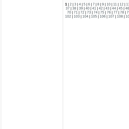
1
|
2
|
3
|
4
|
5
|
6
|
7
|
8
|
9
|
10
|
11
|
12
|
1
37
|
38
|
39
|
40
|
41
|
42
|
43
|
44
|
45
|
4
70
|
71
|
72
|
73
|
74
|
75
|
76
|
77
|
78
|
7
102
|
103
|
104
|
105
|
106
|
107
|
108
|
1