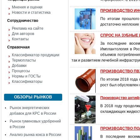
Мнения и оценки
ПРОИЗВОДСТВО ИН
Новости и статистика
По итогам прошлого
Сотрудничество
достаточно неплохие 
Реклама на сайте
Для авторов
СПРОС НА ЗУБНЫЕ
Контакты
За последние восем
Справочная
Имплантология в Рос
объемов потребления
Классификатор продукции
Термопласты
так и развитием лечебной инфрастру
Добавки
Процессы
ПРОИЗВОДСТВО ПВХ
Нормы и ГОСТы
По итогам 2018 года
Классификаторы
рост был обусловлен 
ОБЗОРЫ РЫНКОВ
Производство антиф
В 2018 году продол
Рынок энергетических
охлаждающих жидкос
добавок для КРС в России
Рынок гуминовых удобрений
в России
ПРОИЗВОДСТВО ПО
Анализ рынка кокса в России
В последние восем