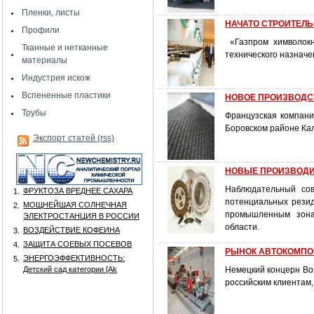
Пленки, листы
НАЧАТО СТРОИТЕЛЬ
Профили
«Газпром химволокн
Тканные и нетканные
технического назнач
материалы
Индустрия искож
Вспененные пластики
НОВОЕ ПРОИЗВОДС
Трубы
Французская компания
Боровском районе Кал
Экспорт статей (rss)
НОВЫЕ ПРОИЗВОДИ
Наблюдательный сов
ФРУКТОЗА ВРЕДНЕЕ САХАРА
1.
потенциальных резид
МОЩНЕЙШАЯ СОЛНЕЧНАЯ
2.
промышленным зонам
ЭЛЕКТРОСТАНЦИЯ В РОССИИ
области.
ВОЗДЕЙСТВИЕ КОФЕИНА
3.
ЗАЩИТА СОЕВЫХ ПОСЕВОВ
4.
РЫНОК АВТОКОМПОНЕ
ЭНЕРГОЭФФЕКТИВНОСТЬ:
5.
Детский сад категории [Аk
Немецкий концерн Bos
российским клиентам,