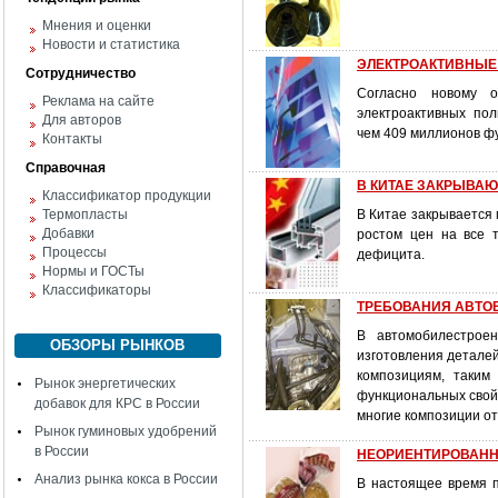
Мнения и оценки
Новости и статистика
ЭЛЕКТРОАКТИВНЫЕ
Сотрудничество
Согласно новому 
Реклама на сайте
электроактивных поли
Для авторов
чем 409 миллионов фу
Контакты
Справочная
В КИТАЕ ЗАКРЫВА
Классификатор продукции
Термопласты
В Китае закрывается 
Добавки
ростом цен на все т
Процессы
дефицита.
Нормы и ГОСТы
Классификаторы
ТРЕБОВАНИЯ АВТО
В автомобилестрое
ОБЗОРЫ РЫНКОВ
изготовления детале
композициям, таким
Рынок энергетических
функциональных свойс
добавок для КРС в России
многие композиции от
Рынок гуминовых удобрений
в России
НЕОРИЕНТИРОВАННЫЕ
Анализ рынка кокса в России
В настоящее время 