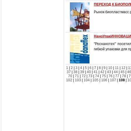
ПЕРЕХОД К БИОПО
Рынок биопластмасс р
НаноУпакИННОВАЦИИ
"Роснанотех" посети
гибкой упаковки для 
1
|
2
|
3
|
4
|
5
|
6
|
7
|
8
|
9
|
10
|
11
|
12
|
1
37
|
38
|
39
|
40
|
41
|
42
|
43
|
44
|
45
|
4
70
|
71
|
72
|
73
|
74
|
75
|
76
|
77
|
78
|
7
102
|
103
|
104
|
105
|
106
|
107
|
108
|
1