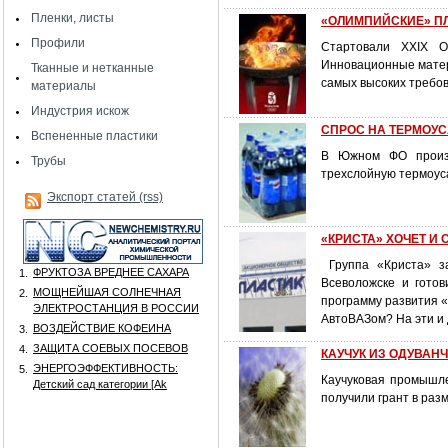
Пленки, листы
«ОЛИМПИЙСКИЕ» П
Профили
Стартовали XXIX О
Инновационные матер
Тканные и нетканные
самых высоких треб
материалы
Индустрия искож
СПРОС НА ТЕРМОУ
Вспененные пластики
В Южном ФО произв
Трубы
трехслойную термоус
Экспорт статей (rss)
«КРИСТА» ХОЧЕТ И
Группа «Криста» за
ФРУКТОЗА ВРЕДНЕЕ САХАРА
1.
Всеволожске и готов
МОЩНЕЙШАЯ СОЛНЕЧНАЯ
2.
программу развития «
ЭЛЕКТРОСТАНЦИЯ В РОССИИ
АвтоВАЗом? На эти и
ВОЗДЕЙСТВИЕ КОФЕИНА
3.
ЗАЩИТА СОЕВЫХ ПОСЕВОВ
4.
КАУЧУК ИЗ ОДУВАН
ЭНЕРГОЭФФЕКТИВНОСТЬ:
5.
Каучуковая промышле
Детский сад категории [Аk
получили грант в разм