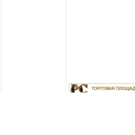
Куплю
19.04.2011
Белорусские рубли в Моск
18.04.2011
Индустриальные масла: И-
ИС-20, ИГС-68,И-5А, И-40А, И-50А, И
ИЛС-220(Мо), ИГП, ИТД
Москва
04.04.2011
Куплю Биг-Бэги, МКР на пе