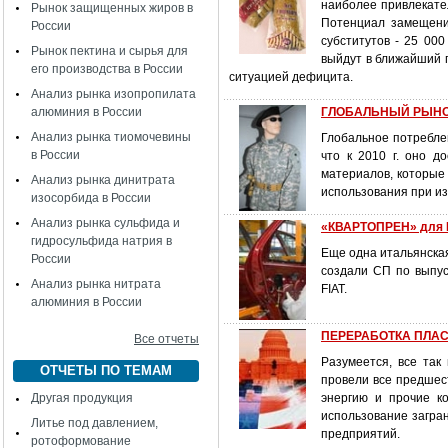
наиболее привлекате
Рынок защищенных жиров в
Потенциал замещени
России
субститутов - 25 00
Рынок пектина и сырья для
выйдут в ближайший г
его производства в России
ситуацией дефицита.
Анализ рынка изопропилата
алюминия в России
ГЛОБАЛЬНЫЙ РЫНО
Анализ рынка тиомочевины
Глобальное потребле
в России
что к 2010 г. оно д
материалов, которые
Анализ рынка динитрата
использования при и
изосорбида в России
Анализ рынка сульфида и
«КВАРТОПРЕН» для 
гидросульфида натрия в
Еще одна итальянская
России
создали СП по выпус
Анализ рынка нитрата
FIAT.
алюминия в России
ПЕРЕРАБОТКА ПЛАСТ
Все отчеты
Разумеется, все так
ОТЧЕТЫ ПО ТЕМАМ
провели все предшес
Другая продукция
энергию и прочие к
использование загра
Литье под давлением,
предприятий.
ротоформование