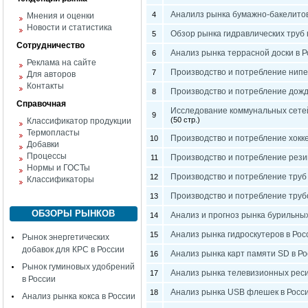
Аналилз рынка бумажно-бакелитов
4
Мнения и оценки
Новости и статистика
Обзор рынка гидравлических труб 
5
Сотрудничество
Анализ рынка террасной доски в Р
6
Реклама на сайте
Производство и потребление нипе
7
Для авторов
Контакты
Производство и потребление дожд
8
Справочная
Исследование коммунальных сетей
9
(50 стр.)
Классификатор продукции
Термопласты
Производство и потребление хокк
10
Добавки
Процессы
Производство и потребление рези
11
Нормы и ГОСТы
Производство и потребление труб
12
Классификаторы
Производство и потребление труб
13
ОБЗОРЫ РЫНКОВ
Анализ и прогноз рынка бурильных
14
Анализ рынка гидроскутеров в Рос
15
Рынок энергетических
добавок для КРС в России
Анализ рынка карт памяти SD в Ро
16
Рынок гуминовых удобрений
Анализ рынка телевизионных реси
17
в России
Анализ рынка USB флешек в Росс
18
Анализ рынка кокса в России