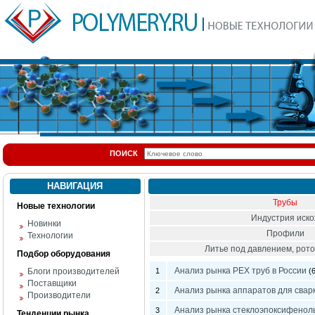
ПОИСК
НАВИГАЦИЯ
Трубы
Новые технологии
Индустрия иск
Новинки
Профили
Технологии
Литье под давлением, ро
Подбор оборудования
Анализ рынка PEX труб в России
Блоги производителей
1
(6
Поставщики
Анализ рынка аппаратов для свар
2
Производители
Анализ рынка стеклоэпоксифеноль
3
Тенденции рынка