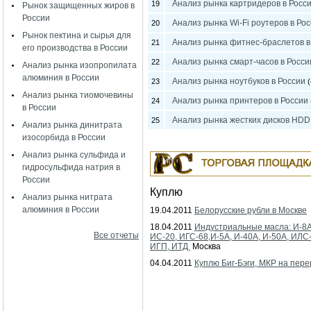
Анализ рынка картридеров в Росс
19
Рынок защищенных жиров в
России
Анализ рынка Wi-Fi роутеров в Ро
20
Рынок пектина и сырья для
Анализ рынка фитнес-браслетов в
21
его производства в России
Анализ рынка смарт-часов в Росси
22
Анализ рынка изопропилата
алюминия в России
Анализ рынка ноутбуков в России
23
(
Анализ рынка тиомочевины
Анализ рынка принтеров в России
24
в России
Анализ рынка жестких дисков HDD
25
Анализ рынка динитрата
изосорбида в России
Анализ рынка сульфида и
гидросульфида натрия в
России
Куплю
Анализ рынка нитрата
алюминия в России
19.04.2011
Белорусские рубли в Москве
18.04.2011
Индустриальные масла: И-8А
Все отчеты
ИС-20, ИГС-68,И-5А, И-40А, И-50А, ИЛС
ИГП, ИТД
Москва
04.04.2011
Куплю Биг-Бэги, МКР на пере