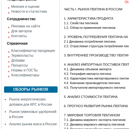
Ог
Мнения и оценки
ЧАСТЬ I. РЫНОК ПЕКТИНА В РОССИИ
Новости и статистика
1. ХАРАКТЕРИСТИКА ПРОДУКТА
Сотрудничество
1.1. Свойства пектинов
Реклама на сайте
1.2. Области применения пектинов.
Для авторов
Контакты
2. УРОВЕНЬ ПОТРЕБЛЕНИЯ ПЕКТИНА Н
2.1 Динамика потребления пектина
Справочная
2.2. Отраслевая структура потребления пек
Классификатор продукции
Термопласты
3. ВНУТРЕННЕЕ ПРОИЗВОДСТВО ПЕКТИ
Добавки
4. АНАЛИЗ ИМПОРТНЫХ ПОСТАВОК ПЕК
Процессы
4.1. Динамика объемов импорта
Нормы и ГОСТы
4.2. География импорта пектина
Классификаторы
4.3. Характеристика импортируемого пекти
4.4. Компании-производители пектина
4.5. Получатели импортируемого пектина
ОБЗОРЫ РЫНКОВ
5. АНАЛИЗ СТОИМОСТИ ПЕКТИНА
Рынок энергетических
добавок для КРС в России
6. ПРОГНОЗ РАЗВИТИЯ РЫНКА ПЕКТИНА
Рынок гуминовых удобрений
7. МИРОВАЯ ТОРГОВЛЯ ПЕКТИНОМ
в России
7.1. Динамка мирового экспорта пектинов
Анализ рынка кокса в России
7.2. Динамка мирового импорта пектинов