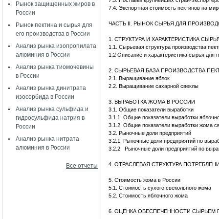
7.3. Поставки крупнейших стран-экспортер
Рынок защищенных жиров в
7.4. Экспортная стоимость пектинов на ми
России
ЧАСТЬ II. РЫНОК СЫРЬЯ ДЛЯ ПРОИЗВО
Рынок пектина и сырья для
его производства в России
1. СТРУКТУРА И ХАРАКТЕРИСТИКА СЫРЬ
Анализ рынка изопропилата
1.1. Сырьевая структура производства пек
алюминия в России
1.2 Описание и характеристика сырья для 
Анализ рынка тиомочевины
2. СЫРЬЕВАЯ БАЗА ПРОИЗВОДСТВА ПЕК
в России
2.1. Выращивание яблок
2.2. Выращивание сахарной свеклы
Анализ рынка динитрата
изосорбида в России
3. ВЫРАБОТКА ЖОМА В РОССИИ
Анализ рынка сульфида и
3.1. Общие показатели выработки
гидросульфида натрия в
3.1.1. Общие показатели выработки яблочн
3.1.2. Общие показатели выработки жома с
России
3.2. Рыночные доли предприятий
Анализ рынка нитрата
3.2.1. Рыночные доли предприятий по выра
алюминия в России
3.2.2. Рыночные доли предприятий по выр
4. ОТРАСЛЕВАЯ СТРУКТУРА ПОТРЕБЛЕН
Все отчеты
5. Стоимость жома в России
5.1. Стоимость сухого свекольного жома
5.2. Стоимость яблочного жома
6. ОЦЕНКА ОБЕСПЕЧЕННОСТИ СЫРЬЕМ