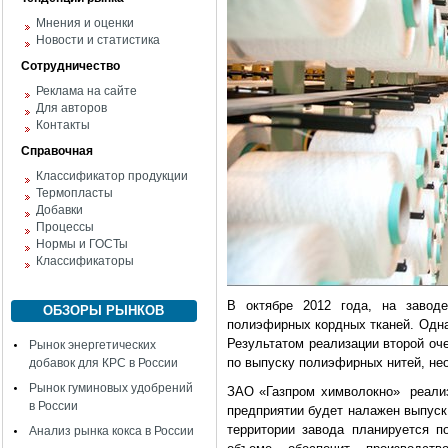
Мнения и оценки
Новости и статистика
Сотрудничество
Реклама на сайте
Для авторов
Контакты
Справочная
Классификатор продукции
Термопласты
Добавки
Процессы
Нормы и ГОСТы
Классификаторы
В октябре 2012 года, на завод
ОБЗОРЫ РЫНКОВ
полиэфирных кордных тканей. Одна
Результатом реализации второй оч
Рынок энергетических
по выпуску полиэфирных нитей, не
добавок для КРС в России
Рынок гуминовых удобрений
ЗАО «Газпром химволокно» реализу
в России
предприятии будет налажен выпуск т
территории завода планируется п
Анализ рынка кокса в России