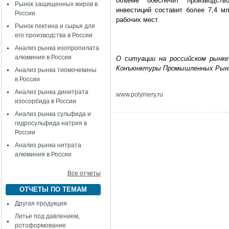
объеме обеспечит производст
Рынок защищенных жиров в
инвестиций составит более 7,4 м
России
рабочих мест.
Рынок пектина и сырья для
его производства в России
Анализ рынка изопропилата
алюминия в России
О ситуации на российском рынк
Конъюнктуры Промышленных Рын
Анализ рынка тиомочевины
в России
Анализ рынка динитрата
www
.
polymery
.
ru
изосорбида в России
Анализ рынка сульфида и
гидросульфида натрия в
России
Анализ рынка нитрата
алюминия в России
Все отчеты
ОТЧЕТЫ ПО ТЕМАМ
Другая продукция
Литье под давлением,
ротоформование