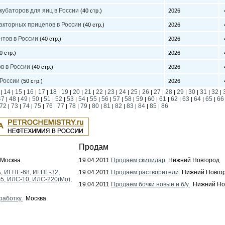
кубаторов для яиц в России
(40 стр.)
2026
4
акторных прицепов в России
(40 стр.)
2026
4
нтов в России
(40 стр.)
2026
4
0 стр.)
2026
4
в в России
(40 стр.)
2026
4
 России
(50 стр.)
2026
4
14
15
16
17
18
19
20
21
22
23
24
25
26
27
28
29
30
31
32
|
|
|
|
|
|
|
|
|
|
|
|
|
|
|
|
|
|
|
|
47
48
49
50
51
52
53
54
55
56
57
58
59
60
61
62
63
64
65
66
|
|
|
|
|
|
|
|
|
|
|
|
|
|
|
|
|
|
|
72
73
74
75
76
77
78
79
80
81
82
83
84
85
86
|
|
|
|
|
|
|
|
|
|
|
|
|
|
Продам
Москва
19.04.2011
Продаем скипидар
Нижний Новгород
, ИГНЕ-68, ИГНЕ-32,
19.04.2011
Продаем растворители
Нижний Новго
-5, ИЛС-10, ИЛС-220(Мо),
19.04.2011
Продаем бочки новые и б/у.
Нижний Но
работку.
Москва