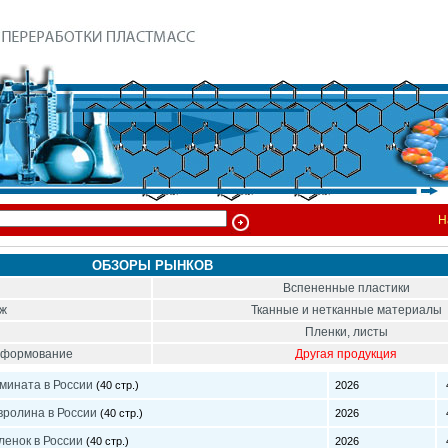
Н
ОБЗОРЫ РЫНКОВ
Вспененные пластики
ож
Тканные и нетканные материалы
Пленки, листы
тоформование
Другая продукция
мината в России
(40 стр.)
2026
4
вролина в России
(40 стр.)
2026
4
ленок в России
(40 стр.)
2026
4