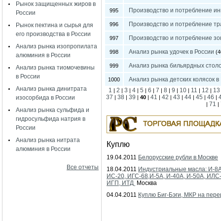
Рынок защищенных жиров в
Производство и потребление ин
995
России
Производство и потребление тр
996
Рынок пектина и сырья для
его производства в России
Производство и потребление зо
997
Анализ рынка изопропилата
Анализ рынка удочек в России
998
(4
алюминия в России
Анализ рынка бильярдных столо
999
Анализ рынка тиомочевины
в России
Анализ рынка детских колясок в
1000
Анализ рынка динитрата
1
2
3
4
5
6
7
8
9
10
11
12
13
|
|
|
|
|
|
|
|
|
|
|
|
37
38
39
41
42
43
44
45
46
изосорбида в России
|
|
|
40
|
|
|
|
|
|
|
71
|
|
Анализ рынка сульфида и
гидросульфида натрия в
России
Анализ рынка нитрата
Куплю
алюминия в России
19.04.2011
Белорусские рубли в Москве
Все отчеты
18.04.2011
Индустриальные масла: И-8А
ИС-20, ИГС-68,И-5А, И-40А, И-50А, ИЛС
ИГП, ИТД
Москва
04.04.2011
Куплю Биг-Бэги, МКР на пере