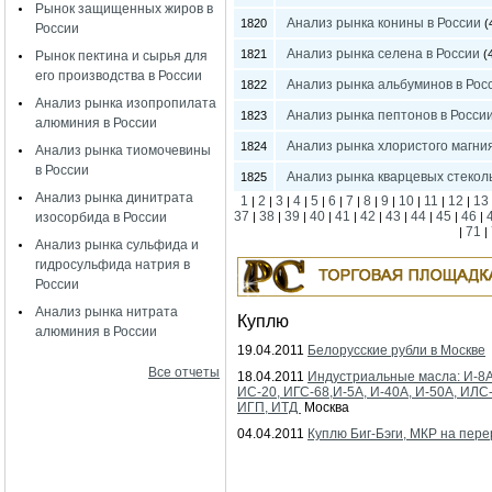
Рынок защищенных жиров в
Анализ рынка конины в России
1820
(
России
Анализ рынка селена в России
1821
(4
Рынок пектина и сырья для
его производства в России
Анализ рынка альбуминов в Рос
1822
Анализ рынка изопропилата
Анализ рынка пептонов в Росси
1823
алюминия в России
Анализ рынка хлористого магния
1824
Анализ рынка тиомочевины
в России
Анализ рынка кварцевых стеколь
1825
Анализ рынка динитрата
1
2
3
4
5
6
7
8
9
10
11
12
13
|
|
|
|
|
|
|
|
|
|
|
|
37
38
39
40
41
42
43
44
45
46
изосорбида в России
|
|
|
|
|
|
|
|
|
|
71
|
|
Анализ рынка сульфида и
гидросульфида натрия в
России
Анализ рынка нитрата
Куплю
алюминия в России
19.04.2011
Белорусские рубли в Москве
Все отчеты
18.04.2011
Индустриальные масла: И-8А
ИС-20, ИГС-68,И-5А, И-40А, И-50А, ИЛС
ИГП, ИТД
Москва
04.04.2011
Куплю Биг-Бэги, МКР на пере