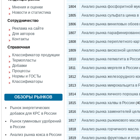
Анализ рынка фосфоритной муки
1804
Мнения и оценки
Новости и статистика
Анализ рынка сульфата цинка в
1805
Сотрудничество
Анализ рынка виниловых обоев 
1806
Реклама на сайте
Анализ рынка парафинированно
1807
Для авторов
Контакты
Анализ рынка переплетного кар
1808
Справочная
Анализ рынка вискозной целлюл
1809
Классификатор продукции
Анализ рынка пегматита в Росс
1810
Термопласты
Добавки
Анализ рынка мергеля в России
1811
Процессы
Нормы и ГОСТы
Анализ рынка железорудного ко
1812
Классификаторы
Анализ рынка микрокальцита в 
1813
Анализ рынка яичного порошка 
1814
ОБЗОРЫ РЫНКОВ
Анализ рынка халвы в России
1815
(40
Рынок энергетических
Анализ рынка заменителей цель
1816
добавок для КРС в России
Анализ рынка рыжикового масла
1817
Рынок гуминовых удобрений
в России
Анализ рынка горчичного масла 
1818
Анализ рынка кокса в России
Анализ рынка фруктовых и ягод
1819