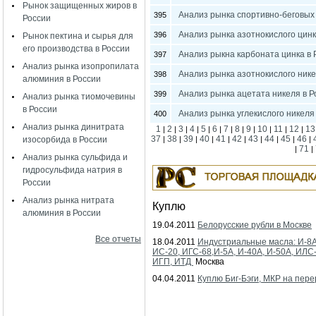
Рынок защищенных жиров в
Анализ рынка спортивно-беговых
395
России
Анализ рынка азотнокислого цинк
396
Рынок пектина и сырья для
его производства в России
Анализ рыкна карбоната цинка в 
397
Анализ рынка изопропилата
Анализ рынка азотнокислого нике
398
алюминия в России
Анализ рынка ацетата никеля в Р
399
Анализ рынка тиомочевины
в России
Анализ рынка углекислого никеля
400
Анализ рынка динитрата
1
2
3
4
5
6
7
8
9
10
11
12
13
|
|
|
|
|
|
|
|
|
|
|
|
37
38
39
40
41
42
43
44
45
46
изосорбида в России
|
|
|
|
|
|
|
|
|
|
71
|
|
Анализ рынка сульфида и
гидросульфида натрия в
России
Анализ рынка нитрата
Куплю
алюминия в России
19.04.2011
Белорусские рубли в Москве
Все отчеты
18.04.2011
Индустриальные масла: И-8А
ИС-20, ИГС-68,И-5А, И-40А, И-50А, ИЛС
ИГП, ИТД
Москва
04.04.2011
Куплю Биг-Бэги, МКР на пере