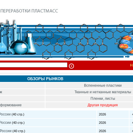
Н
ОБЗОРЫ РЫНКОВ
Вспененные пластики
ож
Тканные и нетканные материалы
Пленки, листы
тоформование
Другая продукция
России
(40 стр.)
2026
4
России
(40 стр.)
2026
4
 России
(40 стр.)
2026
4