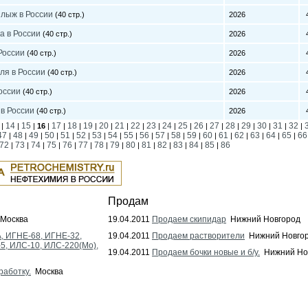
 лыж в России
(40 стр.)
2026
4
а в России
(40 стр.)
2026
4
России
(40 стр.)
2026
4
ля в России
(40 стр.)
2026
4
оссии
(40 стр.)
2026
4
 в России
(40 стр.)
2026
4
14
15
17
18
19
20
21
22
23
24
25
26
27
28
29
30
31
32
|
|
|
16
|
|
|
|
|
|
|
|
|
|
|
|
|
|
|
|
|
47
48
49
50
51
52
53
54
55
56
57
58
59
60
61
62
63
64
65
66
|
|
|
|
|
|
|
|
|
|
|
|
|
|
|
|
|
|
|
72
73
74
75
76
77
78
79
80
81
82
83
84
85
86
|
|
|
|
|
|
|
|
|
|
|
|
|
|
Продам
Москва
19.04.2011
Продаем скипидар
Нижний Новгород
, ИГНЕ-68, ИГНЕ-32,
19.04.2011
Продаем растворители
Нижний Новго
-5, ИЛС-10, ИЛС-220(Мо),
19.04.2011
Продаем бочки новые и б/у.
Нижний Но
работку.
Москва