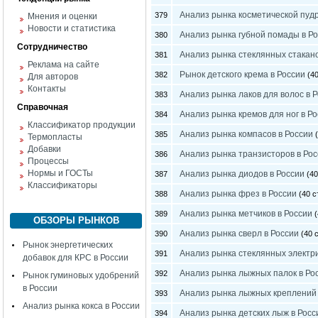
Анализ рынка косметической пуд
379
Мнения и оценки
Новости и статистика
Анализ рынка губной помады в Р
380
Сотрудничество
Анализ рынка стеклянных стакано
381
Реклама на сайте
Рынок детского крема в России
382
(40
Для авторов
Контакты
Анализ рынка лаков для волос в 
383
Справочная
Анализ рынка кремов для ног в Р
384
Классификатор продукции
Анализ рынка компасов в России
385
(
Термопласты
Добавки
Анализ рынка транзисторов в Ро
386
Процессы
Нормы и ГОСТы
Анализ рынка диодов в России
387
(40
Классификаторы
Анализ рынка фрез в России
388
(40 с
Анализ рынка метчиков в России
389
(
ОБЗОРЫ РЫНКОВ
Анализ рынка сверл в России
390
(40 с
Рынок энергетических
Анализ рынка стеклянных электри
391
добавок для КРС в России
Анализ рынка лыжных палок в Ро
392
Рынок гуминовых удобрений
в России
Анализ рынка лыжных креплений 
393
Анализ рынка кокса в России
Анализ рынка детских лыж в Росс
394