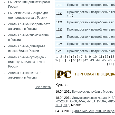
Рынок защищенных жиров в
Производство и потребление об
1219
России
Производство и потребление ко
Рынок пектина и сырья для
1220
стр.)
его производства в России
Производство и потребление во
1221
Анализ рынка изопропилата
алюминия в России
Производство и потребление ин
1222
Анализ рынка тиомочевины
Производство и потребление опр
1223
в России
Производство и потребление од
1224
Анализ рынка динитрата
изосорбида в России
Производство и потребление ав
1225
1
2
3
4
5
6
7
8
9
10
11
12
13
|
|
|
|
|
|
|
|
|
|
|
|
Анализ рынка сульфида и
37
38
39
40
41
42
43
44
45
46
|
|
|
|
|
|
|
|
|
|
гидросульфида натрия в
71
|
|
России
Анализ рынка нитрата
алюминия в России
Куплю
Все отчеты
19.04.2011
Белорусские рубли в Москве
18.04.2011
Индустриальные масла: И-8А
ИС-20, ИГС-68,И-5А, И-40А, И-50А, ИЛС
ИГП, ИТД
Москва
04.04.2011
Куплю Биг-Бэги, МКР на пере