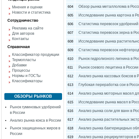
Обзор рынка металлолома в Росс
604
Мнения и оценки
Новости и статистика
Исследование рынка картона в Р
605
Сотрудничество
Статистика перевозок удобрений 
606
Реклама на сайте
Статистика перевозок зерна в Ро
607
Для авторов
Контакты
Исследование рынка растительно
608
Справочная
Статистика перевозок нефтепрод
609
Классификатор продукции
Рынок гидролизного лигнина в Ро
610
Термопласты
Добавки
Рынок соевого лецитина в России
611
Процессы
Нормы и ГОСТы
Анализ рынка кассовых боксов в 
612
Классификаторы
Глубокая переработка сои в Росс
613
Анализ рынка моторных масел дл
614
ОБЗОРЫ РЫНКОВ
Исследование рынка масел в Рос
615
Рынок гуминовых удобрений
Анализ рынка соли для ванн в Ро
616
в России
Анализ рынка растительных экстр
617
Анализ рынка кокса в России
Рынок защищенных жиров в
Анализ рынка бактерицидных обл
618
России
Анализ рынка рециркуляторов в 
619