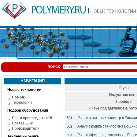
ПОИСК
НАВИГАЦИЯ
Трубы
Новые технологии
Индустрия иск
Новинки
Профили
Технологии
Литье под давлением, ро
Подбор оборудования
Рынок жестяных канистр в России
Блоги производителей
601
Поставщики
Анализ рынка стеклоомывающих ж
602
Производители
Рынок эфиров целлюлозы в Росс
603
Тенденции рынка