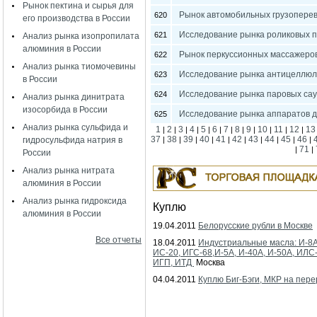
Рынок пектина и сырья для
Рынок автомобильных грузоперев
620
его производства в России
Исследование рынка роликовых п
621
Анализ рынка изопропилата
алюминия в России
Рынок перкуссионных массажеров
622
Анализ рынка тиомочевины
Исследование рынка антицеллюл
623
в России
Исследование рынка паровых сау
624
Анализ рынка динитрата
изосорбида в России
Исследование рынка аппаратов д
625
Анализ рынка сульфида и
1
2
3
4
5
6
7
8
9
10
11
12
13
|
|
|
|
|
|
|
|
|
|
|
|
37
38
39
40
41
42
43
44
45
46
гидросульфида натрия в
|
|
|
|
|
|
|
|
|
|
71
|
|
России
Анализ рынка нитрата
алюминия в России
Анализ рынка гидроксида
Куплю
алюминия в России
19.04.2011
Белорусские рубли в Москве
Все отчеты
18.04.2011
Индустриальные масла: И-8А
ИС-20, ИГС-68,И-5А, И-40А, И-50А, ИЛС
ИГП, ИТД
Москва
04.04.2011
Куплю Биг-Бэги, МКР на пере