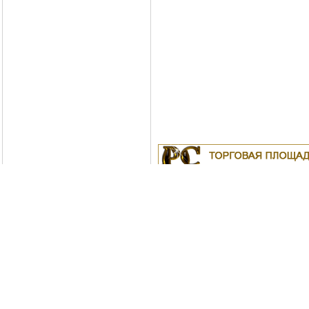
Куплю
19.04.2011
Белорусские рубли в Моск
18.04.2011
Индустриальные масла: И-
ИС-20, ИГС-68,И-5А, И-40А, И-50А, И
ИЛС-220(Мо), ИГП, ИТД
Москва
04.04.2011
Куплю Биг-Бэги, МКР на пе
Copyright © Po