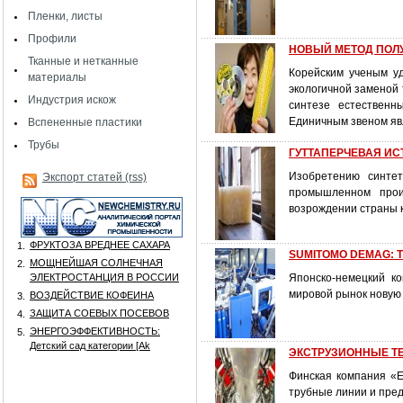
Пленки, листы
Профили
НОВЫЙ МЕТОД ПОЛ
Тканные и нетканные
Корейским ученым уд
материалы
экологичной заменой
Индустрия искож
синтезе естественн
Единичным звеном яв
Вспененные пластики
Трубы
ГУТТАПЕРЧЕВАЯ ИСТО
Изобретению синтет
Экспорт статей (rss)
промышленном прои
возрождении страны к
ФРУКТОЗА ВРЕДНЕЕ САХАРА
1.
SUMITOMO DEMAG: ТП
МОЩНЕЙШАЯ СОЛНЕЧНАЯ
2.
ЭЛЕКТРОСТАНЦИЯ В РОССИИ
Японско-немецкий ко
мировой рынок новую 
ВОЗДЕЙСТВИЕ КОФЕИНА
3.
ЗАЩИТА СОЕВЫХ ПОСЕВОВ
4.
ЭНЕРГОЭФФЕКТИВНОСТЬ:
5.
Детский сад категории [Аk
ЭКСТРУЗИОННЫЕ Т
Финская компания «
трубные линии и пре