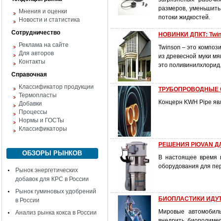
размеров, уменьшить
Мнения и оценки
потоки жидкостей.
Новости и статистика
Сотрудничество
НОВИНКИ ДПКТ: Twin
Реклама на сайте
Twinson – это композ
Для авторов
из древесной муки мя
Контакты
это поливинилхлорид
Справочная
Классификатор продукции
ТРУБОПРОВОДНЫЕ 
Термопласты
Концерн KWH Pipe яв
Добавки
Процессы
Нормы и ГОСТы
Классификаторы
РЕШЕНИЯ PIOVAN Д
ОБЗОРЫ РЫНКОВ
В настоящее время в
оборудования для пе
Рынок энергетических
добавок для КРС в России
Рынок гуминовых удобрений
БИОПЛАСТИКИ ИДУТ
в России
Мировые автомобиль
Анализ рынка кокса в России
внедрить биополимер