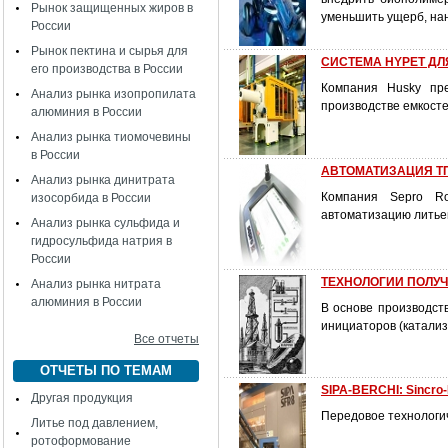
Рынок защищенных жиров в
уменьшить ущерб, на
России
Рынок пектина и сырья для
СИСТЕМА HYPET Д
его производства в России
Компания Husky пре
Анализ рынка изопропилата
производстве емкосте
алюминия в России
Анализ рынка тиомочевины
в России
АВТОМАТИЗАЦИЯ ТПА
Анализ рынка динитрата
Компания Sepro Ro
изосорбида в России
автоматизацию литье
Анализ рынка сульфида и
гидросульфида натрия в
России
ТЕХНОЛОГИИ ПОЛУЧ
Анализ рынка нитрата
алюминия в России
В основе производст
инициаторов (катализ
Все отчеты
ОТЧЕТЫ ПО ТЕМАМ
SIPA-BERCHI: Sincro
Другая продукция
Передовое технологи
Литье под давлением,
ротоформование