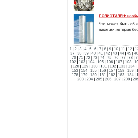
ПОЛИЭТИЛЕН: необы
Что может быть обы
пакетики, которые бе
1
|
2
|
3
|
4
|
5
|
6
|
7
|
8
|
9
|
10
|
11
|
12
|
1
37
|
38
|
39
|
40
|
41
|
42
|
43
|
44
|
45
|
4
70
|
71
|
72
|
73
|
74
|
75
|
76
|
77
|
78
|
7
102
|
103
|
104
|
105
|
106
|
107
|
108
|
1
|
128
|
129
|
130
|
131
|
132
|
133
|
134
|
153
|
154
|
155
|
156
|
157
|
158
|
159
|
178
|
179
|
180
|
181
|
182
|
183
|
184
|
203
|
204
|
205
|
206
|
207
|
208
|
20