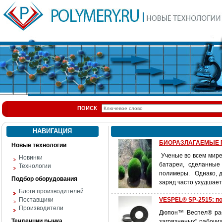
ПОИСК
НАВИГАЦИЯ
БИОРАЗЛАГАЕМЫЕ 
Новые технологии
Ученые во всем мире 
Новинки
батареи, сделанные
Технологии
полимеры. Однако, д
Подбор оборудования
заряд часто ухудшает
Блоги производителей
Поставщики
VESPEL® SP-2515: п
Производители
Дюпон™ Веспел® рас
Тенденции рынка
загрязненых" рабочи