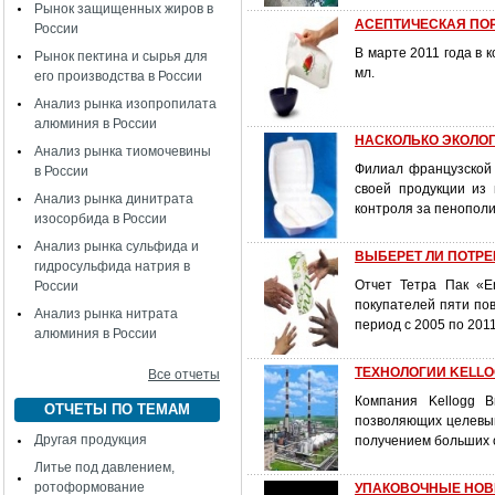
Рынок защищенных жиров в
АСЕПТИЧЕСКАЯ ПО
России
В марте 2011 года в 
Рынок пектина и сырья для
мл.
его производства в России
Анализ рынка изопропилата
алюминия в России
НАСКОЛЬКО ЭКОЛОГ
Анализ рынка тиомочевины
Филиал французской 
в России
своей продукции из 
Анализ рынка динитрата
контроля за пенополи
изосорбида в России
Анализ рынка сульфида и
ВЫБЕРЕТ ЛИ ПОТРЕ
гидросульфида натрия в
Отчет Тетра Пак «En
России
покупателей пяти пов
Анализ рынка нитрата
период с 2005 по 2011
алюминия в России
ТЕХНОЛОГИИ KELLOG
Все отчеты
Компания Kellogg B
ОТЧЕТЫ ПО ТЕМАМ
позволяющих целевым 
Другая продукция
получением больших 
Литье под давлением,
ротоформование
УПАКОВОЧНЫЕ НОВИ