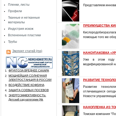
Пленки, листы
Представляем инновац
Профили
Тканные и нетканные
материалы
ПРЕИМУЩЕСТВА КИ
Индустрия искож
Кислородобиоразлагае
Вспененные пластики
помощью того же обо
Трубы
Экспорт статей (rss)
НАНОУПАКОВКА «У
Уже в этом году «
модифицированной н
ФРУКТОЗА ВРЕДНЕЕ САХАРА
1.
МОЩНЕЙШАЯ СОЛНЕЧНАЯ
2.
ЭЛЕКТРОСТАНЦИЯ В РОССИИ
РАЗВИТИЕ ТЕХНОЛ
ВОЗДЕЙСТВИЕ КОФЕИНА
3.
Развитие технолог
ЗАЩИТА СОЕВЫХ ПОСЕВОВ
4.
отличающееся сегодн
ЭНЕРГОЭФФЕКТИВНОСТЬ:
5.
Новости управляющий
Детский сад категории [Аk
НАНОПЛЕНКА ИЗ Т
Томская компания "По