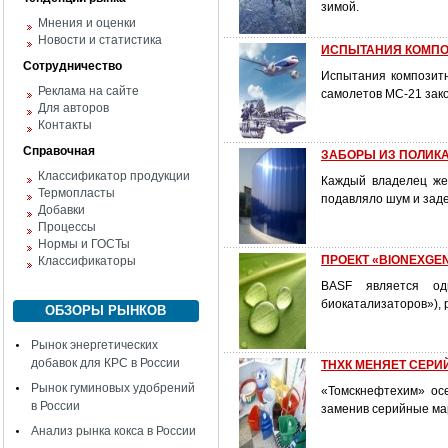
зимой.
Мнения и оценки
Новости и статистика
ИСПЫТАНИЯ КОМПО
Сотрудничество
Испытания композитн
Реклама на сайте
самолетов МС-21 зак
Для авторов
Контакты
Справочная
ЗАБОРЫ ИЗ ПОЛИК
Классификатор продукции
Каждый владелец же
Термопласты
подавляло шум и зад
Добавки
Процессы
Нормы и ГОСТы
ПРОЕКТ «BIONEXGE
Классификаторы
BASF является од
биокатализаторов»), 
ОБЗОРЫ РЫНКОВ
Рынок энергетических
добавок для КРС в России
ТНХК МЕНЯЕТ СЕРИ
Рынок гуминовых удобрений
«Томскнефтехим» ос
в России
заменив серийные мар
Анализ рынка кокса в России