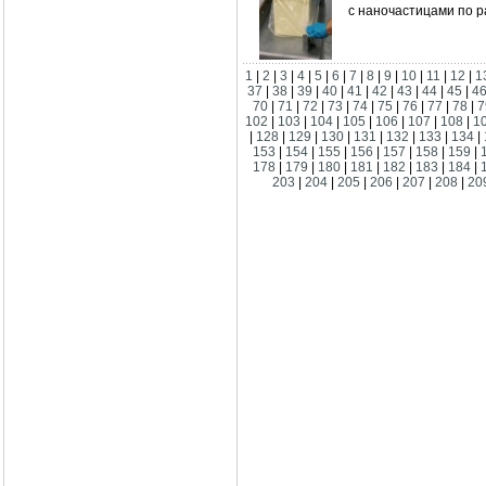
с наночастицами по р
1
|
2
|
3
|
4
|
5
|
6
|
7
|
8
|
9
|
10
|
11
|
12
|
1
37
|
38
|
39
|
40
|
41
|
42
|
43
|
44
|
45
|
4
70
|
71
|
72
|
73
|
74
|
75
|
76
|
77
|
78
|
7
102
|
103
|
104
|
105
|
106
|
107
|
108
|
1
|
128
|
129
|
130
|
131
|
132
|
133
|
134
|
153
|
154
|
155
|
156
|
157
|
158
|
159
|
178
|
179
|
180
|
181
|
182
|
183
|
184
|
203
|
204
|
205
|
206
|
207
|
208
|
20