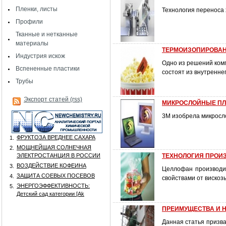
Пленки, листы
Технология переноса
Профили
Тканные и нетканные
материалы
ТЕРМОИЗОПИРОВАН
Индустрия искож
Одно из решений комп
Вспененные пластики
состоят из внутренне
Трубы
Экспорт статей (rss)
МИКРОСЛОЙНЫЕ ПЛ
3M изобрела микросл
ФРУКТОЗА ВРЕДНЕЕ САХАРА
1.
МОЩНЕЙШАЯ СОЛНЕЧНАЯ
2.
ЭЛЕКТРОСТАНЦИЯ В РОССИИ
ТЕХНОЛОГИЯ ПРОИ
ВОЗДЕЙСТВИЕ КОФЕИНА
3.
Целлофан производит
ЗАЩИТА СОЕВЫХ ПОСЕВОВ
4.
свойствами от вискоз
ЭНЕРГОЭФФЕКТИВНОСТЬ:
5.
Детский сад категории [Аk
ПРЕИМУЩЕСТВА И 
Данная статья призва