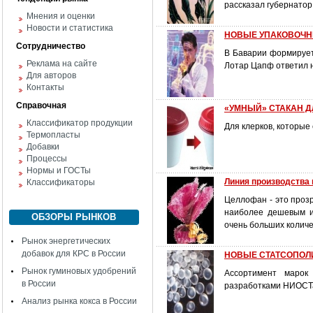
рассказал губернатор
Мнения и оценки
Новости и статистика
НОВЫЕ УПАКОВОЧН
Сотрудничество
В Баварии формирует
Реклама на сайте
Лотар Цапф ответил н
Для авторов
Контакты
Справочная
«УМНЫЙ» СТАКАН Д
Классификатор продукции
Для клерков, которые
Термопласты
Добавки
Процессы
Нормы и ГОСТы
Линия производства
Классификаторы
Целлофан - это проз
наиболее дешевым и
ОБЗОРЫ РЫНКОВ
очень больших количе
Рынок энергетических
добавок для КРС в России
НОВЫЕ СТАТСОПОЛ
Рынок гуминовых удобрений
Ассортимент марок
в России
разработками НИОСТ
Анализ рынка кокса в России