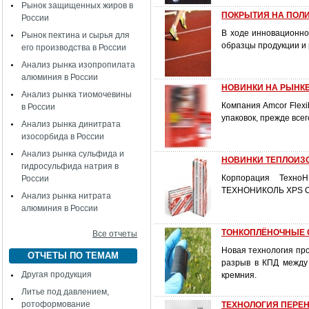
Рынок защищенных жиров в
ПОКРЫТИЯ НА ПОЛ
России
В ходе инновационно
Рынок пектина и сырья для
образцы продукции и 
его производства в России
Анализ рынка изопропилата
алюминия в России
НОВИНКИ НА РЫНКЕ
Анализ рынка тиомочевины
Компания Amcor Flexi
в России
упаковок, прежде все
Анализ рынка динитрата
изосорбида в России
Анализ рынка сульфида и
НОВИНКИ ТЕПЛОИЗО
гидросульфида натрия в
Корпорация ТехноН
России
ТЕХНОНИКОЛЬ XPS CAR
Анализ рынка нитрата
алюминия в России
ТОНКОПЛЁНОЧНЫЕ 
Все отчеты
Новая технология пр
ОТЧЕТЫ ПО ТЕМАМ
разрыв в КПД между
Другая продукция
кремния.
Литье под давлением,
ротоформование
ТЕХНОЛОГИЯ ПЕРЕ