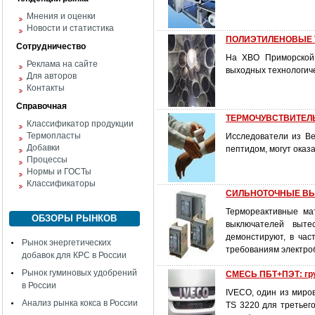
Мнения и оценки
Новости и статистика
ПОЛИЭТИЛЕНОВЫЕ 
Сотрудничество
На ХВО Приморской
Реклама на сайте
выходных технологиче
Для авторов
Контакты
Справочная
ТЕРМОЧУВСТВИТЕЛ
Классификатор продукции
Термопласты
Исследователи из В
Добавки
пептидом, могут оказ
Процессы
Нормы и ГОСТы
Классификаторы
СИЛЬНОТОЧНЫЕ ВЫК
Термореактивные ма
ОБЗОРЫ РЫНКОВ
выключателей выте
демонстируют, в час
Рынок энергетических
требованиям электро
добавок для КРС в России
Рынок гуминовых удобрений
СМЕСЬ ПБТ+ПЭТ: гр
в России
IVECO, один из миро
Анализ рынка кокса в России
TS 3220 для третьег