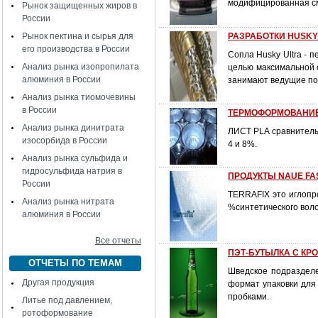
модифицированная см
Рынок защищенных жиров в
России
Рынок пектина и сырья для
РАЗРАБОТКИ HUSKY: 
его производства в России
Сопла Husky Ultra - 
Анализ рынка изопропилата
целью максимальной 
алюминия в России
занимают ведущие поз
Анализ рынка тиомочевины
в России
ТЕРМОФОРМОВАНИЕ P
Анализ рынка динитрата
ЛИСТ PLA сравнитель
изосорбида в России
4 и 8%.
Анализ рынка сульфида и
гидросульфида натрия в
ПРОДУКТЫ NAUE FAS
России
TERRAFIX это иглопр
Анализ рынка нитрата
%синтетического воло
алюминия в России
Все отчеты
ПЭТ-БУТЫЛКА С КР
ОТЧЕТЫ ПО ТЕМАМ
Шведское подразделе
Другая продукция
формат упаковки для 
пробками.
Литье под давлением,
ротоформование