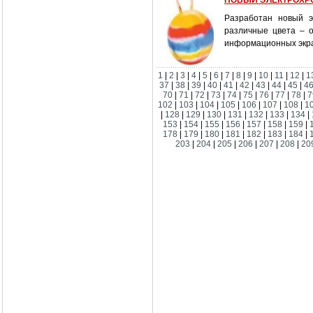
НОВЫЙ ЭЛЕКТРОХРО
Разработан новый э
различные цвета – 
информационных экран
1
|
2
|
3
|
4
|
5
|
6
|
7
|
8
|
9
|
10
|
11
|
12
|
1
37
|
38
|
39
|
40
|
41
|
42
|
43
|
44
|
45
|
4
70
|
71
|
72
|
73
|
74
|
75
|
76
|
77
|
78
|
7
102
|
103
|
104
|
105
|
106
|
107
|
108
|
1
|
128
|
129
|
130
|
131
|
132
|
133
|
134
|
153
|
154
|
155
|
156
|
157
|
158
|
159
|
178
|
179
|
180
|
181
|
182
|
183
|
184
|
203
|
204
|
205
|
206
|
207
|
208
|
20