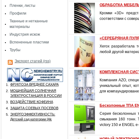
ОБРАБОТКА МЕБЕЛЬ
Пленки, листы
Кромки «3D» предст
Профили
соответствии с сове
Тканные и нетканные
материалы
Индустрия искож
«СЕРЕБРЯНАЯ ПУЛЯ»
Вспененные пластики
Xerox разработала 
Трубы
любой другой материа
Экспорт статей (rss)
КОМПЛЕКСНАЯ СИС
Компания AZO, специ
ФРУКТОЗА ВРЕДНЕЕ САХАРА
1.
уникальный опыт, ко
МОЩНЕЙШАЯ СОЛНЕЧНАЯ
2.
для компаундировани
ЭЛЕКТРОСТАНЦИЯ В РОССИИ
ВОЗДЕЙСТВИЕ КОФЕИНА
3.
Бесколонные ТПА EN
ЗАЩИТА СОЕВЫХ ПОСЕВОВ
4.
Серия бесколонных т
ЭНЕРГОЭФФЕКТИВНОСТЬ:
5.
смыкания 160 тонн.
Детский сад категории [Аk
victory 150 и ENGEL e