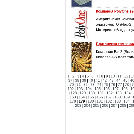
Компания PolyOne в
Американская компан
эластомер OnFlex-S
Материал обладает у
Британская компани
Компания Bac2 (Вели
биполярных плат топ
1
|
2
|
3
|
4
|
5
|
6
|
7
|
8
|
9
|
10
|
11
|
12
|
1
37
|
38
|
39
|
40
|
41
|
42
|
43
|
44
|
45
|
4
70
|
71
|
72
|
73
|
74
|
75
|
76
|
77
|
78
|
7
102
|
103
|
104
|
105
|
106
|
107
|
108
|
1
|
128
|
129
|
130
|
131
|
132
|
133
|
134
|
153
|
154
|
155
|
156
|
157
|
158
|
159
|
178
|
179
|
180
|
181
|
182
|
183
|
184
|
203
|
204
|
205
|
206
|
207
|
208
|
20