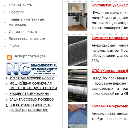
Пленки, листы
Британские ученые 
Профили
Кухонные панели, к к
мечтой многих домо
Тканные и нетканные
материала, делающе
материалы
былью, сообщает Сhem
Индустрия искож
Компания NaturalNa
Вспененные пластики
Американская комп
Трубы
нанокомпозитов. Пре
оборудовании удалос
Экспорт статей (rss)
13%.
СПО «Химволокно» (
ФРУКТОЗА ВРЕДНЕЕ САХАРА
1.
Завод по производст
«Программе перспект
МОЩНЕЙШАЯ СОЛНЕЧНАЯ
2.
ЭЛЕКТРОСТАНЦИЯ В РОССИИ
равновесных и рав
полиэфирной нити КД
ВОЗДЕЙСТВИЕ КОФЕИНА
3.
ЗАЩИТА СОЕВЫХ ПОСЕВОВ
4.
ЭНЕРГОЭФФЕКТИВНОСТЬ:
5.
Компания Norplex-Mi
Детский сад категории [Аk
Американская компан
требует нанесения пл