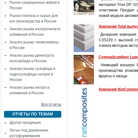
Рынок защищенных жиров в
материал Triax DP 3
России
пластиком. Продукт 
Рынок пектина и сырья для
новой модели автомо
его производства в России
Компания Total выпу
Анализ рынка изопропилата
алюминия в России
Дочерняя компания фр
CX5229 с высокой с
Анализ рынка тиомочевины
пленок методом экстр
в России
Анализ рынка динитрата
Суперабсорбент Luqu
изосорбида в России
Немецкий концерн B
Анализ рынка сульфида и
производства упаков
гидросульфида натрия в
фрукты и овощи.
России
Анализ рынка нитрата
Компания NetCompos
алюминия в России
Все отчеты
ОТЧЕТЫ ПО ТЕМАМ
Другая продукция
Литье под давлением,
ротоформование