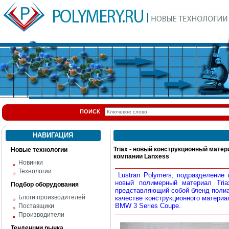
ПОИСК
НАВИГАЦИЯ
Triax - новый конструкционный мат
Новые технологии
компании Lanxess
Новинки
Технологии
Lustran Polymers, подразделение 
новый полимерный материал Tria
Подбор оборудования
представляющий собой бленд полиа
Блоги производителей
качестве конструкционного матери
BMW 3 Series Coupe.
Поставщики
Производители
Тенденции рынка