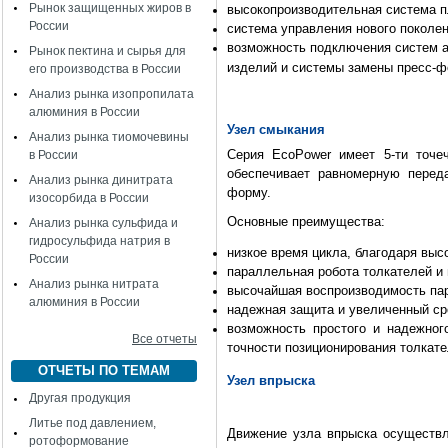
Рынок защищенных жиров в
высокопроизводительная
система 
России
система управления нового поколе
возможность подключения систем ав
Рынок пектина и сырья для
изделий
и системы замены пресс-
его производства в России
Анализ рынка изопропилата
алюминия в России
Узел смыкания
Анализ рынка тиомочевины
Серия EcoPower имеет 5-ти точе
в России
обеспечивает равномерную перед
Анализ рынка динитрата
форму.
изосорбида в России
Основные преимущества:
Анализ рынка сульфида и
гидросульфида натрия в
низкое время цикла, благодаря выс
России
параллельная робота толкателей и
Анализ рынка нитрата
высочайшая воспроизводимость па
алюминия в России
надежная защита и увеличенный ср
возможность простого и надежног
Все отчеты
точности позиционирования толкат
ОТЧЕТЫ ПО ТЕМАМ
Узел впрыска
Другая продукция
Литье под давлением,
Движение узла впрыска осуществл
ротоформование