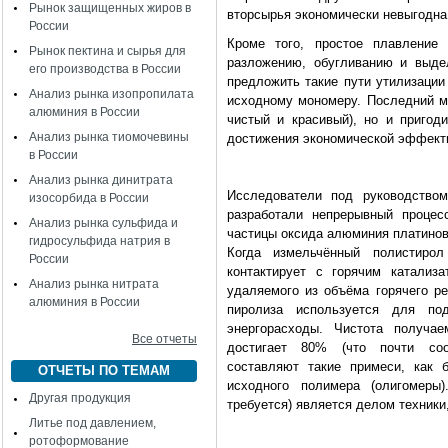
Рынок защищенных жиров в
вторсырья экономически невыгодна
России
Кроме того, простое плавление
Рынок пектина и сырья для
разложению, обугливанию и выде
его производства в России
предложить такие пути утилизации
Анализ рынка изопропилата
исходному мономеру. Последний мо
алюминия в России
чистый и красивый), но и пригод
Анализ рынка тиомочевины
достижения экономической эффект
в России
Анализ рынка динитрата
Исследователи под руководство
изосорбида в России
разработали непрерывный процес
Анализ рынка сульфида и
частицы оксида алюминия платино
гидросульфида натрия в
Когда измельчённый полистирол
России
контактирует с горячим катализ
Анализ рынка нитрата
удаляемого из объёма горячего р
алюминия в России
пиролиза используется для по
энергорасходы. Чистота получа
Все отчеты
достигает 80% (что почти соот
составляют такие примеси, как 
ОТЧЕТЫ ПО ТЕМАМ
исходного полимера (олигомеры
Другая продукция
требуется) является делом техник
Литье под давлением,
ротоформование