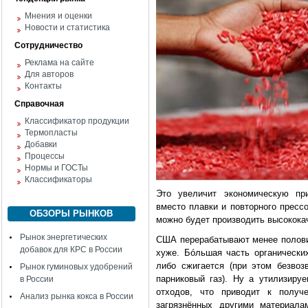
Мнения и оценки
Новости и статистика
Сотрудничество
Реклама на сайте
Для авторов
Контакты
Справочная
Классификатор продукции
Термопласты
Добавки
Процессы
Нормы и ГОСТы
Классификаторы
Это увеличит экономическую при
вместо плавки и повторного пресс
ОБЗОРЫ РЫНКОВ
можно будет производить высокока
Рынок энергетических
США перерабатывают менее половин
добавок для КРС в России
хуже. Бóльшая часть органически
либо сжигается (при этом безвоз
Рынок гуминовых удобрений
парниковый газ). Ну а утилизиру
в России
отходов, что приводит к получе
Анализ рынка кокса в России
загрязнённых другими материала