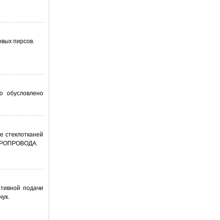
вых пирсов.
о обусловлено
е стеклотканей
СОРОПРОВОДА.
ативной подачи
чук.