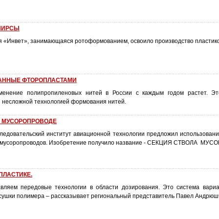
ПИРСЫ
я «Инвет», занимающаяся ротоформованием, освоило производство пластико
ВАННЫЕ ФТОРОПЛАСТАМИ
менение полипропиленовых нитей в России с каждым годом растет. Эт
и несложной технологией формования нитей.
В МУСОРОПРОВОДЕ
следовательский институт авиационной технологии предложил использовани
и мусоропроводов. Изобретение получило название - СЕКЦИЯ СТВОЛА МУ
ПЛАСТИКЕ.
авляем передовые технологии в области дозирования. Это система вари
 сушки полимера – рассказывает региональный представитель Павел Андрюш