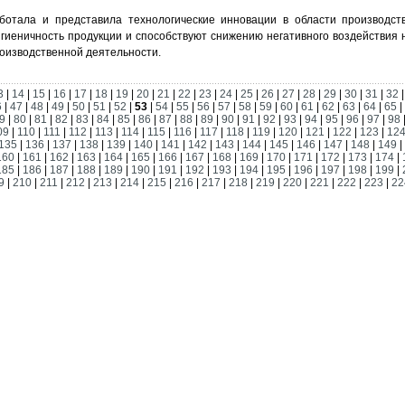
отала и представила технологические инновации в области производств
гиеничность продукции и способствуют снижению негативного воздействия
роизводственной деятельности.
3
|
14
|
15
|
16
|
17
|
18
|
19
|
20
|
21
|
22
|
23
|
24
|
25
|
26
|
27
|
28
|
29
|
30
|
31
|
32
6
|
47
|
48
|
49
|
50
|
51
|
52
|
53
|
54
|
55
|
56
|
57
|
58
|
59
|
60
|
61
|
62
|
63
|
64
|
65
|
9
|
80
|
81
|
82
|
83
|
84
|
85
|
86
|
87
|
88
|
89
|
90
|
91
|
92
|
93
|
94
|
95
|
96
|
97
|
98
09
|
110
|
111
|
112
|
113
|
114
|
115
|
116
|
117
|
118
|
119
|
120
|
121
|
122
|
123
|
12
135
|
136
|
137
|
138
|
139
|
140
|
141
|
142
|
143
|
144
|
145
|
146
|
147
|
148
|
149
|
160
|
161
|
162
|
163
|
164
|
165
|
166
|
167
|
168
|
169
|
170
|
171
|
172
|
173
|
174
|
185
|
186
|
187
|
188
|
189
|
190
|
191
|
192
|
193
|
194
|
195
|
196
|
197
|
198
|
199
|
9
|
210
|
211
|
212
|
213
|
214
|
215
|
216
|
217
|
218
|
219
|
220
|
221
|
222
|
223
|
22