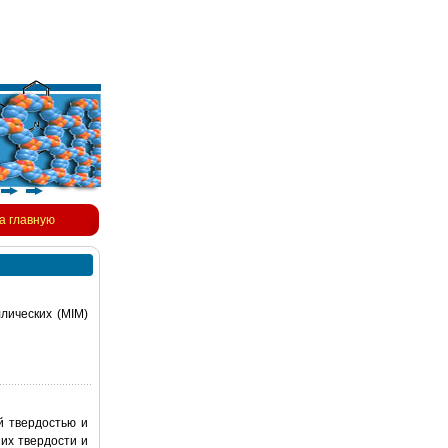
а главную
ллических (MIM)
й твердостью и
их твердости и