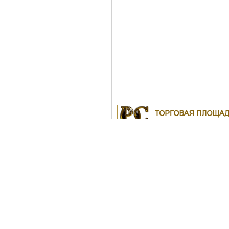
Куплю
19.04.2011
Белорусские рубли в Моск
18.04.2011
Индустриальные масла: И-
ИС-20, ИГС-68,И-5А, И-40А, И-50А, И
ИЛС-220(Мо), ИГП, ИТД
Москва
04.04.2011
Куплю Биг-Бэги, МКР на пе
Copyright © Po