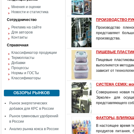
Мнения и оценки
Новости и статистика
Сотрудничество
ПРОИЗВОДСТВО РУКА
Реклама на сайте
Производство плено
Для авторов
представляет больш
Контакты
производства.
Справочная
ПИЩЕВЫЕ ПЛАСТИКО
Классификатор продукции
Термопласты
Пищевые пластиковы
Добавки
выполняется методами
Процессы
зависит от технолог
Нормы и ГОСТы
Классификаторы
СИСТЕМА CEMIX: мон
Совершенно новая те
ОБЗОРЫ РЫНКОВ
Эрколе» для осуще
представляющего соб
Рынок энергетических
добавок для КРС в России
Рынок гуминовых удобрений
ФАКТОРЫ, ВЛИЯЮЩИ
в России
В настоящее время т
Анализ рынка кокса в России
продуктов питания, 