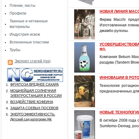
Пленки, листы
НОВАЯ ЛИНИЯ MACC
Профили
Фирма Macchi предл
Тканные и нетканные
Изготовленная пленка
материалы
джамбо-рулоны.
Индустрия искож
Вспененные пластики
УСОВЕРШЕНСТВОВАН
мл.
Трубы
Компания Bekum Masc
Экспорт статей (rss)
раздува (Tandem Blow
ИННОВАЦИИ В РОТОФ
ФРУКТОЗА ВРЕДНЕЕ САХАРА
1.
Технология ротацио
МОЩНЕЙШАЯ СОЛНЕЧНАЯ
2.
предназначенных для
ЭЛЕКТРОСТАНЦИЯ В РОССИИ
ВОЗДЕЙСТВИЕ КОФЕИНА
3.
ЗАЩИТА СОЕВЫХ ПОСЕВОВ
4.
НОВЫЕ ТЕХНОЛОГИ
ЭНЕРГОЭФФЕКТИВНОСТЬ:
5.
Детский сад категории [Аk
В октябре 2008 года
Sumitomo-Demag, рос