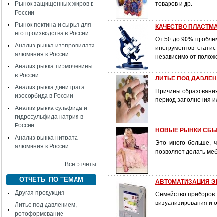
Рынок защищенных жиров в
товаров и др.
России
Рынок пектина и сырья для
КАЧЕСТВО ПЛАСТМАС
его производства в России
От 50 до 90% пробле
Анализ рынка изопропилата
инструментов статис
алюминия в России
независимо от положе
Анализ рынка тиомочевины
в России
ЛИТЬЕ ПОД ДАВЛЕНИ
Анализ рынка динитрата
Причины образования 
изосорбида в России
период заполнения и
Анализ рынка сульфида и
гидросульфида натрия в
России
НОВЫЕ РЫНКИ СБЫТ
Анализ рынка нитрата
Это много больше, ч
алюминия в России
позволяет делать меб
Все отчеты
ОТЧЕТЫ ПО ТЕМАМ
АВТОМАТИЗАЦИЯ ЭКС
Другая продукция
Семейство приборов 
визуализирования и 
Литье под давлением,
ротоформование