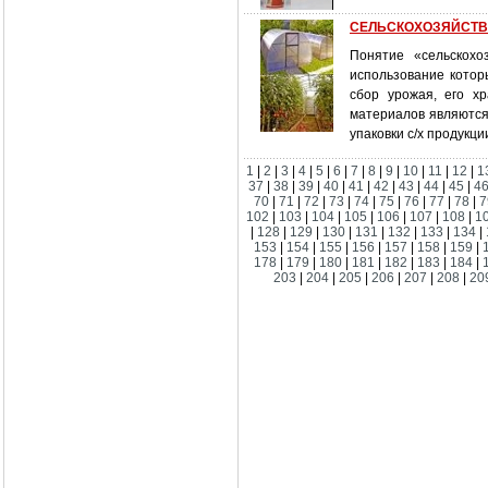
СЕЛЬСКОХОЗЯЙСТВЕ
Понятие «сельскохо
использование котор
сбор урожая, его х
материалов являются
упаковки с/х продукци
1
|
2
|
3
|
4
|
5
|
6
|
7
|
8
|
9
|
10
|
11
|
12
|
1
37
|
38
|
39
|
40
|
41
|
42
|
43
|
44
|
45
|
4
70
|
71
|
72
|
73
|
74
|
75
|
76
|
77
|
78
|
7
102
|
103
|
104
|
105
|
106
|
107
|
108
|
1
|
128
|
129
|
130
|
131
|
132
|
133
|
134
|
153
|
154
|
155
|
156
|
157
|
158
|
159
|
178
|
179
|
180
|
181
|
182
|
183
|
184
|
203
|
204
|
205
|
206
|
207
|
208
|
20