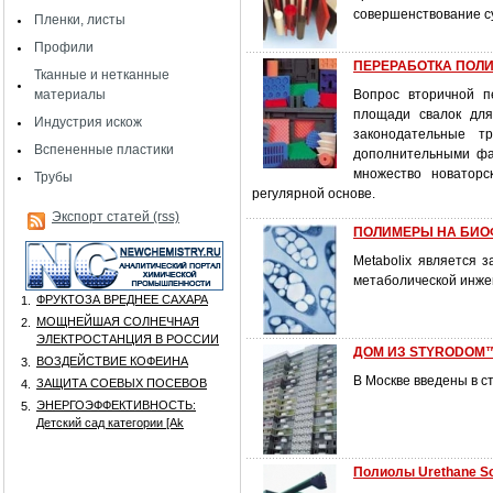
совершенствование су
Пленки, листы
Профили
ПЕРЕРАБОТКА ПОЛИУ
Тканные и нетканные
материалы
Вопрос вторичной п
площади свалок для
Индустрия искож
законодательные т
Вспененные пластики
дополнительными фа
множество новаторс
Трубы
регулярной основе.
Экспорт статей (rss)
ПОЛИМЕРЫ НА БИО
Metabolix является 
метаболической инже
ФРУКТОЗА ВРЕДНЕЕ САХАРА
1.
МОЩНЕЙШАЯ СОЛНЕЧНАЯ
2.
ЭЛЕКТРОСТАНЦИЯ В РОССИИ
ДОМ ИЗ STYRODOM
ВОЗДЕЙСТВИЕ КОФЕИНА
3.
В Москве введены в 
ЗАЩИТА СОЕВЫХ ПОСЕВОВ
4.
ЭНЕРГОЭФФЕКТИВНОСТЬ:
5.
Детский сад категории [Аk
Полиолы Urethane S