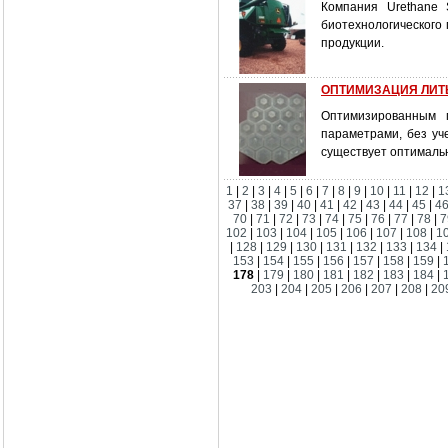
Компания Urethane 
биотехнологического
продукции.
ОПТИМИЗАЦИЯ ЛИТ
Оптимизированным 
параметрами, без уч
существует оптималь
1
|
2
|
3
|
4
|
5
|
6
|
7
|
8
|
9
|
10
|
11
|
12
|
1
37
|
38
|
39
|
40
|
41
|
42
|
43
|
44
|
45
|
4
70
|
71
|
72
|
73
|
74
|
75
|
76
|
77
|
78
|
7
102
|
103
|
104
|
105
|
106
|
107
|
108
|
1
|
128
|
129
|
130
|
131
|
132
|
133
|
134
|
153
|
154
|
155
|
156
|
157
|
158
|
159
|
178
|
179
|
180
|
181
|
182
|
183
|
184
|
203
|
204
|
205
|
206
|
207
|
208
|
20