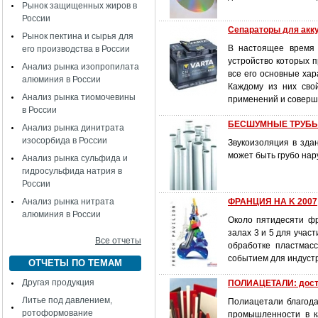
Рынок защищенных жиров в
России
Сепараторы для акк
Рынок пектина и сырья для
В настоящее время 
его производства в России
устройство которых 
Анализ рынка изопропилата
все его основные хар
алюминия в России
Каждому из них сво
Анализ рынка тиомочевины
применений и соверш
в России
БЕСШУМНЫЕ ТРУБЫ 
Анализ рынка динитрата
изосорбида в России
Звукоизоляция в зда
может быть грубо на
Анализ рынка сульфида и
гидросульфида натрия в
России
Анализ рынка нитрата
ФРАНЦИЯ НА K 2007
алюминия в России
Около пятидесяти ф
залах 3 и 5 для участ
Все отчеты
обработке пластмасс
событием для индустри
ОТЧЕТЫ ПО ТЕМАМ
Другая продукция
ПОЛИАЦЕТАЛИ: дости
Литье под давлением,
Полиацетали благода
ротоформование
промышленности в ка