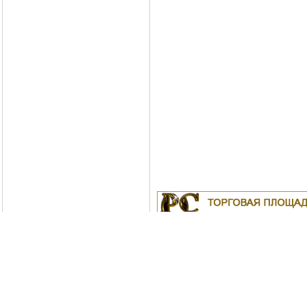
Куплю
19.04.2011
Белорусские рубли в Моск
18.04.2011
Индустриальные масла: И-
ИС-20, ИГС-68,И-5А, И-40А, И-50А, И
ИЛС-220(Мо), ИГП, ИТД
Москва
04.04.2011
Куплю Биг-Бэги, МКР на пе