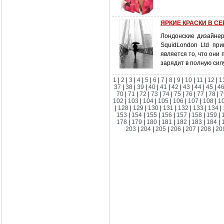
ЯРКИЕ КРАСКИ В С
Лондонские дизайнер
SquidLondon Ltd пр
является то, что они
зарядит в полную силу
1
|
2
|
3
|
4
|
5
|
6
|
7
|
8
|
9
|
10
|
11
|
12
|
1
37
|
38
|
39
|
40
|
41
|
42
|
43
|
44
|
45
|
4
70
|
71
|
72
|
73
|
74
|
75
|
76
|
77
|
78
|
7
102
|
103
|
104
|
105
|
106
|
107
|
108
|
1
|
128
|
129
|
130
|
131
|
132
|
133
|
134
|
153
|
154
|
155
|
156
|
157
|
158
|
159
|
178
|
179
|
180
|
181
|
182
|
183
|
184
|
203
|
204
|
205
|
206
|
207
|
208
|
20