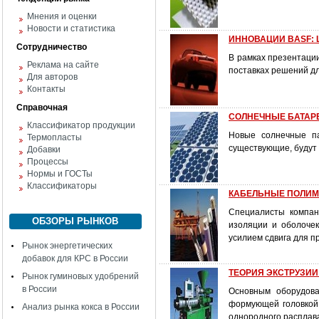
Мнения и оценки
Новости и статистика
ИННОВАЦИИ BASF: 
Сотрудничество
В рамках презентаци
Реклама на сайте
поставках решений д
Для авторов
Контакты
Справочная
СОЛНЕЧНЫЕ БАТАР
Классификатор продукции
Новые солнечные па
Термопласты
существующие, будут
Добавки
Процессы
Нормы и ГОСТы
Классификаторы
КАБЕЛЬНЫЕ ПОЛИМЕР
Специалисты компан
ОБЗОРЫ РЫНКОВ
изоляции и оболоче
усилием сдвига для 
Рынок энергетических
добавок для КРС в России
ТЕОРИЯ ЭКСТРУЗИИ:
Рынок гуминовых удобрений
в России
Основным оборудова
формующей головкой,
Анализ рынка кокса в России
однородного расплава