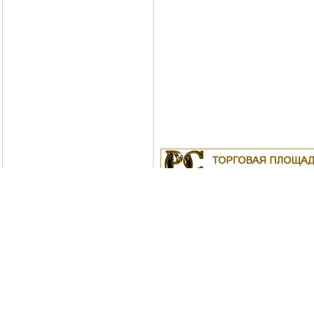
Куплю
19.04.2011
Белорусские рубли в Моск
18.04.2011
Индустриальные масла: И-
ИС-20, ИГС-68,И-5А, И-40А, И-50А, И
ИЛС-220(Мо), ИГП, ИТД
Москва
04.04.2011
Куплю Биг-Бэги, МКР на пе