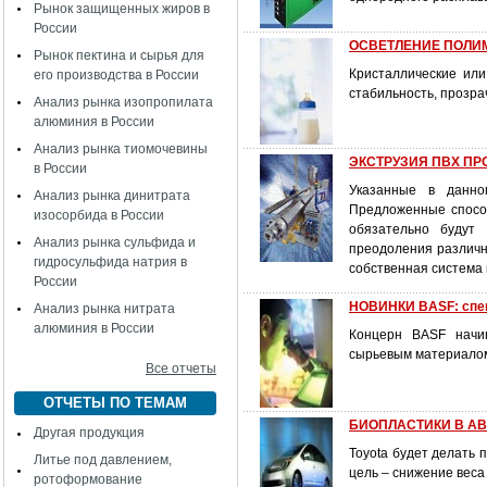
Рынок защищенных жиров в
России
ОСВЕТЛЕНИЕ ПОЛИМЕ
Рынок пектина и сырья для
Кристаллические или
его производства в России
стабильность, прозра
Анализ рынка изопропилата
алюминия в России
Анализ рынка тиомочевины
ЭКСТРУЗИЯ ПВХ ПРО
в России
Указанные в данно
Анализ рынка динитрата
Предложенные способ
изосорбида в России
обязательно будут
Анализ рынка сульфида и
преодоления различн
гидросульфида натрия в
собственная система
России
НОВИНКИ BASF: спе
Анализ рынка нитрата
алюминия в России
Концерн BASF начин
сырьевым материалом
Все отчеты
ОТЧЕТЫ ПО ТЕМАМ
БИОПЛАСТИКИ В АВТ
Другая продукция
Toyota будет делать 
Литье под давлением,
цель – снижение веса
ротоформование