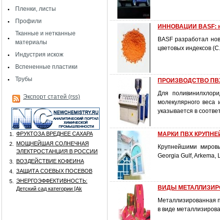
Пленки, листы
Профили
ИННОВАЦИИ BASF: но
Тканные и нетканные
BASF разработал нов
материалы
цветовых индексов (C
Индустрия искож
Вспененные пластики
Трубы
ПРОИЗВОДСТВО ПВХ 
Для поливинилхлори
Экспорт статей (rss)
молекулярного веса 
указывается в соотве
ФРУКТОЗА ВРЕДНЕЕ САХАРА
МАРКИ ПВХ КРУПН
1.
МОЩНЕЙШАЯ СОЛНЕЧНАЯ
2.
Крупнейшими мировым
ЭЛЕКТРОСТАНЦИЯ В РОССИИ
Georgia Gulf, Arkema, 
ВОЗДЕЙСТВИЕ КОФЕИНА
3.
ЗАЩИТА СОЕВЫХ ПОСЕВОВ
4.
ЭНЕРГОЭФФЕКТИВНОСТЬ:
5.
ВИДЫ МЕТАЛЛИЗИР
Детский сад категории [Аk
Металлизированная п
в виде металлизирова