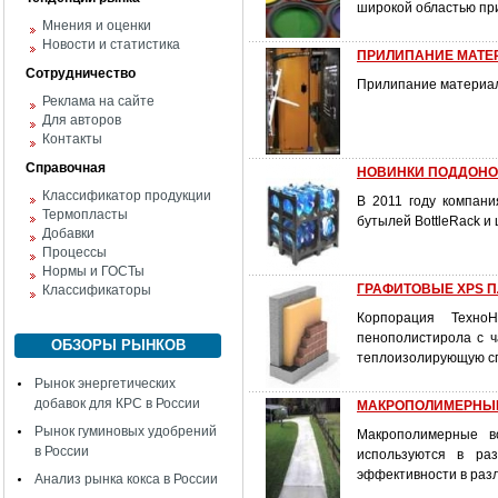
широкой областью пр
Мнения и оценки
Новости и статистика
ПРИЛИПАНИЕ МАТЕ
Сотрудничество
Прилипание материал
Реклама на сайте
Для авторов
Контакты
Справочная
НОВИНКИ ПОДДОНОВ
Классификатор продукции
В 2011 году компани
Термопласты
бутылей BottleRack и
Добавки
Процессы
Нормы и ГОСТы
ГРАФИТОВЫЕ XPS 
Классификаторы
Корпорация ТехноН
пенополистирола с 
ОБЗОРЫ РЫНКОВ
теплоизолирующую сп
Рынок энергетических
добавок для КРС в России
МАКРОПОЛИМЕРНЫЕ
Рынок гуминовых удобрений
Макрополимерные во
в России
используются в ра
эффективности в раз
Анализ рынка кокса в России