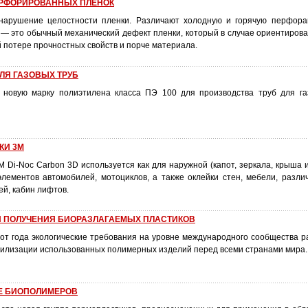
РФОРИРОВАННЫХ ПЛЕНОК
арушение целостности пленки. Различают холодную и горячую перфора
 — это обычный механический дефект пленки, который в случае ориентирова
й потере прочностных свойств и порче материала.
ЛЯ ГАЗОВЫХ ТРУБ
а новую марку полиэтилена класса ПЭ 100 для производства труб для г
.
КИ 3M
 Di-Noc Carbon 3D используется как для наружной (капот, зеркала, крыша и 
элементов автомобилей, мотоциклов, а также оклейки стен, мебели, разли
ей, кабин лифтов.
Й ПОЛУЧЕНИЯ БИОРАЗЛАГАЕМЫХ ПЛАСТИКОВ
от года экологические требования на уровне международного сообщества р
утилизации использованных полимерных изделий перед всеми странами мира.
Е БИОПОЛИМЕРОВ