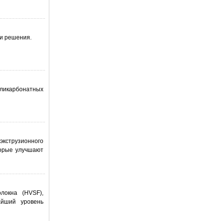
и решения.
оликарбонатных
струзионного
торые улучшают
локна (HVSF),
айший уровень