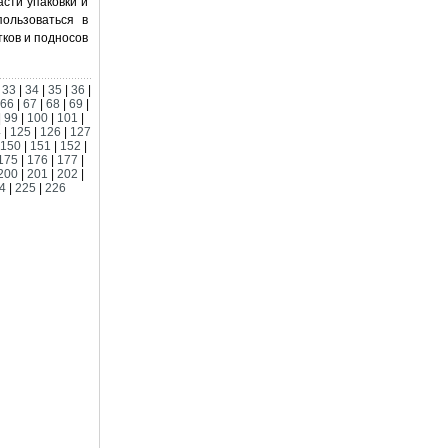
сти упаковки и
ользоваться в
ков и подносов
|
33
|
34
|
35
|
36
|
66
|
67
|
68
|
69
|
|
99
|
100
|
101
|
4
|
125
|
126
|
127
150
|
151
|
152
|
175
|
176
|
177
|
200
|
201
|
202
|
4
|
225
|
226