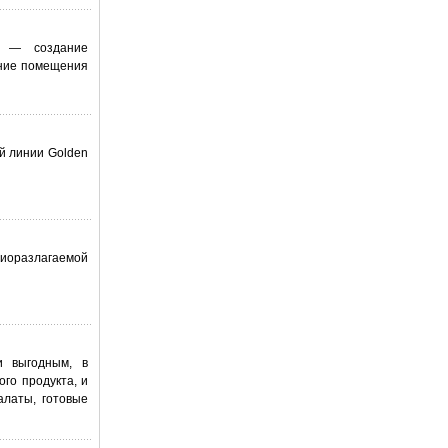
, — создание
нние помещения
ей линии Golden
биоразлагаемой
и выгодным, в
ого продукта, и
алаты, готовые