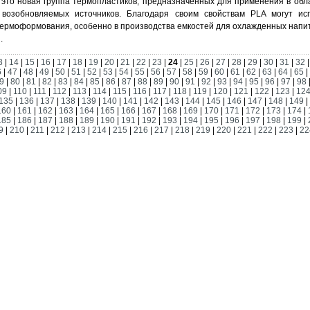
 это новая группа термопластиков, предназначенных для применения в обла
возобновляемых источников. Благодаря своим свойствам PLA могут исп
термоформования, особенно в производства емкостей для охлажденных напит
.
3
|
14
|
15
|
16
|
17
|
18
|
19
|
20
|
21
|
22
|
23
|
24
|
25
|
26
|
27
|
28
|
29
|
30
|
31
|
32
6
|
47
|
48
|
49
|
50
|
51
|
52
|
53
|
54
|
55
|
56
|
57
|
58
|
59
|
60
|
61
|
62
|
63
|
64
|
65
|
9
|
80
|
81
|
82
|
83
|
84
|
85
|
86
|
87
|
88
|
89
|
90
|
91
|
92
|
93
|
94
|
95
|
96
|
97
|
98
09
|
110
|
111
|
112
|
113
|
114
|
115
|
116
|
117
|
118
|
119
|
120
|
121
|
122
|
123
|
12
135
|
136
|
137
|
138
|
139
|
140
|
141
|
142
|
143
|
144
|
145
|
146
|
147
|
148
|
149
|
160
|
161
|
162
|
163
|
164
|
165
|
166
|
167
|
168
|
169
|
170
|
171
|
172
|
173
|
174
|
185
|
186
|
187
|
188
|
189
|
190
|
191
|
192
|
193
|
194
|
195
|
196
|
197
|
198
|
199
|
9
|
210
|
211
|
212
|
213
|
214
|
215
|
216
|
217
|
218
|
219
|
220
|
221
|
222
|
223
|
22