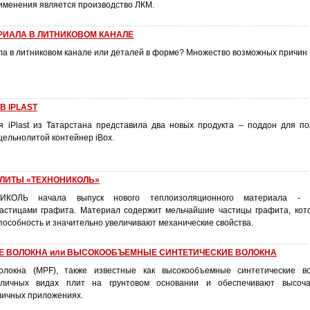
именения является производство ЛКМ.
РИАЛА В ЛИТНИКОВОМ КАНАЛЕ
а в литниковом канале или деталей в форме? Множество возможных причин 
 IPLAST
я iPlast из Татарстана представила два новых продукта – поддон для п
 цельнолитой контейнер iBox.
ПЛИТЫ «ТЕХНОНИКОЛЬ»
ИКОЛЬ начала выпуск нового теплоизоляционного материала - эк
частицами графита. Материал содержит мельчайшие частицы графита, ко
особность и значительно увеличивают механические свойства.
 ВОЛОКНА или ВЫСОКООБЪЕМНЫЕ СИНТЕТИЧЕСКИЕ ВОЛОКНА
локна (MPF), также известные как высокообъемные синтетические во
зличных видах плит на грунтовом основании и обеспечивают высоч
личных приложениях.