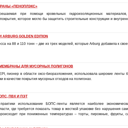
РАНЫ «ПЕНОПЛЭКС»
 решаемая при помощи кровельных гидроизоляционных материалов
покрытия, которое могло бы защитить строительные конструкции и внутре
 ARBURG GOLDEN EDITION
сса на 88 и 110 тонн – две из трех моделей, которые Arburg добавила к сво
МЕМБРАНЫ ДЛЯ МУСОРНЫХ ПОЛИГОНОВ
EPI, пионер в области оксо-биоразложения, использовала широкие ленты 
и в качестве покрытия мусорных отходов на полигонах.
ПС, ПВХ И ПЭТ
практики использование БОПС-ленты является наиболее экономическ
ласти, где требуется показать товар в жесткой упаковке без нарушения сам
происходит при пониженных температурах – торты, пирожные, фрукты, с