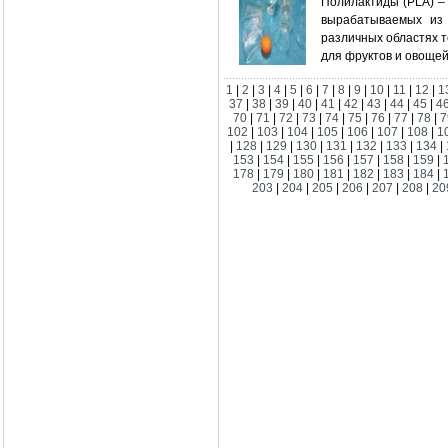
Полилактиды (PLA) –
вырабатываемых из 
различных областях 
для фруктов и овощей
1
|
2
|
3
|
4
|
5
|
6
|
7
|
8
|
9
|
10
|
11
|
12
|
1
37
|
38
|
39
|
40
|
41
|
42
|
43
|
44
|
45
|
4
70
|
71
|
72
|
73
|
74
|
75
|
76
|
77
|
78
|
7
102
|
103
|
104
|
105
|
106
|
107
|
108
|
1
|
128
|
129
|
130
|
131
|
132
|
133
|
134
|
153
|
154
|
155
|
156
|
157
|
158
|
159
|
178
|
179
|
180
|
181
|
182
|
183
|
184
|
203
|
204
|
205
|
206
|
207
|
208
|
20