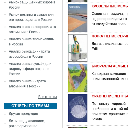
Рынок защищенных жиров в
КРОВЕЛЬНЫЕ МЕМБ
России
Основная задача,
Рынок пектина и сырья для
водонепроницаемого 
его производства в России
от воздействия влаги.
Анализ рынка изопропилата
алюминия в России
ПОПОЛНЕНИЕ СЕРИИ
Анализ рынка тиомочевины
Два вертикальных пре
в России
Edition.
Анализ рынка динитрата
изосорбида в России
Анализ рынка сульфида и
БИОРАЗЛАГАЕМЫЕ 
гидросульфида натрия в
Канадская компания 
России
полиэтиленовой пленк
Анализ рынка нитрата
алюминия в России
СРАВНЕНИЕ ЛЕНТ БО
Все отчеты
По опыту мировой 
ОТЧЕТЫ ПО ТЕМАМ
особенности в той об
Другая продукция
при этом хранение 
блюда.
Литье под давлением,
ротоформование