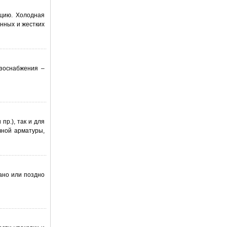
цию. Холодная
нных и жестких
азоснабжения –
пр.), так и для
чной арматуры,
ано или поздно