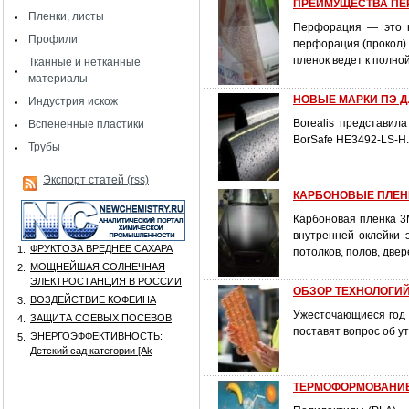
ПРЕИМУЩЕСТВА ПЕ
Пленки, листы
Перфорация — это н
Профили
перфорация (прокол)
пленок ведет к полно
Тканные и нетканные
материалы
НОВЫЕ МАРКИ ПЭ Д
Индустрия искож
Borealis представил
Вспененные пластики
BorSafe HE3492-LS-H
Трубы
Экспорт статей (rss)
КАРБОНОВЫЕ ПЛЕН
Карбоновая пленка 3M
внутренней оклейки 
ФРУКТОЗА ВРЕДНЕЕ САХАРА
1.
потолков, полов, двер
МОЩНЕЙШАЯ СОЛНЕЧНАЯ
2.
ЭЛЕКТРОСТАНЦИЯ В РОССИИ
ОБЗОР ТЕХНОЛОГИ
ВОЗДЕЙСТВИЕ КОФЕИНА
3.
Ужесточающиеся год 
ЗАЩИТА СОЕВЫХ ПОСЕВОВ
4.
поставят вопрос об 
ЭНЕРГОЭФФЕКТИВНОСТЬ:
5.
Детский сад категории [Аk
ТЕРМОФОРМОВАНИ