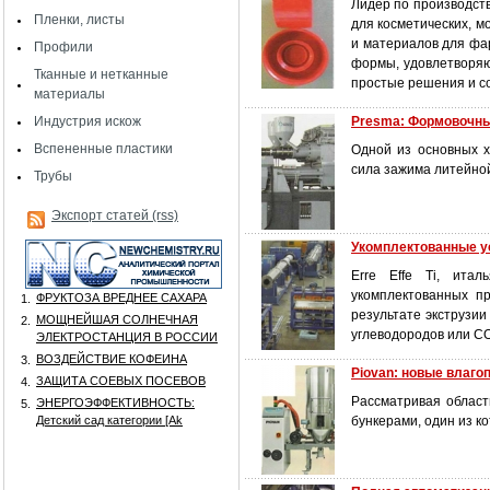
Лидер по производст
Пленки, листы
для косметических, м
и материалов для фа
Профили
формы, удовлетворяю
Тканные и нетканные
простые решения и с
материалы
Индустрия искож
Presma: Формовочны
Вспененные пластики
Одной из основных 
сила зажима литейно
Трубы
Экспорт статей (rss)
Укомплектованные у
Erre Effe Ti, ита
укомплектованных п
ФРУКТОЗА ВРЕДНЕЕ САХАРА
1.
результате экструзии
МОЩНЕЙШАЯ СОЛНЕЧНАЯ
2.
углеводородов или С
ЭЛЕКТРОСТАНЦИЯ В РОССИИ
ВОЗДЕЙСТВИЕ КОФЕИНА
3.
Piovan: новые влаг
ЗАЩИТА СОЕВЫХ ПОСЕВОВ
4.
Рассматривая област
ЭНЕРГОЭФФЕКТИВНОСТЬ:
5.
Детский сад категории [Аk
бункерами, один из ко