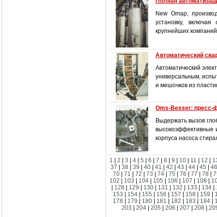
Полная автоматизац
New Omap, производ
установку, включая
крупнейших компаний 
Автоматический свар
Автоматический элект
универсальным, испы
и мешочков из пласти
Oms-Besser: пресс-
Выдержать вызов глоб
высокоэффективные и
корпуса насоса стира
1
|
2
|
3
|
4
|
5
|
6
|
7
|
8
|
9
|
10
|
11
|
12
|
1
37
|
38
|
39
|
40
|
41
|
42
|
43
|
44
|
45
|
4
70
|
71
|
72
|
73
|
74
|
75
|
76
|
77
|
78
|
7
102
|
103
|
104
|
105
|
106
|
107
|
108
|
1
|
128
|
129
|
130
|
131
|
132
|
133
|
134
|
153
|
154
|
155
|
156
|
157
|
158
|
159
|
178
|
179
|
180
|
181
|
182
|
183
|
184
|
203
|
204
|
205
|
206
|
207
|
208
|
20