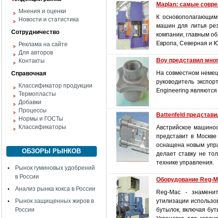
Maplan: самые совр
Мнения и оценки
К основополагающим
Новости и статистика
машин для литья рез
Сотрудничество
компании, главным о
Европа, Северная и 
Реклама на сайте
Для авторов
Boy представил мно
Контакты
На совместном немецк
Справочная
руководитель экспор
Классификатор продукции
Engineering являются
Термопласты
Добавки
Процессы
Battenfeld представ
Нормы и ГОСТы
Классификаторы
Австрийское машиност
представит в Москве
оснащена новым упра
ОБЗОРЫ РЫНКОВ
делает ставку не то
технике управления.
Рынок гуминовых удобрений
в России
Оборудование Reg-M
Анализ рынка кокса в России
Reg-Mac - знаменит
Рынок защищенных жиров в
утилизации использо
России
бутылок, включая бут