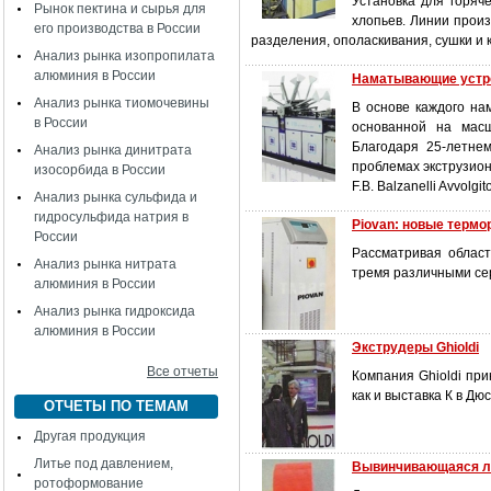
Установка для горяч
Рынок пектина и сырья для
хлопьев. Линии прои
его производства в России
разделения, ополаскивания, сушки и 
Анализ рынка изопропилата
алюминия в России
Наматывающие устрой
Анализ рынка тиомочевины
В основе каждого на
в России
основанной на масш
Благодаря 25-летнем
Анализ рынка динитрата
проблемах экструзион
изосорбида в России
F.B. Balzanelli Avvolgito
Анализ рынка сульфида и
гидросульфида натрия в
Piovan: новые терм
России
Рассматривая област
Анализ рынка нитрата
тремя различными се
алюминия в России
Анализ рынка гидроксида
алюминия в России
Экструдеры Ghioldi
Все отчеты
Компания Ghioldi пр
как и выставка К в Д
ОТЧЕТЫ ПО ТЕМАМ
Другая продукция
Литье под давлением,
Вывинчивающаяся ли
ротоформование