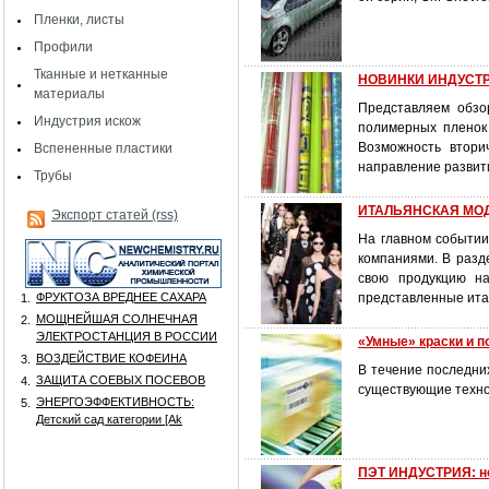
Пленки, листы
Профили
Тканные и нетканные
НОВИНКИ ИНДУСТ
материалы
Представляем обзо
Индустрия искож
полимерных пленок 
Возможность втори
Вспененные пластики
направление развити
Трубы
ИТАЛЬЯНСКАЯ МОДА
Экспорт статей (rss)
На главном событии
компаниями. В разд
свою продукцию на
ФРУКТОЗА ВРЕДНЕЕ САХАРА
представленные ита
1.
МОЩНЕЙШАЯ СОЛНЕЧНАЯ
2.
ЭЛЕКТРОСТАНЦИЯ В РОССИИ
«Умные» краски и п
ВОЗДЕЙСТВИЕ КОФЕИНА
3.
В течение последни
ЗАЩИТА СОЕВЫХ ПОСЕВОВ
4.
существующие техно
ЭНЕРГОЭФФЕКТИВНОСТЬ:
5.
Детский сад категории [Аk
ПЭТ ИНДУСТРИЯ: но