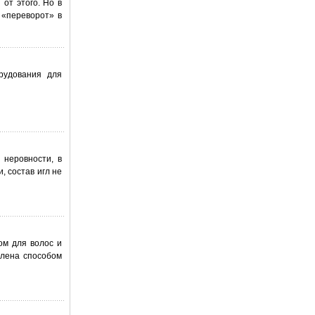
от этого. Но в
 «переворот» в
рудования для
 неровности, в
 состав игл не
ом для волос и
илена способом