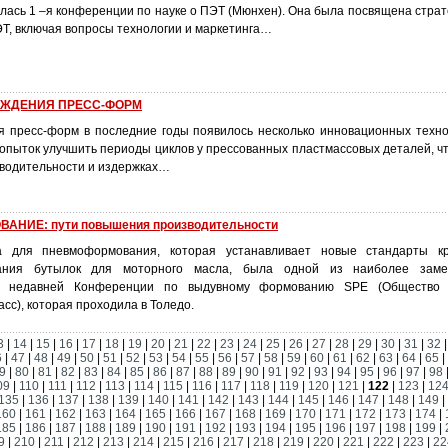
лась 1 –я конференции по науке о ПЭТ (Мюнхен). Она была посвящена страт
, включая вопросы технологии и маркетинга…
АЖДЕНИЯ ПРЕСС-ФОРМ
 пресс-форм в последние годы появилось несколько инновационных техно
попыток улучшить периоды циклов у прессованных пластмассовых деталей, ч
зводительности и издержках…
НИЕ: пути повышения производительности
а для пневмоформования, которая устанавливает новые стандарты кр
ания бутылок для моторного масла, была одной из наиболее заме
а недавней Конференции по выдувному формованию SPE (Общество 
сс), которая проходила в Толедо.
3
|
14
|
15
|
16
|
17
|
18
|
19
|
20
|
21
|
22
|
23
|
24
|
25
|
26
|
27
|
28
|
29
|
30
|
31
|
32
6
|
47
|
48
|
49
|
50
|
51
|
52
|
53
|
54
|
55
|
56
|
57
|
58
|
59
|
60
|
61
|
62
|
63
|
64
|
65
|
9
|
80
|
81
|
82
|
83
|
84
|
85
|
86
|
87
|
88
|
89
|
90
|
91
|
92
|
93
|
94
|
95
|
96
|
97
|
98
09
|
110
|
111
|
112
|
113
|
114
|
115
|
116
|
117
|
118
|
119
|
120
|
121
|
122
|
123
|
12
135
|
136
|
137
|
138
|
139
|
140
|
141
|
142
|
143
|
144
|
145
|
146
|
147
|
148
|
149
|
160
|
161
|
162
|
163
|
164
|
165
|
166
|
167
|
168
|
169
|
170
|
171
|
172
|
173
|
174
|
185
|
186
|
187
|
188
|
189
|
190
|
191
|
192
|
193
|
194
|
195
|
196
|
197
|
198
|
199
|
9
|
210
|
211
|
212
|
213
|
214
|
215
|
216
|
217
|
218
|
219
|
220
|
221
|
222
|
223
|
22