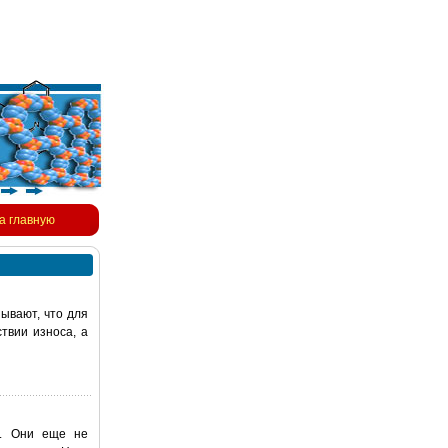
а главную
ывают, что для
твии износа, а
й. Они еще не