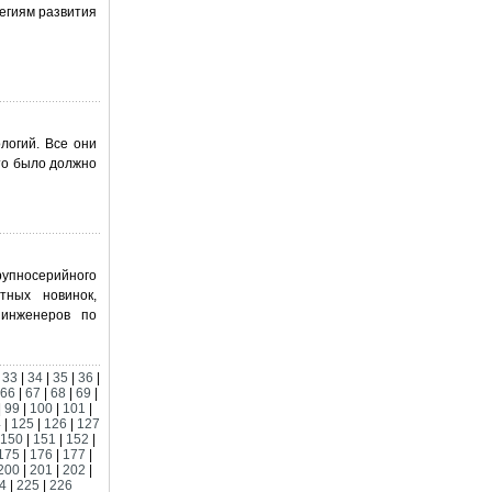
егиям развития
логий. Все они
то было должно
упносерийного
тных новинок,
инженеров по
|
33
|
34
|
35
|
36
|
66
|
67
|
68
|
69
|
|
99
|
100
|
101
|
4
|
125
|
126
|
127
150
|
151
|
152
|
175
|
176
|
177
|
200
|
201
|
202
|
4
|
225
|
226