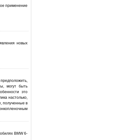
свое применение
оявления новых
 предположить,
ты, могут быть
обенности это
лика настолько,
е, полученные в
тонкопленочным
омобилях BMW 6-