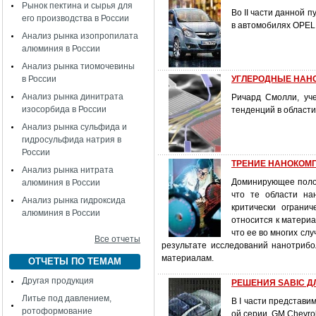
Рынок пектина и сырья для
Во II части данной 
его производства в России
в автомобилях OPEL 
Анализ рынка изопропилата
алюминия в России
Анализ рынка тиомочевины
в России
УГЛЕРОДНЫЕ НАНОТ
Анализ рынка динитрата
Ричард Смолли, уч
изосорбида в России
тенденций в области
Анализ рынка сульфида и
гидросульфида натрия в
России
ТРЕНИЕ НАНОКОМПО
Анализ рынка нитрата
Доминирующее поло
алюминия в России
что те области на
Анализ рынка гидроксида
критически ограни
алюминия в России
относится к материа
что ее во многих сл
Все отчеты
результате исследований нанотриб
материалам.
ОТЧЕТЫ ПО ТЕМАМ
Другая продукция
РЕШЕНИЯ SABIC ДЛ
Литье под давлением,
В I части представи
ротоформование
ой серии, GM Chevrole