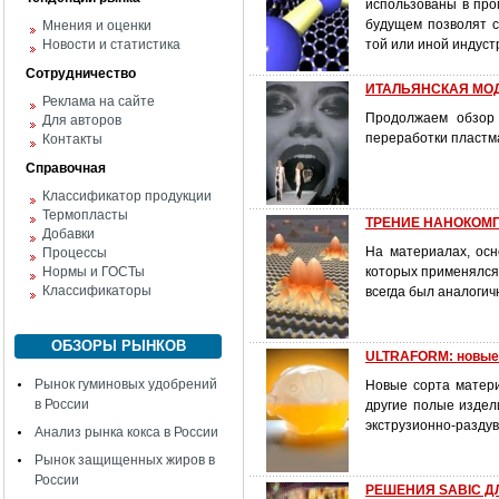
использованы в про
будущем позволят с
Мнения и оценки
Новости и статистика
той или иной индус
Сотрудничество
ИТАЛЬЯНСКАЯ МОДА
Реклама на сайте
Продолжаем обзор 
Для авторов
переработки пластм
Контакты
Справочная
Классификатор продукции
Термопласты
ТРЕНИЕ НАНОКОМПО
Добавки
На материалах, осн
Процессы
Нормы и ГОСТы
которых применялся 
Классификаторы
всегда был аналогич
ОБЗОРЫ РЫНКОВ
ULTRAFORM: новые 
Рынок гуминовых удобрений
Новые сорта матери
в России
другие полые издел
экструзионно-разду
Анализ рынка кокса в России
Рынок защищенных жиров в
России
РЕШЕНИЯ SABIC ДЛ