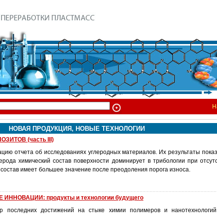
Н
НОВАЯ ПРОДУКЦИЯ, НОВЫЕ ТЕХНОЛОГИИ
ИТОВ (часть III)
цию отчета об исследованиях углеродных материалов. Их результаты показ
лерода химический состав поверхности доминирует в трибологии при отсутс
 состав имеет большее значение после преодоления порога износа.
ННОВАЦИИ: продукты и технологии будущего
р последних достижений на стыке химии полимеров и нанотехнологи