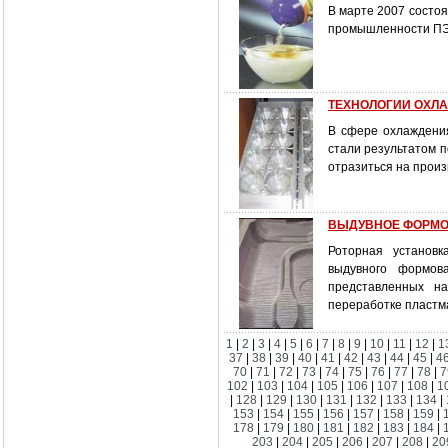
В марте 2007 состоя
промышленности ПЭТ
ТЕХНОЛОГИИ ОХЛ
В сфере охлаждения
стали результатом 
отразиться на прои
ВЫДУВНОЕ ФОРМОВА
Роторная установк
выдувного формов
представленных н
переработке пластма
1
|
2
|
3
|
4
|
5
|
6
|
7
|
8
|
9
|
10
|
11
|
12
|
1
37
|
38
|
39
|
40
|
41
|
42
|
43
|
44
|
45
|
4
70
|
71
|
72
|
73
|
74
|
75
|
76
|
77
|
78
|
7
102
|
103
|
104
|
105
|
106
|
107
|
108
|
1
|
128
|
129
|
130
|
131
|
132
|
133
|
134
|
153
|
154
|
155
|
156
|
157
|
158
|
159
|
178
|
179
|
180
|
181
|
182
|
183
|
184
|
203
|
204
|
205
|
206
|
207
|
208
|
20