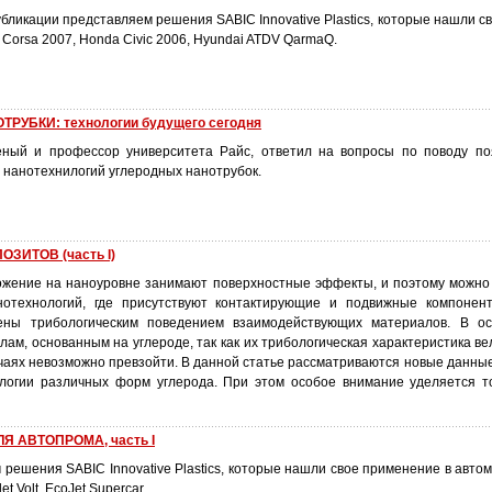
публикации представляем решения SABIC Innovative Plastics, которые нашли 
Corsa 2007, Honda Civic 2006, Hyundai ATDV QarmaQ.
РУБКИ: технологии будущего сегодня
еный и профессор университета Райс, ответил на вопросы по поводу п
 нанотехнилогий углеродных нанотрубок.
ЗИТОВ (часть I)
жение на наноуровне занимают поверхностные эффекты, и поэтому можно
нотехнологий, где присутствуют контактирующие и подвижные компонен
чены трибологическим поведением взаимодействующих материалов. В ос
лам, основанным на углероде, так как их трибологическая характеристика ве
учаях невозможно превзойти. В данной статье рассматриваются новые данны
ологии различных форм углерода. При этом особое внимание уделяется 
Я АВТОПРОМА, часть I
м решения SABIC Innovative Plastics, которые нашли свое применение в авт
t Volt, EcoJet Supercar.