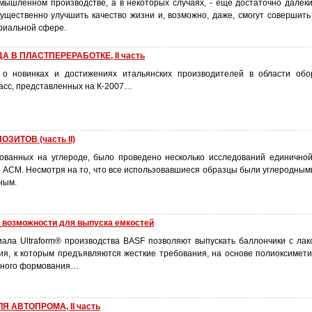
мышленном производстве, а в некоторых случаях, - еще достаточно далеки 
ущественно улучшить качество жизни и, возможно, даже, смогут совершить
триальной сфере.
 В ПЛАСТПЕРЕРАБОТКЕ, II часть
о новинках и достижениях итальянских производителей в области обо
асс, представленных на К-2007…
ЗИТОВ (часть II)
ованных на углероде, было проведено несколько исследований единичной
АСМ. Несмотря на то, что все использовавшиеся образцы были углеродными,
ным.
возможности для выпуска емкостей
ала Ultraform® производства BASF позволяют выпускать баллончики с лак
ия, к которым предъявляются жесткие требования, на основе полиоксимет
вного формования…
Я АВТОПРОМА, II часть