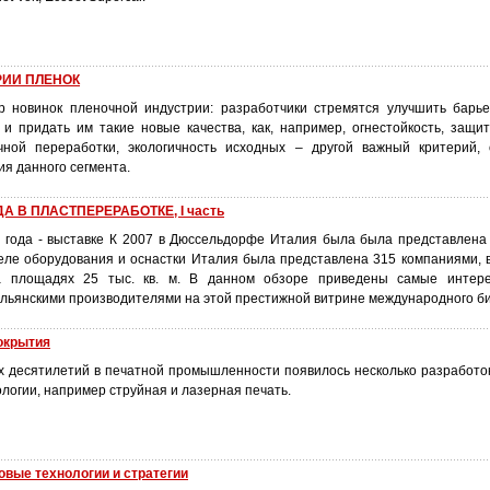
РИИ ПЛЕНОК
р новинок пленочной индустрии: разработчики стремятся улучшить барь
и придать им такие новые качества, как, например, огнестойкость, защит
чной переработки, экологичность исходных – другой важный критерий,
я данного сегмента.
 В ПЛАСТПЕРЕРАБОТКЕ, I часть
 года - выставке К 2007 в Дюссельдорфе Италия была была представлена
еле оборудования и оснастки Италия была представлена 315 компаниями,
 площадях 25 тыс. кв. м. В данном обзоре приведены самые интере
льянскими производителями на этой престижной витрине международного би
окрытия
х десятилетий в печатной промышленности появилось несколько разработо
логии, например струйная и лазерная печать.
вые технологии и стратегии