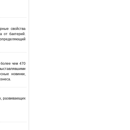
ерные свойства
а от бактерий.
 определяющий
 более чем 470
 выставлявшими
сные новинки,
знеса.
к, развивающих