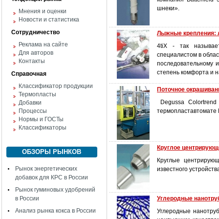
шнеки».
Мнения и оценки
Новости и статистика
Сотрудничество
Лыжные крепления: л
Реклама на сайте
4tiX - так называе
Для авторов
специалистом в облас
Контакты
последовательному и
степень комфорта и 
Справочная
Классификатор продукции
Поточное окрашиван
Термопласты
Degussa Colortrend
Добавки
Процессы
термопластавтомате B
Нормы и ГОСТы
Классификаторы
Круглое центрирующ
ОБЗОРЫ РЫНКОВ
Круглые центрирующ
Рынок энергетических
известного устройства
добавок для КРС в России
Рынок гуминовых удобрений
в России
Углеродные нанотру
Анализ рынка кокса в России
Углеродные нанотруб