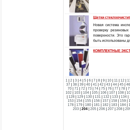
Щетки стеклоочисти
Новая система инсп
проверку резиновых
поверхности. Это га
быть использованы д
КОМПЛЕКТНЫЕ ЭКС
1
|
2
|
3
|
4
|
5
|
6
|
7
|
8
|
9
|
10
|
11
|
12
|
1
37
|
38
|
39
|
40
|
41
|
42
|
43
|
44
|
45
|
4
70
|
71
|
72
|
73
|
74
|
75
|
76
|
77
|
78
|
7
102
|
103
|
104
|
105
|
106
|
107
|
108
|
1
|
128
|
129
|
130
|
131
|
132
|
133
|
134
|
153
|
154
|
155
|
156
|
157
|
158
|
159
|
178
|
179
|
180
|
181
|
182
|
183
|
184
|
203
|
204
|
205
|
206
|
207
|
208
|
20