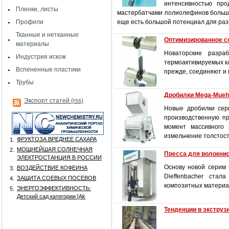
интенсивностью про
Пленки, листы
мастербатчами полиолефинов больше
Профили
еще есть большой потенциал для раз
Тканные и нетканные
Оптимизированное с
материалы
Новаторские разраб
Индустрия искож
термоактивируемых к
Вспененные пластики
прежде, соединяют и 
Трубы
Дробилки Mega-Mueh
Экспорт статей (rss)
Новые дробилки сер
производственную пр
момент массивного 
измельчение толстост
ФРУКТОЗА ВРЕДНЕЕ САХАРА
1.
МОЩНЕЙШАЯ СОЛНЕЧНАЯ
2.
Прecca для волокни
ЭЛЕКТРОСТАНЦИЯ В РОССИИ
Основу новой серим
ВОЗДЕЙСТВИЕ КОФЕИНА
3.
Dieffenbacher стал
ЗАЩИТА СОЕВЫХ ПОСЕВОВ
4.
композитных материа
ЭНЕРГОЭФФЕКТИВНОСТЬ:
5.
Детский сад категории [Аk
Тенденции в экструз