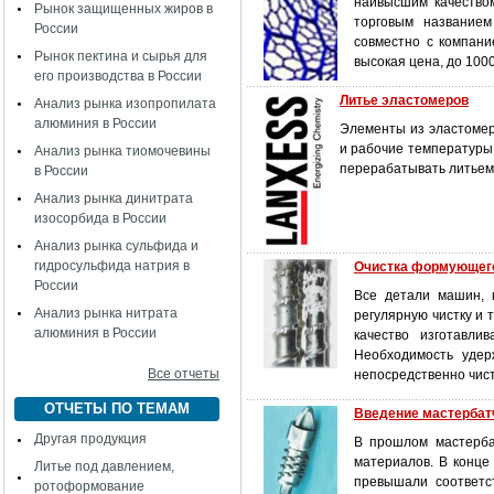
наивысшим качество
Рынок защищенных жиров в
торговым названием
России
совместно с компани
Рынок пектина и сырья для
высокая цена, до 100
его производства в России
Литье эластомеров
Анализ рынка изопропилата
алюминия в России
Элементы из эластомер
и рабочие температуры,
Анализ рынка тиомочевины
перерабатывать литьем
в России
Анализ рынка динитрата
изосорбида в России
Анализ рынка сульфида и
гидросульфида натрия в
Очистка формующег
России
Все детали машин, 
Анализ рынка нитрата
регулярную чистку и 
алюминия в России
качество изготавли
Необходимость удер
Все отчеты
непосредственно чист
ОТЧЕТЫ ПО ТЕМАМ
Введение мастербатч
Другая продукция
В прошлом мастерба
материалов. В конце
Литье под давлением,
превышали соответс
ротоформование