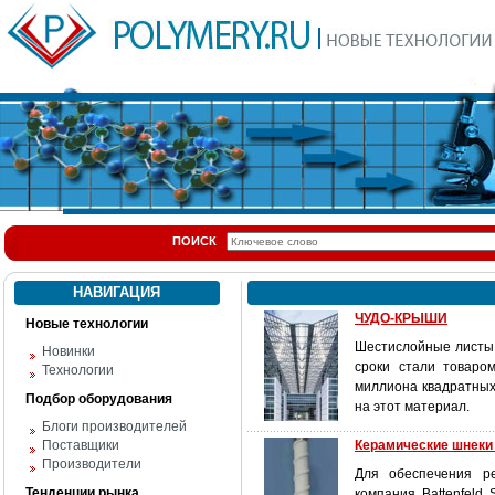
ПОИСК
НАВИГАЦИЯ
ЧУДО-КРЫШИ
Новые технологии
Шестислойные листы 
Новинки
сроки стали товаро
Технологии
миллиона квадратных
Подбор оборудования
на этот материал.
Блоги производителей
Поставщики
Керамические шнеки 
Производители
Для обеспечения р
Тенденции рынка
компания Battenfeld