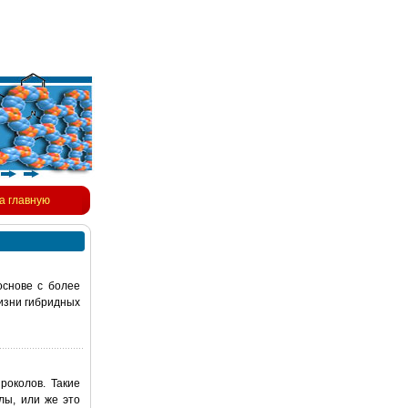
а главную
основе с более
изни гибридных
роколов. Такие
лы, или же это