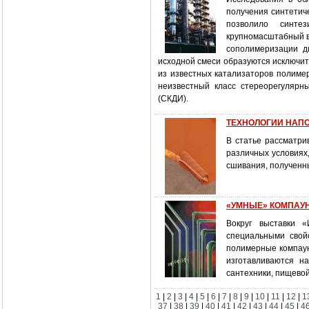
получения синтетиче
позволило синте
крупномасштабный в
сополимеризации д
исходной смеси образуются исключи
из известных катализаторов полиме
неизвестный класс стереорегулярны
(СКДИ).
ТЕХНОЛОГИИ НАПОЛ
В статье рассматри
различных условиях
сшивания, полученн
«УМНЫЕ» КОМПАУНД
Вокруг выставки 
специальными свой
полимерные компаун
изготавливаются н
сантехники, пищево
1
|
2
|
3
|
4
|
5
|
6
|
7
|
8
|
9
|
10
|
11
|
12
|
1
37
|
38
|
39
|
40
|
41
|
42
|
43
|
44
|
45
|
4