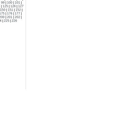
|
99
|
100
|
101
|
4
|
125
|
126
|
127
150
|
151
|
152
|
175
|
176
|
177
|
200
|
201
|
202
|
4
|
225
|
226