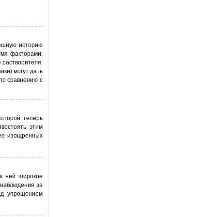
пешную историю
умя факторами:
е растворителя.
ики) могут дать
по сравнению с
которой теперь
ивостоять этим
лее изощренных
 к ней широкое
 наблюдения за
ад упрощением