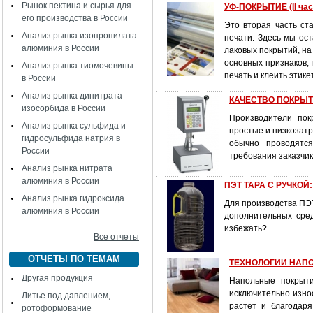
Рынок пектина и сырья для
УФ-ПОКРЫТИЕ (II час
его производства в России
Это вторая часть ст
Анализ рынка изопропилата
печати. Здесь мы ос
алюминия в России
лаковых покрытий, н
основных признаков,
Анализ рынка тиомочевины
печать и клеить этикет
в России
Анализ рынка динитрата
КАЧЕСТВО ПОКРЫТИ
изосорбида в России
Производители пок
Анализ рынка сульфида и
простые и низкозатр
гидросульфида натрия в
обычно проводятся
России
требования заказчик
Анализ рынка нитрата
алюминия в России
ПЭТ ТАРА С РУЧКОЙ:
Анализ рынка гидроксида
Для производства ПЭ
алюминия в России
дополнительных сред
избежать?
Все отчеты
ОТЧЕТЫ ПО ТЕМАМ
ТЕХНОЛОГИИ НАПОЛ
Другая продукция
Напольные покрыти
исключительно изно
Литье под давлением,
растет и благодар
ротоформование