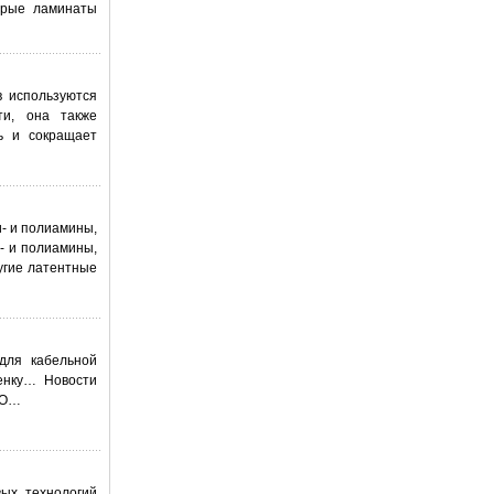
орые ламинаты
в используются
ти, она также
ь и сокращает
- и полиамины,
- и полиамины,
угие латентные
для кабельной
енку… Новости
CO…
вых технологий