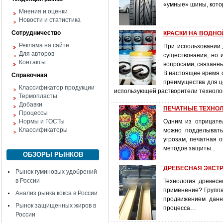
«умные» шины, кото
Мнения и оценки
Новости и статистика
Сотрудничество
КРАСКИ НА ВОДНОЙ 
Реклама на сайте
При использовании 
Для авторов
существования, но 
Контакты
вопросами, связанны
В настоящее время с
Справочная
преимущества для ц
Классификатор продукции
использующей растворители технолог
Термопласты
Добавки
ПЕЧАТНЫЕ ТЕХНОЛОГ
Процессы
Нормы и ГОСТы
Одним из отрицате
Классификаторы
можно подделывать
угрозам, печатная 
методов защиты...
ОБЗОРЫ РЫНКОВ
ДРЕВЕСНАЯ ЭКСТРУ
Рынок гуминовых удобрений
в России
Технология древесн
применение? Группа
Анализ рынка кокса в России
продвижением данн
Рынок защищенных жиров в
процесса…
России