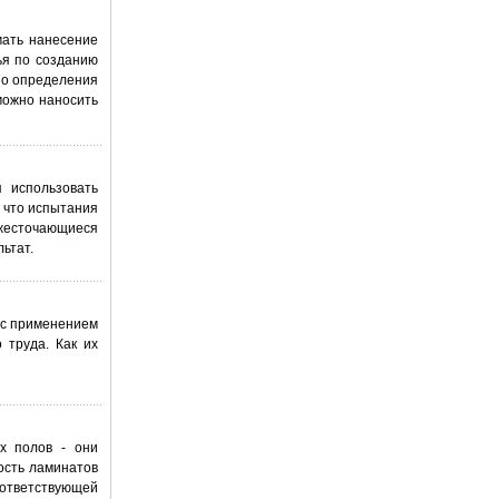
мать нанесение
ья по созданию
но определения
можно наносить
 использовать
, что испытания
жесточающиеся
ьтат.
 с применением
 труда. Как их
х полов - они
ость ламинатов
оответствующей