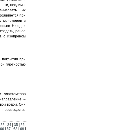
ности, неодима,
анизовать их
роявляется при
х мономеров в
еньев. Ни одни
создать, ранее
на с изопреном
о покрытия при
ной плотностью
х эластомеров
 направление –
вой водой. Они
в производстве
|
33
|
34
|
35
|
36
|
66
|
67
|
68
|
69
|