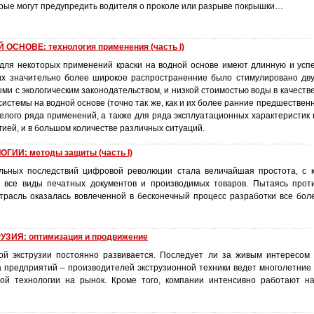
рые могут предупредить водителя о проколе или разрыве покрышки…
ОСНОВЕ: технология применения (часть I)
для некоторых применений краски на водной основе имеют длинную и ус
их значительно более широкое распространенние было стимулировано дв
ми с экологическим законодательством, и низкой стоимостью воды в качеств
истемы на водной основе (точно так же, как и их более ранние предшественн
елого ряда применений, а также для ряда эксплуатационных характеристик 
ией, и в большом количестве различных ситуаций.
ИИ: методы защиты (часть I)
льных последствий цифровой революции стала величайшая простота, с 
 все виды печатных документов и производимых товаров. Пытаясь прот
отрасль оказалась вовлеченной в бесконечный процесс разработки все бо
ЗИЯ: оптимизация и продвижение
ой экструзии постоянно развивается. Последует ли за живым интересом
 предприятий – производителей экструзионной техники ведет многолетние
ой технологии на рынок. Кроме того, компании интенсивно работают н