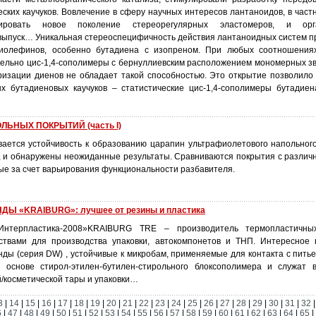
ских каучуков. Вовлечение в сферу научных интересов лантаноидов, в част
зировать новое поколение стереорегулярных эластомеров, и орг
ыпуск… Уникальная стереоспецифичность действия лантаноидных систем п
иолефинов, особенно бутадиена с изопреном. При любых соотношения
тельно цис-1,4-сополимеры с бернуллиевским расположением мономерных зв
ризации диенов не обладает такой способностью. Это открытие позволило 
х бутадиеновых каучуков – статистические цис-1,4-сополимеры бутадие
ЬНЫХ ПОКРЫТИЙ (часть I)
вается устойчивость к образованию царапин ультрафиолетового напольног
, и обнаружены неожиданные результаты. Сравниваются покрытия с различ
ые за счет варьирования функциональности разбавителя.
Ы «KRAIBURG»: лучшее от резины и пластика
«Интерпластика-2008»KRAIBURG TRE – производитель термопластичны
ствами для производства упаковки, автокомпонетов и ТНП. Интересное
ды (серия DW) , устойчивые к микробам, применяемые для контакта с питье
а основе стирол-этилен-бутилен-стирольного блоксополимера и служат 
й/косметической тары и упаковки…
3
|
14
|
15
|
16
|
17
|
18
|
19
|
20
|
21
|
22
|
23
|
24
|
25
|
26
|
27
|
28
|
29
|
30
|
31
|
32
6
|
47
|
48
|
49
|
50
|
51
|
52
|
53
|
54
|
55
|
56
|
57
|
58
|
59
|
60
|
61
|
62
|
63
|
64
|
65
|