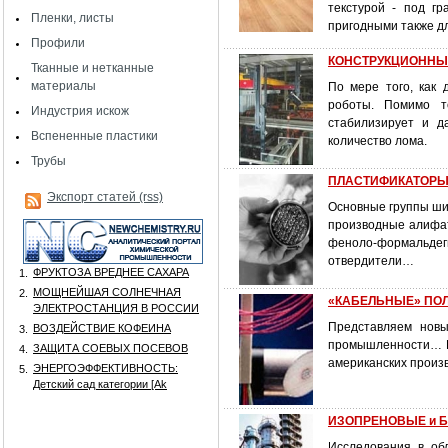
текстурой - под г
Пленки, листы
пригодными также дл
Профили
КОНСТРУКЦИОННЫЕ 
Тканные и нетканные
материалы
По мере того, как
роботы. Помимо т
Индустрия искож
стабилизирует и д
Вспененные пластики
количество лома.
Трубы
ПЛАСТИФИКАТОРЫ
Экспорт статей (rss)
Основные группы ши
производные алифат
феноло-формальдеги
отвердители…
ФРУКТОЗА ВРЕДНЕЕ САХАРА
1.
МОЩНЕЙШАЯ СОЛНЕЧНАЯ
2.
«КАБЕЛЬНЫЕ» ПОЛИ
ЭЛЕКТРОСТАНЦИЯ В РОССИИ
Представляем новы
ВОЗДЕЙСТВИЕ КОФЕИНА
3.
промышленности… К
ЗАЩИТА СОЕВЫХ ПОСЕВОВ
4.
американских прои
ЭНЕРГОЭФФЕКТИВНОСТЬ:
5.
Детский сад категории [Аk
ИЗОПРЕНОВЫЕ и БУ
Исследования в обл