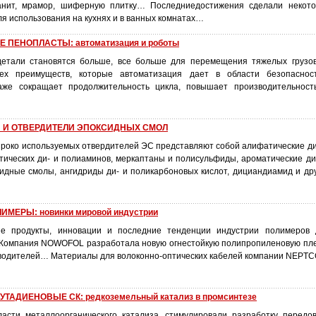
ранит, мрамор, шиферную плитку… Последниедостижения сделали некот
я использования на кухнях и в ванных комнатах…
ПЕНОПЛАСТЫ: автоматизация и роботы
 детали становятся больше, все больше для перемещения тяжелых грузо
ех преимуществ, которые автоматизация дает в области безопаснос
аже сокращает продолжительность цикла, повышает производительност
 И ОТВЕРДИТЕЛИ ЭПОКСИДНЫХ СМОЛ
роко используемых отвердителей ЭС представляют собой алифатические ди
ических ди- и полиаминов, меркаптаны и полисульфиды, ароматические ди
дные смолы, ангидриды ди- и поликарбоновых кислот, дициандиамид и др
МЕРЫ: новинки мировой индустрии
е продукты, инновации и последние тенденции индустрии полимеров 
омпания NOWOFOL разработала новую огнестойкую полипропиленовую пл
зводителей… Материалы для волоконно-оптических кабелей компании NEPT
ТАДИЕНОВЫЕ СК: редкоземельный катализ в промсинтезе
асти металлоорганического катализа, стимулировали разработку передо