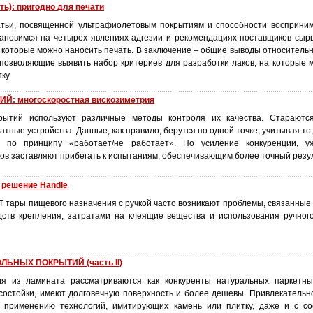
ть): пригодно для печати
атьи, посвященной ультрафиолетовым покрытиям и способности восприни
тановимся на четырех явлениях адгезии и рекомендациях поставщиков сыр
а которые можно наносить печать. В заключение – общие выводы относитель
 позволяющие выявить набор критериев для разработки лаков, на которые 
ку.
Й: многоскоростная вискозиметрия
рытий используют различные методы контроля их качества. Стараются
атные устройства. Данные, как правило, берутся по одной точке, учитывая то
 по принципу «работает/не работает». Но усиление конкуренции, у
ов заставляют прибегать к испытаниям, обеспечивающим более точный резул
 решение Handle
Т тары пищевого назначения с ручкой часто возникают проблемы, связанные
ств крепления, затратами на клеящие вещества и использования ручного
ЬНЫХ ПОКРЫТИЙ (часть II)
я из ламината рассматриваются как конкуренты натуральных паркетны
состойки, имеют долговечную поверхность и более дешевы. Привлекательн
я применению технологий, имитирующих камень или плитку, даже и с с