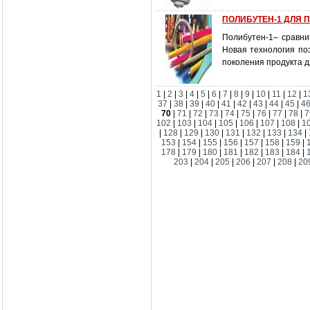
ПОЛИБУТЕН-1 ДЛЯ 
Полибутен-1– сравни
Новая технология поз
поколения продукта д
1
|
2
|
3
|
4
|
5
|
6
|
7
|
8
|
9
|
10
|
11
|
12
|
1
37
|
38
|
39
|
40
|
41
|
42
|
43
|
44
|
45
|
4
70
|
71
|
72
|
73
|
74
|
75
|
76
|
77
|
78
|
7
102
|
103
|
104
|
105
|
106
|
107
|
108
|
1
|
128
|
129
|
130
|
131
|
132
|
133
|
134
|
153
|
154
|
155
|
156
|
157
|
158
|
159
|
178
|
179
|
180
|
181
|
182
|
183
|
184
|
203
|
204
|
205
|
206
|
207
|
208
|
20