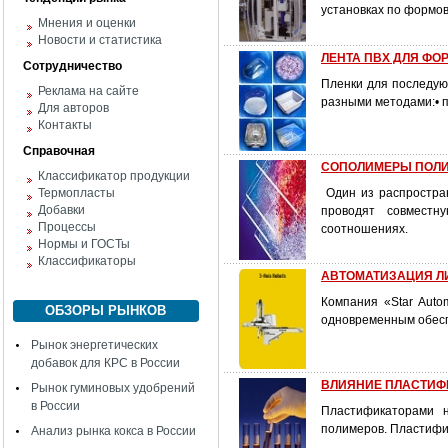
установках по формо
Мнения и оценки
Новости и статистика
ЛЕНТА ПВХ ДЛЯ ФОР
Сотрудничество
Пленки для последую
Реклама на сайте
разными методами:• п
Для авторов
Контакты
Справочная
СОПОЛИМЕРЫ ПОЛ
Классификатор продукции
Термопласты
Один из распростра
Добавки
проводят совместн
Процессы
соотношениях.
Нормы и ГОСТы
Классификаторы
АВТОМАТИЗАЦИЯ ЛИТЬ
Компания «Star Auto
ОБЗОРЫ РЫНКОВ
одновременным обеспе
Рынок энергетических
добавок для КРС в России
ВЛИЯНИЕ ПЛАСТИФ
Рынок гуминовых удобрений
в России
Пластификаторами н
полимеров. Пластифик
Анализ рынка кокса в России