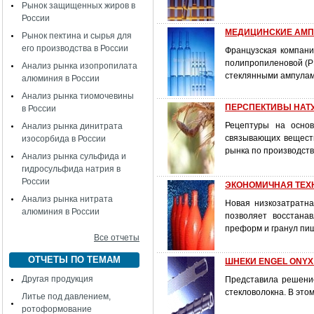
Рынок защищенных жиров в
России
МЕДИЦИНСКИЕ АМП
Рынок пектина и сырья для
его производства в России
Французская компания
полипропиленовой (PP
Анализ рынка изопропилата
стеклянными ампулам
алюминия в России
Анализ рынка тиомочевины
ПЕРСПЕКТИВЫ НАТ
в России
Рецептуры на основ
Анализ рынка динитрата
связывающих вещест
изосорбида в России
рынка по производств
Анализ рынка сульфида и
гидросульфида натрия в
России
ЭКОНОМИЧНАЯ ТЕХ
Анализ рынка нитрата
Новая низкозатратн
алюминия в России
позволяет восстана
преформ и гранул пи
Все отчеты
ОТЧЕТЫ ПО ТЕМАМ
ШНЕКИ ENGEL ONY
Другая продукция
Представила решени
стекловолокна. В это
Литье под давлением,
ротоформование