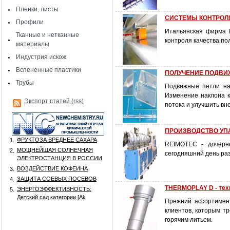
Пленки, листы
СИСТЕМЫ КОНТРОЛЯ
Профили
Итальянская фирма E
Тканные и нетканные
контроля качества по
материалы
Индустрия искож
Вспененные пластики
ПОЛУЧЕНИЕ ПОДВИ
Трубы
Подвижные петли на
Изменение наклона ко
Экспорт статей (rss)
потока и улучшить вн
ПРОИЗВОДСТВО УПАКО
ФРУКТОЗА ВРЕДНЕЕ САХАРА
1.
REIMOTEC - дочерне
МОЩНЕЙШАЯ СОЛНЕЧНАЯ
2.
сегодняшний день раз
ЭЛЕКТРОСТАНЦИЯ В РОССИИ
ВОЗДЕЙСТВИЕ КОФЕИНА
3.
ЗАЩИТА СОЕВЫХ ПОСЕВОВ
4.
THERMOPLAY D - тех
ЭНЕРГОЭФФЕКТИВНОСТЬ:
5.
Детский сад категории [Аk
Прежний ассортимен
клиентов, которым т
горячим литьем.