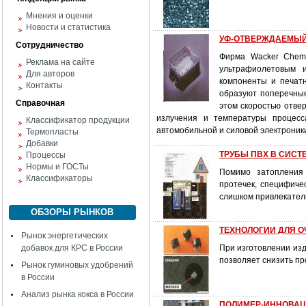
Мнения и оценки
Новости и статистика
УФ-ОТВЕРЖДАЕМЫЙ
Сотрудничество
Фирма Wacker Chemi
Реклама на сайте
ультрафиолетовым и
Для авторов
компоненты и печат
Контакты
образуют поперечные
Справочная
этом скоростью отве
излучения и температуры процесс
Классификатор продукции
автомобильной и силовой электроники
Термопласты
Добавки
ТРУБЫ ПВХ В СИСТ
Процессы
Нормы и ГОСТы
Помимо затопления 
Классификаторы
протечек, специфиче
слишком привлекател
ОБЗОРЫ РЫНКОВ
ТЕХНОЛОГИИ ДЛЯ О
Рынок энергетических
добавок для КРС в России
При изготовлении из
позволяет снизить п
Рынок гуминовых удобрений
в России
Анализ рынка кокса в России
ПОЛИМЕР-ИННОВАЦИИ