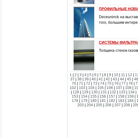
ПРОФИЛЬНЫЕ НОВИНК
Deceuninck на выстав
того, большим интер
СИСТЕМЫ ФИЛЬТРА
Толщина стенок газов
1
|
2
|
3
|
4
|
5
|
6
|
7
|
8
|
9
|
10
|
11
|
12
|
1
37
|
38
|
39
|
40
|
41
|
42
|
43
|
44
|
45
|
4
70
|
71
|
72
|
73
|
74
|
75
|
76
|
77
|
78
|
7
102
|
103
|
104
|
105
|
106
|
107
|
108
|
1
|
128
|
129
|
130
|
131
|
132
|
133
|
134
|
153
|
154
|
155
|
156
|
157
|
158
|
159
|
178
|
179
|
180
|
181
|
182
|
183
|
184
|
203
|
204
|
205
|
206
|
207
|
208
|
20