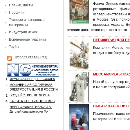
Фирма Gneuss извест
Пленки, листы
ротационные филь
Профили
усовершенствованы и 
в Москве. Эта полно
Тканные и нетканные
процесса модель, б
материалы
течение достаточно короткого срока.
Индустрия искож
Вспененные пластики
ПЕРИФЕРИЯ ДЛЯ ПЕР
Трубы
Компания Moretto, л
входит в пятёрку вед
Экспорт статей (rss)
MECCANOPLASTICA: 
ФРУКТОЗА ВРЕДНЕЕ САХАРА
1.
Новый гранулятор мо
МОЩНЕЙШАЯ СОЛНЕЧНАЯ
2.
и малых предприятий
ЭЛЕКТРОСТАНЦИЯ В РОССИИ
ВОЗДЕЙСТВИЕ КОФЕИНА
3.
ЗАЩИТА СОЕВЫХ ПОСЕВОВ
4.
ВЫБОР НАПОЛНИТЕ
ЭНЕРГОЭФФЕКТИВНОСТЬ:
5.
Детский сад категории [Аk
Применение наполни
материалов с различ