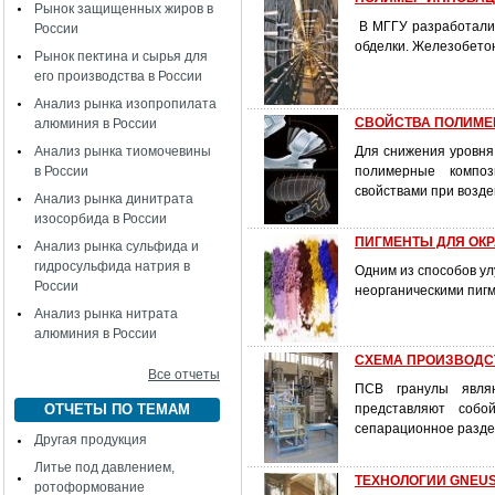
Рынок защищенных жиров в
В МГГУ разработали 
России
обделки. Железобето
Рынок пектина и сырья для
его производства в России
Анализ рынка изопропилата
СВОЙСТВА ПОЛИМЕ
алюминия в России
Анализ рынка тиомочевины
Для снижения уровня
в России
полимерные композ
свойствами при возд
Анализ рынка динитрата
изосорбида в России
ПИГМЕНТЫ ДЛЯ ОКР
Анализ рынка сульфида и
гидросульфида натрия в
Одним из способов у
России
неорганическими пиг
Анализ рынка нитрата
алюминия в России
СХЕМА ПРОИЗВОДС
Все отчеты
ПСВ гранулы являю
ОТЧЕТЫ ПО ТЕМАМ
представляют собо
сепарационное раздел
Другая продукция
Литье под давлением,
ТЕХНОЛОГИИ GNEUS
ротоформование