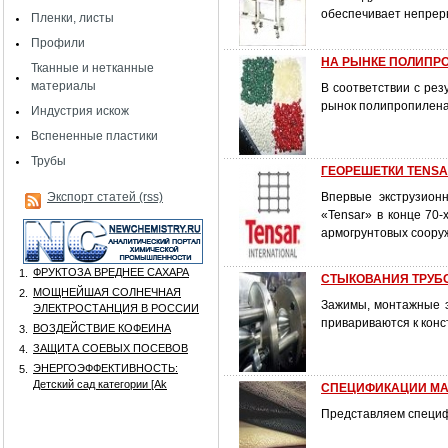
обеспечивает непрер
Пленки, листы
Профили
НА РЫНКЕ ПОЛИПРОП
Тканные и нетканные
материалы
В соответствии с ре
рынок полипропилена 
Индустрия искож
Вспененные пластики
Трубы
ГЕОРЕШЕТКИ TENS
Экспорт статей (rss)
Впервые экструзион
«Tensar» в конце 70
армогрунтовых соору
ФРУКТОЗА ВРЕДНЕЕ САХАРА
1.
СТЫКОВАНИЯ ТРУБ
МОЩНЕЙШАЯ СОЛНЕЧНАЯ
2.
Зажимы, монтажные 
ЭЛЕКТРОСТАНЦИЯ В РОССИИ
привариваются к кон
ВОЗДЕЙСТВИЕ КОФЕИНА
3.
ЗАЩИТА СОЕВЫХ ПОСЕВОВ
4.
ЭНЕРГОЭФФЕКТИВНОСТЬ:
5.
Детский сад категории [Аk
СПЕЦИФИКАЦИИ МА
Представляем специф