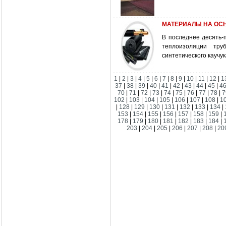
МАТЕРИАЛЫ НА ОС
В последнее десять-
теплоизоляции тру
синтетического каучук
1
|
2
|
3
|
4
|
5
|
6
|
7
|
8
|
9
|
10
|
11
|
12
|
1
37
|
38
|
39
|
40
|
41
|
42
|
43
|
44
|
45
|
4
70
|
71
|
72
|
73
|
74
|
75
|
76
|
77
|
78
|
7
102
|
103
|
104
|
105
|
106
|
107
|
108
|
1
|
128
|
129
|
130
|
131
|
132
|
133
|
134
|
153
|
154
|
155
|
156
|
157
|
158
|
159
|
178
|
179
|
180
|
181
|
182
|
183
|
184
|
203
|
204
|
205
|
206
|
207
|
208
|
20