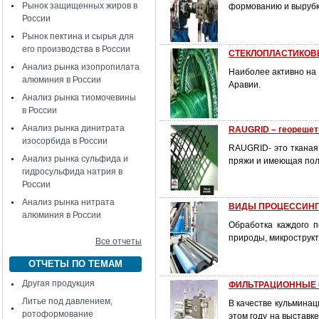
Рынок защищенных жиров в
формованию и вырубке
России
Рынок пектина и сырья для
его производства в России
СТЕКЛОПЛАСТИКОВЫ
Анализ рынка изопропилата
Наиболее активно на 
алюминия в России
Аравии.
Анализ рынка тиомочевины
в России
Анализ рынка динитрата
RAUGRID – георешет
изосорбида в России
RAUGRID- это тканая
Анализ рынка сульфида и
пряжи и имеющая пол
гидросульфида натрия в
России
Анализ рынка нитрата
ВИДЫ ПРОЦЕССИН
алюминия в России
Обработка каждого 
природы, микрострукт
Все отчеты
ОТЧЕТЫ ПО ТЕМАМ
Другая продукция
ФИЛЬТРАЦИОННЫЕ
Литье под давлением,
В качестве кульминац
ротоформование
этом году на выставк