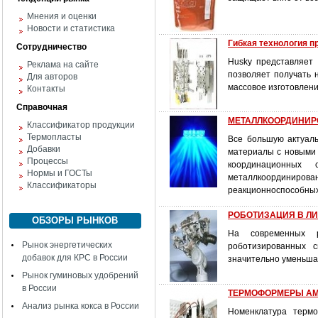
Мнения и оценки
Новости и статистика
Гибкая технология 
Сотрудничество
Husky представляет
Реклама на сайте
позволяет получать 
Для авторов
массовое изготовлени
Контакты
Справочная
МЕТАЛЛКООРДИНИРО
Классификатор продукции
Термопласты
Все большую актуал
Добавки
материалы с новыми 
Процессы
координационных
Нормы и ГОСТы
металлкоординирова
Классификаторы
реакционноспособных
РОБОТИЗАЦИЯ В Л
ОБЗОРЫ РЫНКОВ
На современных р
Рынок энергетических
роботизированных с
добавок для КРС в России
значительно уменьша
Рынок гуминовых удобрений
в России
ТЕРМОФОРМЕРЫ A
Анализ рынка кокса в России
Номенклатура терм