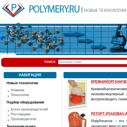
ПОИСК
НАВИГАЦИЯ
КРЕМНИЙОРГАНИЧЕС
Новые технологии
Кремнийорганическ
Новинки
низкомолекулярный 
Технологии
воспроизводить тонк
Подбор оборудования
Блоги производителей
РЕТОРТ-УПАКОВКА 
Поставщики
Производители
PlatyPreserve – эт
защищает вино от воз
Тенденции рынка