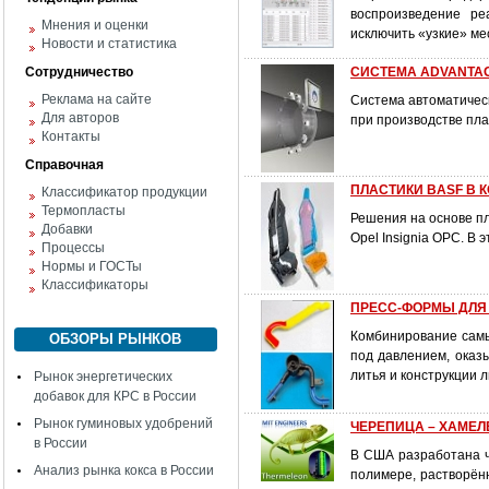
воспроизведение ре
Мнения и оценки
исключить «узкие» ме
Новости и статистика
Сотрудничество
СИСТЕМА ADVANTAG
Реклама на сайте
Система автоматичес
Для авторов
при производстве пла
Контакты
Справочная
ПЛАСТИКИ BASF В К
Классификатор продукции
Термопласты
Решения на основе п
Добавки
Opel Insignia OPC. В 
Процессы
Нормы и ГОСТы
Классификаторы
ПРЕСС-ФОРМЫ ДЛЯ Л
Комбинирование самы
ОБЗОРЫ РЫНКОВ
под давлением, оказ
литья и конструкции 
Рынок энергетических
добавок для КРС в России
Рынок гуминовых удобрений
ЧЕРЕПИЦА – ХАМЕЛ
в России
В США разработана ч
Анализ рынка кокса в России
полимере, растворён