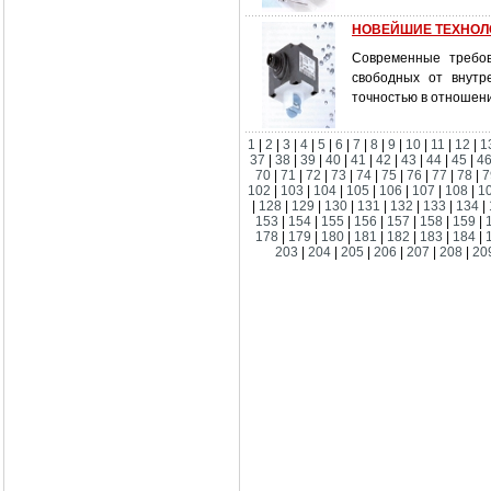
НОВЕЙШИЕ ТЕХНОЛ
Современные требо
свободных от внутр
точностью в отношен
1
|
2
|
3
|
4
|
5
|
6
|
7
|
8
|
9
|
10
|
11
|
12
|
1
37
|
38
|
39
|
40
|
41
|
42
|
43
|
44
|
45
|
4
70
|
71
|
72
|
73
|
74
|
75
|
76
|
77
|
78
|
7
102
|
103
|
104
|
105
|
106
|
107
|
108
|
1
|
128
|
129
|
130
|
131
|
132
|
133
|
134
|
153
|
154
|
155
|
156
|
157
|
158
|
159
|
178
|
179
|
180
|
181
|
182
|
183
|
184
|
203
|
204
|
205
|
206
|
207
|
208
|
20