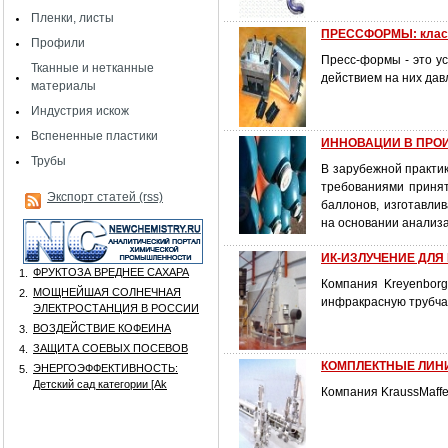
Пленки, листы
ПРЕССФОРМЫ: клас
Профили
Пресс-формы - это у
Тканные и нетканные
действием на них да
материалы
Индустрия искож
Вспененные пластики
ИННОВАЦИИ В ПРО
Трубы
В зарубежной практик
требованиями принят
Экспорт статей (rss)
баллонов, изготавли
на основании анализа
ИК-ИЗЛУЧЕНИЕ ДЛЯ
ФРУКТОЗА ВРЕДНЕЕ САХАРА
1.
Компания Kreyenborg
МОЩНЕЙШАЯ СОЛНЕЧНАЯ
2.
инфракрасную трубча
ЭЛЕКТРОСТАНЦИЯ В РОССИИ
ВОЗДЕЙСТВИЕ КОФЕИНА
3.
ЗАЩИТА СОЕВЫХ ПОСЕВОВ
4.
КОМПЛЕКТНЫЕ ЛИНИ
ЭНЕРГОЭФФЕКТИВНОСТЬ:
5.
Детский сад категории [Аk
Компания KraussMaffei