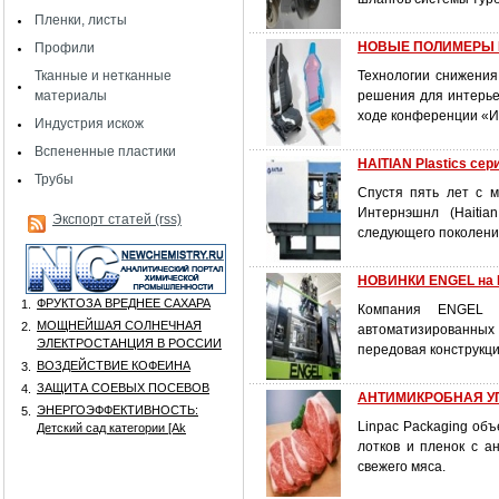
Пленки, листы
НОВЫЕ ПОЛИМЕРЫ 
Профили
Тканные и нетканные
Технологии снижения
материалы
решения для интерьер
ходе конференции «
Индустрия искож
Вспененные пластики
HAITIAN Plastics с
Трубы
Спустя пять лет с
Интернэшнл (Haitia
Экспорт статей (rss)
следующего поколени
НОВИНКИ ENGEL на 
ФРУКТОЗА ВРЕДНЕЕ САХАРА
1.
Компания ENGEL A
МОЩНЕЙШАЯ СОЛНЕЧНАЯ
2.
автоматизированных
ЭЛЕКТРОСТАНЦИЯ В РОССИИ
передовая конструкц
ВОЗДЕЙСТВИЕ КОФЕИНА
3.
ЗАЩИТА СОЕВЫХ ПОСЕВОВ
4.
АНТИМИКРОБНАЯ У
ЭНЕРГОЭФФЕКТИВНОСТЬ:
5.
Linpac Packaging об
Детский сад категории [Аk
лотков и пленок с а
свежего мяса.