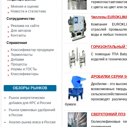
термопластавтомат
Мнения и оценки
с цвета на цвет или 
Новости и статистика
Чиллеры EUROKLIM
Сотрудничество
Компания EUROKLI
Реклама на сайте
отраслей промышлен
Для авторов
воды и любых техноло
Контакты
Справочная
ГОРИЗОНТАЛЬНЫЙ Т
Классификатор продукции
С помощью ТПА Baby
Термопласты
изделий и техническо
Добавки
Процессы
Нормы и ГОСТы
Классификаторы
ДРОБИЛКИ СЕРИИ S
Дробилки - это высо
ОБЗОРЫ РЫНКОВ
всевозможных тверды
сельскохозяйственн
Рынок энергетических
производят различн
добавок для КРС в России
бумаги.
Рынок гуминовых удобрений
СВЕРХТОНКИЙ ППЭ
в России
Gолиолефиновые пе
Анализ рынка кокса в России
применения.