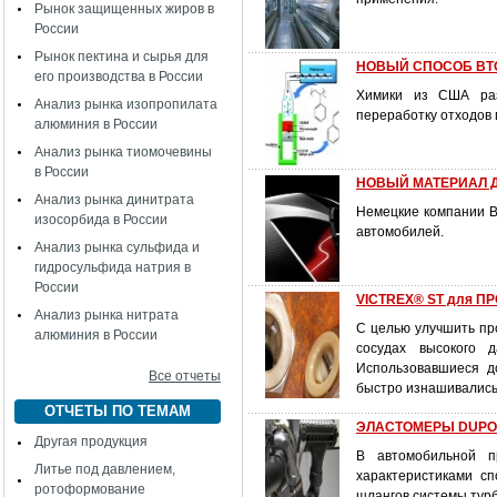
Рынок защищенных жиров в
России
Рынок пектина и сырья для
НОВЫЙ СПОСОБ ВТ
его производства в России
Химики из США раз
Анализ рынка изопропилата
переработку отходов 
алюминия в России
Анализ рынка тиомочевины
в России
НОВЫЙ МАТЕРИАЛ 
Анализ рынка динитрата
Немецкие компании B
изосорбида в России
автомобилей.
Анализ рынка сульфида и
гидросульфида натрия в
России
VICTREX® ST для 
Анализ рынка нитрата
С целью улучшить про
алюминия в России
сосудах высокого 
Использовавшиеся д
Все отчеты
быстро изнашивались,
ОТЧЕТЫ ПО ТЕМАМ
ЭЛАСТОМЕРЫ DUPON
Другая продукция
В автомобильной п
Литье под давлением,
характеристиками с
ротоформование
шлангов системы турб