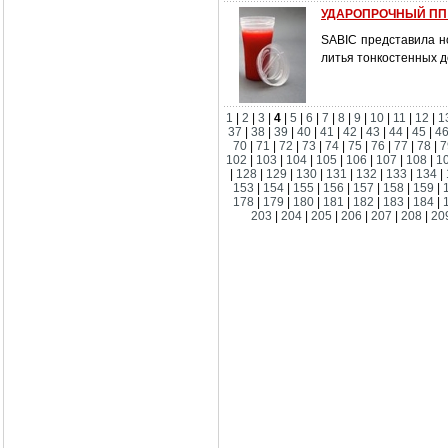
УДАРОПРОЧНЫЙ ПП
SABIC представила н
литья тонкостенных 
1
|
2
|
3
|
4
|
5
|
6
|
7
|
8
|
9
|
10
|
11
|
12
|
1
37
|
38
|
39
|
40
|
41
|
42
|
43
|
44
|
45
|
4
70
|
71
|
72
|
73
|
74
|
75
|
76
|
77
|
78
|
7
102
|
103
|
104
|
105
|
106
|
107
|
108
|
1
|
128
|
129
|
130
|
131
|
132
|
133
|
134
|
153
|
154
|
155
|
156
|
157
|
158
|
159
|
178
|
179
|
180
|
181
|
182
|
183
|
184
|
203
|
204
|
205
|
206
|
207
|
208
|
20