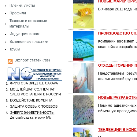
НОВЫЕ МАРКИ GPPS
Пленки, листы
В январе 2011 года 
Профили
Тканные и нетканные
материалы
ПРОИЗВОДСТВО СПАН
Индустрия искож
Компании Idrosistem
Вспененные пластики
спанлейс и разработк
Трубы
Экспорт статей (rss)
ОТХОДЫ ГОРЕНИЯ 
Представляем резул
аналитической группо
ФРУКТОЗА ВРЕДНЕЕ САХАРА
1.
МОЩНЕЙШАЯ СОЛНЕЧНАЯ
2.
ЭЛЕКТРОСТАНЦИЯ В РОССИИ
НОВЫЕ РАЗРАБОТКИ
ВОЗДЕЙСТВИЕ КОФЕИНА
3.
Помимо адгезионных
ЗАЩИТА СОЕВЫХ ПОСЕВОВ
4.
объемную проводимос
ЭНЕРГОЭФФЕКТИВНОСТЬ:
5.
Детский сад категории [Аk
ТЕНДЕНЦИИ В КОНС