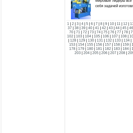
Мировые лидеры все 
себя задачей изготов
1
|
2
|
3
|
4
|
5
|
6
|
7
|
8
|
9
|
10
|
11
|
12
|
1
37
|
38
|
39
|
40
|
41
|
42
|
43
|
44
|
45
|
4
70
|
71
|
72
|
73
|
74
|
75
|
76
|
77
|
78
|
7
102
|
103
|
104
|
105
|
106
|
107
|
108
|
1
|
128
|
129
|
130
|
131
|
132
|
133
|
134
|
153
|
154
|
155
|
156
|
157
|
158
|
159
|
178
|
179
|
180
|
181
|
182
|
183
|
184
|
203
|
204
|
205
|
206
|
207
|
208
|
20