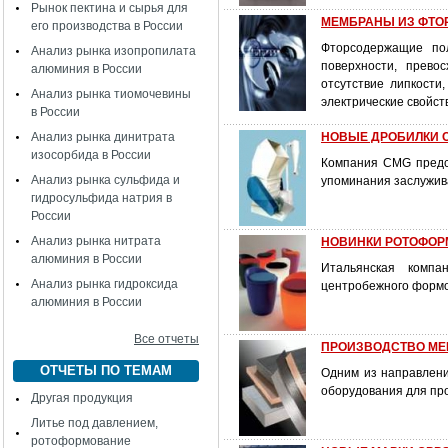
Рынок пектина и сырья для
МЕМБРАНЫ ИЗ ФТО
его производства в России
Фторсодержащие пол
Анализ рынка изопропилата
поверхности, прево
алюминия в России
отсутствие липкости
Анализ рынка тиомочевины
электрические свойст
в России
Анализ рынка динитрата
НОВЫЕ ДРОБИЛКИ 
изосорбида в России
Компания CMG предст
Анализ рынка сульфида и
упоминания заслужив
гидросульфида натрия в
России
Анализ рынка нитрата
НОВИНКИ РОТОФО
алюминия в России
Итальянская компа
Анализ рынка гидроксида
центробежного формо
алюминия в России
Все отчеты
ПРОИЗВОДСТВО МЕБЕЛ
ОТЧЕТЫ ПО ТЕМАМ
Одним из направлений
оборудования для про
Другая продукция
Литье под давлением,
ротоформование