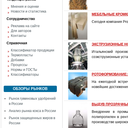
Мнения и оценки
Новости и статистика
МЕБЕЛЬНЫЕ КРОМК
Сотрудничество
Сегодня компания Pro
Реклама на сайте
Для авторов
Контакты
Справочная
ЭКСТРУЗИОННЫЕ НО
Классификатор продукции
Итальянский произв
Термопласты
соэкструзионные уста
Добавки
Процессы
Нормы и ГОСТы
РОТОФОРМОВАНИЕ: м
Классификаторы
На ежегодной встре
новейшие достижения 
ОБЗОРЫ РЫНКОВ
Рынок гуминовых удобрений
в России
ВЫДУВ ПРОЗРАЧНЫ
Анализ рынка кокса в России
Внедрение в промы
полипропилен в рент
Рынок защищенных жиров в
производстве широко
России