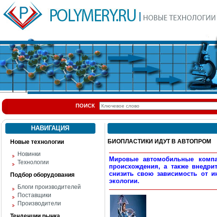
ПОИСК
НАВИГАЦИЯ
БИОПЛАСТИКИ ИДУТ В АВТОПРОМ
Новые технологии
Новинки
Мировые автомобильные компан
Технологии
происхождения, а также внедри
снизить свою зависимость от 
Подбор оборудования
экологии.
Блоги производителей
Поставщики
Производители
Тенденции рынка