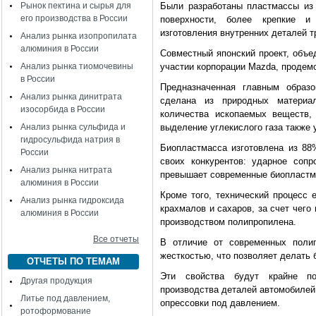
Рынок пектина и сырья для
Были разработаны пластмассы из
его производства в России
поверхности, более крепкие и
изготовления внутренних деталей т
Анализ рынка изопропилата
алюминия в России
Совместный японский проект, объе
Анализ рынка тиомочевины
участии корпорации Mazda, продемо
в России
Предназначенная главным образо
Анализ рынка динитрата
сделана из природных материал
изосорбида в России
количества ископаемых веществ,
Анализ рынка сульфида и
выделение углекислого газа также
гидросульфида натрия в
Биопластмасса изготовлена из 88
России
своих конкурентов: ударное соп
Анализ рынка нитрата
превышает современные биопластм
алюминия в России
Кроме того, технический процесс 
Анализ рынка гидроксида
крахмалов и сахаров, за счет чего
алюминия в России
производством полипропилена.
Все отчеты
В отличие от современных полип
жесткостью, что позволяет делать 
ОТЧЕТЫ ПО ТЕМАМ
Эти свойства будут крайне по
Другая продукция
производства деталей автомобилей,
Литье под давлением,
опрессовки под давлением.
ротоформование