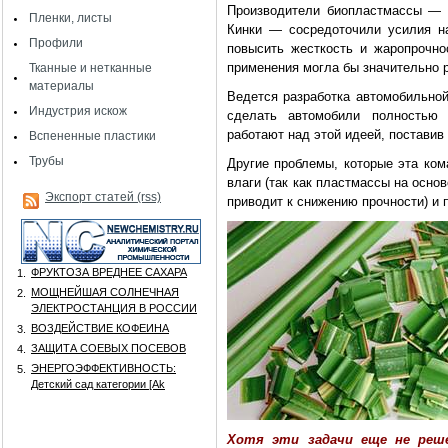
Производители биопластмассы — N
Пленки, листы
Кинки — сосредоточили усилия на
Профили
повысить жесткость и жаропрочно
применения могла бы значительно 
Тканные и нетканные
материалы
Ведется разработка автомобильно
Индустрия искож
сделать автомобили полностью 
работают над этой идеей, поставив
Вспененные пластики
Трубы
Другие проблемы, которые эта ко
влаги (так как пластмассы на осно
Экспорт статей (rss)
приводит к снижению прочности) и 
ФРУКТОЗА ВРЕДНЕЕ САХАРА
1.
МОЩНЕЙШАЯ СОЛНЕЧНАЯ
2.
ЭЛЕКТРОСТАНЦИЯ В РОССИИ
ВОЗДЕЙСТВИЕ КОФЕИНА
3.
ЗАЩИТА СОЕВЫХ ПОСЕВОВ
4.
ЭНЕРГОЭФФЕКТИВНОСТЬ:
5.
Детский сад категории [Аk
Хотя эти задачи еще не реш