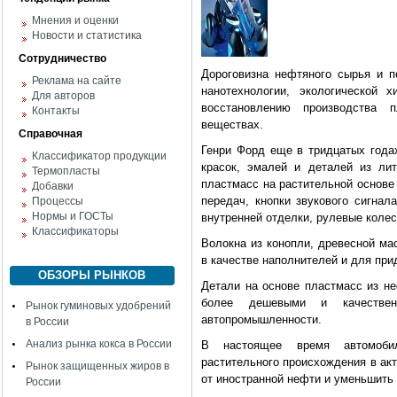
Мнения и оценки
Новости и статистика
Сотрудничество
Дороговизна нефтяного сырья и п
Реклама на сайте
нанотехнологии, экологической
Для авторов
восстановлению производства 
Контакты
веществах.
Справочная
Генри Форд еще в тридцатых года
Классификатор продукции
красок, эмалей и деталей из ли
Термопласты
пластмасс на растительной основе
Добавки
передач, кнопки звукового сигнал
Процессы
Нормы и ГОСТы
внутренней отделки, рулевые колес
Классификаторы
Волокна из конопли, древесной ма
в качестве наполнителей и для при
ОБЗОРЫ РЫНКОВ
Детали на основе пластмасс из не
более дешевыми и качествен
Рынок гуминовых удобрений
автопромышленности.
в России
Анализ рынка кокса в России
В настоящее время автомоби
растительного происхождения в ак
Рынок защищенных жиров в
от иностранной нефти и уменьшить
России