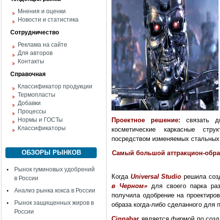
Мнения и оценки
Новости и статистика
Сотрудничество
Реклама на сайте
Для авторов
Контакты
Справочная
Классификатор продукции
Термопласты
Добавки
Процессы
Нормы и ГОСТы
Проектное решение:
связать дв
Классификаторы
косметические каркасные стру
посредством изменяемых стальных 
ОБЗОРЫ РЫНКОВ
Самый большой аттракцион-образ
Рынок гуминовых удобрений
Когда
Universal Studio
решила созд
в России
в Черном»
для своего парка ра
Анализ рынка кокса в России
получила одобрение на проектиров
Рынок защищенных жиров в
образа когда-либо сделанного для 
России
Cinnabar
является фирмой по созд