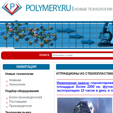
ПОИСК
НАВИГАЦИЯ
АТТРАКЦИОНЫ ИЗ СТЕКЛОПЛАСТИК
Новые технологии
Новинки
Инженерная задача:
спроектирова
Технологии
площадью более 2200 кв. футов
эксплуатацию 12 часов в день в т
Подбор оборудования
Блоги производителей
Поставщики
Производители
Тенденции рынка