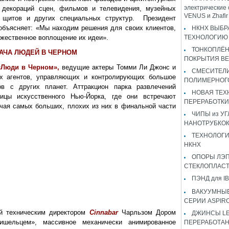
электрические 
, декораций сцен, фильмов и телевидения, музейных
VENUS и Zhaf
 щитов и других специальных структур. Президент
 объясняет: «Мы находим решения для своих клиентов,
НКНХ ВЫБР
ожественное воплощение их идеи».
ТЕХНОЛОГИЮ 
ТОНКОПЛЁ
АЧА ЛЮДЕЙ В ЧЕРНОМ
ПОКРЫТИЯ B
«Люди в Черном»,
ведущие актеры Томми Ли Джонс и
СМЕСИТЕЛИ
х агентов, управляющих и контролирующих большое
ПОЛИМЕРНОГ
ов с других планет. Аттракцион парка развлечений
НОВАЯ ТЕХ
ицы искусственного Нью-Йорка, где они встречают
ПЕРЕРАБОТКИ
ая самых больших, плохих из них в финальной части
ЧИПЫ из У
НАНОТРУБКО
ТЕХНОЛОГИ
НКНХ
ОПОРЫ ЛЭП
СТЕКЛОПЛАС
ПЭНД для IB
ВАКУУМНЫЕ
СЕРИИ ASPIR
й техническим директором
Cinnabar
Чарльзом Дором
ДЖИНСЫ LEV
ришельцем», массивное механически анимированное
ПЕРЕРАБОТА