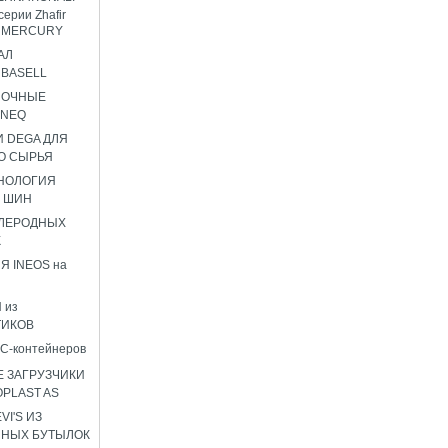
серии Zhafir
ir MERCURY
АЛ
BASELL
НОЧНЫЕ
ENEQ
 DEGA ДЛЯ
О СЫРЬЯ
НОЛОГИЯ
 ШИН
ГЛЕРОДНЫХ
К
Я INEOS на
 из
ТИКОВ
C-контейнеров
 ЗАГРУЗЧИКИ
OPLAST AS
I'S ИЗ
ННЫХ БУТЫЛОК