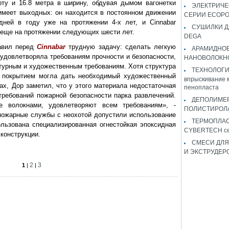
оту и 16.8 метра в ширину, обдувая дымом вагонетки
ЭЛЕКТРИЧЕ
имеет выходных: он находится в постоянном движении
СЕРИИ ECOP
дней в году уже на протяжении 4-х лет, и Cinnabar
СУШИЛКИ Д
ь еще на протяжении следующих шести лет.
DEGA
авил перед
Cinnabar
трудную задачу: сделать легкую
АРАМИДНО
 удовлетворяла требованиям прочности и безопасности,
НАНОВОЛОКН
ктурным и художественным требованиям. Хотя структура
ТЕХНОЛОГИЯ 
м покрытием могла дать необходимый художественный
впрыскивание 
ах, Дор заметил, что у этого материала недостаточная
пенопласта
требований пожарной безопасности парка развлечений.
ДЕПОЛИМЕ
е волокнами, удовлетворяют всем требованиям», -
ПОЛИСТИРОЛ
о пожарные службы с неохотой допустили использование
ТЕРМОПЛА
льзована специализированная огнестойкая эпоксидная
CYBERTECH с
конструкции.
СМЕСИ ДЛЯ
И ЭКСТРУДЕР
2
3
1
|
|