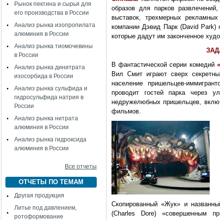
Рынок пектина и сырья для
образов для парков развлечений
его производства в России
выставок, трехмерных рекламных
Анализ рынка изопропилата
компании Дэвид Парк (David Park)
алюминия в России
которые дадут им законченное худ
Анализ рынка тиомочевины
ЗАД
в России
В фантастической серии комедий
Анализ рынка динитрата
Вил Смит играют сверх секретны
изосорбида в России
население пришельцев-иммигрант
Анализ рынка сульфида и
проводит гостей парка через ул
гидросульфида натрия в
недружелюбных пришельцев, включ
России
фильмов.
Анализ рынка нитрата
алюминия в России
Анализ рынка гидроксида
алюминия в России
Все отчеты
ОТЧЕТЫ ПО ТЕМАМ
Другая продукция
Скопированный «Жук» и названны
Литье под давлением,
(Charles Dore) «совершенным п
ротоформование