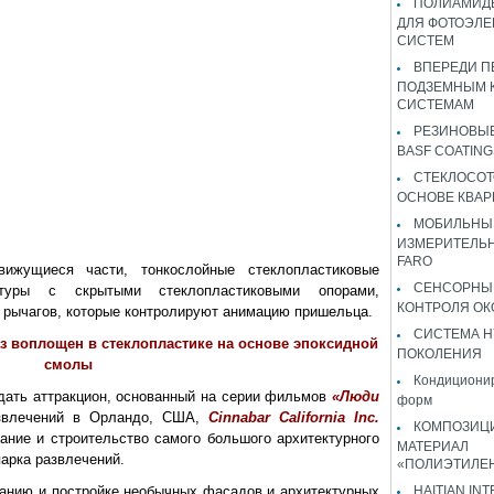
ПОЛИАМИДЫ
ДЛЯ ФОТОЭЛЕ
СИСТЕМ
ВПЕРЕДИ П
ПОДЗЕМНЫМ 
СИСТЕМАМ
РЕЗИНОВЫ
BASF COATING
СТЕКЛОСОТ
ОСНОВЕ КВАР
МОБИЛЬНЫ
ИЗМЕРИТЕЛЬ
FARO
ижущиеся части, тонкослойные стеклопластиковые
СЕНСОРНЫ
ктуры с скрытыми стеклопластиковыми опорами,
КОНТРОЛЯ ОК
рычагов, которые контролируют анимацию пришельца.
СИСТЕМА H
 воплощен в стеклопластике на основе эпоксидной
ПОКОЛЕНИЯ
смолы
Кондиционир
ать аттракцион, основанный на серии фильмов
«Люди
форм
звлечений в Орландо, США,
Cinnabar California Inc.
КОМПОЗИЦ
ание и строительство самого большого архитектурного
МАТЕРИАЛ
парка развлечений.
«ПОЛИЭТИЛЕ
анию и постройке необычных фасадов и архитектурных
HAITIAN IN