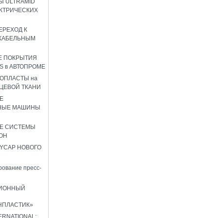
 ULTRAMID
КТРИЧЕСКИХ
ЕРЕХОД К
КАБЕЛЬНЫМ
Е ПОКРЫТИЯ
S в АВТОПРОМЕ
ОПЛАСТЫ на
ЦЕВОЙ ТКАНИ
Е
НЫЕ МАШИНЫ
Е СИСТЕМЫ
ОН
YCAP НОВОГО
ование пресс-
ИОННЫЙ
НПЛАСТИК»
TERNATIONAL: