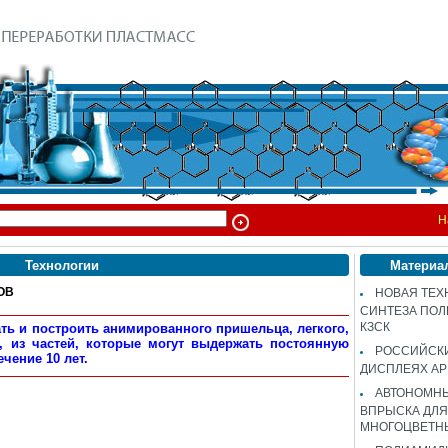
Н
Технологии
Материа
ОВ
НОВАЯ ТЕХ
СИНТЕЗА ПОЛ
КЗСК
ть и построить анимированного пришельца, легкого,
, из частей, которые могут выдержать постоянную
РОССИЙСК
ечение 10 лет.
ДИСПЛЕЯХ AP
АВТОНОМНЫ
ВПРЫСКА ДЛЯ
МНОГОЦВЕТН