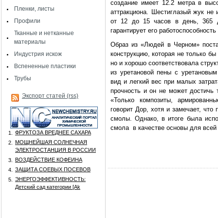
создание имеет 12.2 метра в выс
Пленки, листы
аттракциона. Шестиглазый жук не 
Профили
от 12 до 15 часов в день, 365 
гарантирует его работоспособност
Тканные и нетканные
материалы
Образ из «Людей в Черном» пост
конструкцию, которая не только бы
Индустрия искож
но и хорошо соответствовала стру
Вспененные пластики
из уретановой пены с уретановы
Трубы
вид и легкий вес при малых затрат
прочность и он не может достичь 
Экспорт статей (rss)
«Только композиты, армированны
говорит Дор, хотя и замечает, чт
смолы. Однако, в итоге была испо
смола в качестве основы для всей 
ФРУКТОЗА ВРЕДНЕЕ САХАРА
1.
МОЩНЕЙШАЯ СОЛНЕЧНАЯ
2.
ЭЛЕКТРОСТАНЦИЯ В РОССИИ
ВОЗДЕЙСТВИЕ КОФЕИНА
3.
ЗАЩИТА СОЕВЫХ ПОСЕВОВ
4.
ЭНЕРГОЭФФЕКТИВНОСТЬ:
5.
Детский сад категории [Аk