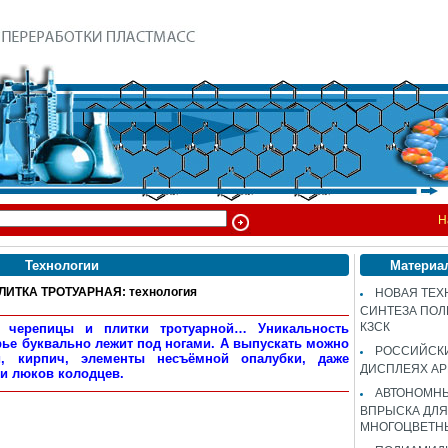
Н
Технологии
Материа
ИТКА ТРОТУАРНАЯ: технология
НОВАЯ ТЕХ
СИНТЕЗА ПОЛ
КЗСК
й черепицы и плитки тротуарной… Уникальность
рье буквально лежит под ногами. А выпускать можно
РОССИЙСК
и, кирпич, элементы несъёмной опалубки, даже
ДИСПЛЕЯХ AP
и люков колодцев.
АВТОНОМНЫ
ВПРЫСКА ДЛЯ
МНОГОЦВЕТН