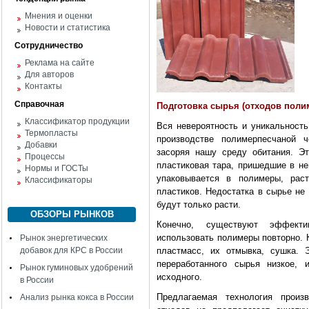
Мнения и оценки
Новости и статистика
Сотрудничество
Реклама на сайте
Для авторов
Контакты
Справочная
Подготовка сырья (отходов поли
Классификатор продукции
Вся невероятность и уникальность
Термопласты
производстве полимерпесчаной ч
Добавки
засоряя нашу среду обитания. Э
Процессы
пластиковая тара, пришедшие в не
Нормы и ГОСТы
упаковывается в полимеры, раст
Классификаторы
пластиков. Недостатка в сырье не
будут только расти.
ОБЗОРЫ РЫНКОВ
Конечно, существуют эффекти
использовать полимеры повторно. 
Рынок энергетических
добавок для КРС в России
пластмасс, их отмывка, сушка. 
переработанного сырья низкое,
Рынок гуминовых удобрений
исходного.
в России
Предлагаемая технология произ
Анализ рынка кокса в России