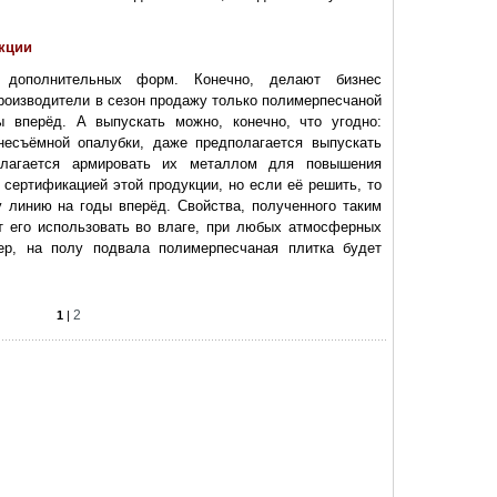
кции
 дополнительных форм. Конечно, делают бизнес
производители в сезон продажу только полимерпесчаной
 вперёд. А выпускать можно, конечно, что угодно:
 несъёмной опалубки, даже предполагается выпускать
олагается армировать их металлом для повышения
 сертификацией этой продукции, но если её решить, то
 линию на годы вперёд. Свойства, полученного таким
т его использовать во влаге, при любых атмосферных
мер, на полу подвала полимерпесчаная плитка будет
2
1
|