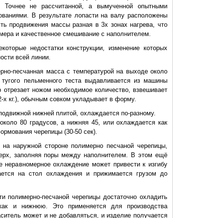
. Точнее не рассчитанной, а вымученной опытными
ованиями. В результате лопасти на валу расположены
сть продвижения массы разная в 3х зонах нагрева, что
мера и качественное смешивание с наполнителем.
которые недостатки конструкции, изменение которых
ости всей линии.
рно-песчанная масса с температурой на выходе около
й тугого пельменного теста выдавливается из машины
р отрезает ножом необходимое количество, взвешивает
2-х кг.), обычным совком укладывает в форму.
подвижной нижней плитой, охлаждается по-разному.
около 80 градусов, а нижняя 45, или охлаждается как
рмования черепицы (30-50 сек).
 на наружной стороне полимерно песчаной черепицы,
ерх, заполняя поры между наполнителем. В этом ещё
ое неравномерное охлаждение может привести к изгибу
ается на стол охлаждения и прижимается грузом до
ти полимерно-песчаной черепицы достаточно охладить
как и нижнюю. Это применяется для производства
аситель может и не добавляться, и изделие получается