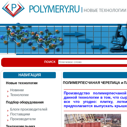
ПОИСК
НАВИГАЦИЯ
ПОЛИМЕРПЕСЧАНАЯ ЧЕРЕПИЦА и ПЛ
Новые технологии
Новинки
Производство полимерпесчано
Технологии
данной технологии в том, что сы
все что угодно: плитку, лотк
Подбор оборудования
предполагается выпускать крышк
Блоги производителей
Поставщики
Производители
Тенденции рынка