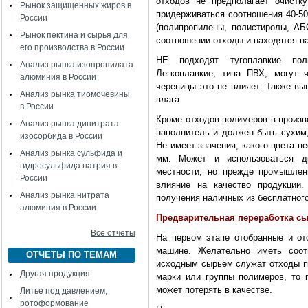
отходов не предполагает очистк
Рынок защищенных жиров в
придерживаться соотношения 40-50
России
(полипропилены, полистиролы, АБ
Рынок пектина и сырья для
соотношении отходы и находятся на
его производства в России
НЕ подходят тугоплавкие пол
Анализ рынка изопропилата
Легкоплавкие, типа ПВХ, могут 
алюминия в России
черепицы это не влияет. Также вы
Анализ рынка тиомочевины
влага.
в России
Кроме отходов полимеров в произв
Анализ рынка динитрата
наполнитель и должен быть сухим
изосорбида в России
Не имеет значения, какого цвета п
Анализ рынка сульфида и
мм. Может и использоваться д
гидросульфида натрия в
местности, но прежде промышлен
России
влияние на качество продукции.
Анализ рынка нитрата
получения наличных из бесплатног
алюминия в России
Предварительная переработка сы
Все отчеты
На первом этапе отобранные и от
машине. Желательно иметь соот
ОТЧЕТЫ ПО ТЕМАМ
исходным сырьём служат отходы п
Другая продукция
марки или группы полимеров, то 
может потерять в качестве.
Литье под давлением,
ротоформование