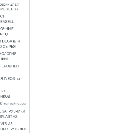
серии Zhafir
ir MERCURY
АЛ
BASELL
НОЧНЫЕ
ENEQ
 DEGA ДЛЯ
О СЫРЬЯ
НОЛОГИЯ
 ШИН
ГЛЕРОДНЫХ
К
Я INEOS на
 из
ТИКОВ
C-контейнеров
 ЗАГРУЗЧИКИ
OPLAST AS
I'S ИЗ
ННЫХ БУТЫЛОК