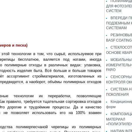
ПОЛИАМИДЫ
ДЛЯ ФОТОЭЛЕ
СИСТЕМ
ВПЕРЕДИ П
ПОДЗЕМНЫМ 
СИСТЕМАМ
РЕЗИНОВЫ
BASF COATING
меров и песка)
СТЕКЛОСОТ
ОСНОВЕ КВАР
 этой технологии в том, что сырьё, используемое при
ерепицы бесплатное, валяется под ногами, иногда
МОБИЛЬНЫ
то полимерные отходы в различных видах: упаковка,
ИЗМЕРИТЕЛЬ
FARO
годность изделия быта. Всё больше и больше товаров
ёт ассортимент стройматериалов, изготовленных из
СЕНСОРНЫ
 предвидется, а наоборот, объёмы полимерных отходов
КОНТРОЛЯ ОК
СИСТЕМА H
ПОКОЛЕНИЯ
вные технологии их переработки, позволяющие
Как правило, требуется тщательная сортировка отходов
Кондиционир
Это дорогие и трудоёмкие процессы. Да и качество
форм
 и не позволяет использовать его на 100% взамен
КОМПОЗИЦ
МАТЕРИАЛ
«ПОЛИЭТИЛЕ
водства полимерпесчаной черепицы из полимерных
HAITIAN IN