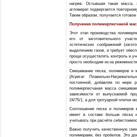
нагрев. Остывшая такая масса, 
агломерат подвергается повторном
Таким образом, получается готовое
Получение полимерпесчаной ма
Этот этап производства полимер
его от заготовительного учас
эстетических соображений (заго
выделением газов, и требует обес
проще осуществлять контроль и уч
просто необходим из-за режимности
Смешивание песка, полимеров и к
(Агрегат Плавильно-Нагревате
постоянной, добавляя по мере р
полимерпесчаная масса смешивае
зависимости от выпускаемой про
24/75/1, а для тротуарной плитки мо
Соотношение песка и полимеров в
имеет в составе больше песка и
учитывать при расчёте себестоимос
Важно получить качественную сме
полимерами, без пробелов. Это до