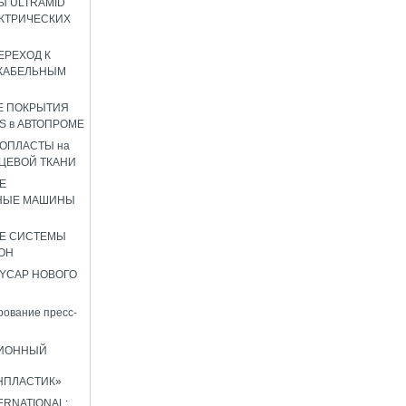
 ULTRAMID
КТРИЧЕСКИХ
ЕРЕХОД К
КАБЕЛЬНЫМ
Е ПОКРЫТИЯ
S в АВТОПРОМЕ
ОПЛАСТЫ на
ЦЕВОЙ ТКАНИ
Е
НЫЕ МАШИНЫ
Е СИСТЕМЫ
ОН
YCAP НОВОГО
ование пресс-
ИОННЫЙ
НПЛАСТИК»
TERNATIONAL: