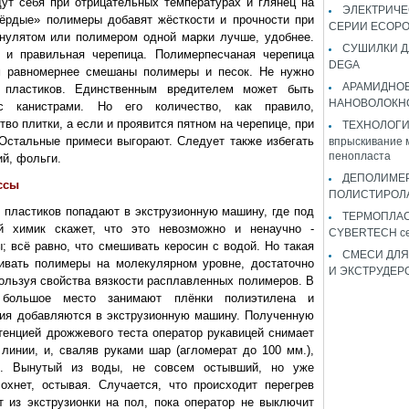
ут себя при отрицательных температурах и глянец на
ЭЛЕКТРИЧЕ
вёрдые» полимеры добавят жёсткости и прочности при
СЕРИИ ECOP
анулятом или полимером одной марки лучше, удобнее.
СУШИЛКИ Д
я и правильная черепица. Полимерпесчаная черепица
DEGA
ем равномернее смешаны полимеры и песок. Не нужно
АРАМИДНО
 пластиков. Единственным вредителем может быть
НАНОВОЛОКН
 канистрами. Но его количество, как правило,
тво плитки, а если и проявится пятном на черепице, при
ТЕХНОЛОГИЯ 
 Остальные примеси выгорают. Следует также избегать
впрыскивание 
пенопласта
й, фольги.
ДЕПОЛИМЕ
ссы
ПОЛИСТИРОЛ
 пластиков попадают в экструзионную машину, где под
ТЕРМОПЛА
й химик скажет, что это невозможно и ненаучно -
CYBERTECH с
 всё равно, что смешивать керосин с водой. Но такая
СМЕСИ ДЛЯ
ивать полимеры на молекулярном уровне, достаточно
И ЭКСТРУДЕР
ользуя свойства вязкости расплавленных полимеров. В
 большое место занимают плёнки полиэтилена и
ния добавляются в экструзионную машину. Полученную
енцией дрожжевого теста оператор рукавицей снимает
 линии, и, сваляв руками шар (агломерат до 100 мм.),
я. Вынутый из воды, не совсем остывший, но уже
охнет, остывая. Случается, что происходит перегрев
 из экструзионки на пол, пока оператор не выключит