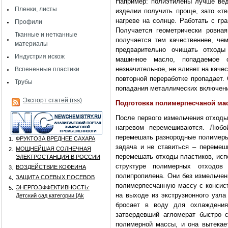
Например: полиэтилены лучше вед
Пленки, листы
изделии получить проще, зато «т
нагреве на солнце. Работать с гр
Профили
Получается геометрически ровна
Тканные и нетканные
получается тем качественнее, ч
материалы
предварительно очищать отходы
Индустрия искож
машинное масло, попадаемое с
незначительное, не влияет на качес
Вспененные пластики
повторной переработке пропадает.
Трубы
попадания металлических включени
Экспорт статей (rss)
Подготовка полимерпесчаной ма
После первого измельчения отходы
нагревом перемешиваются. Любо
перемешать разнородные полимеры;
ФРУКТОЗА ВРЕДНЕЕ САХАРА
1.
задача и не ставиться – перемеш
МОЩНЕЙШАЯ СОЛНЕЧНАЯ
2.
перемешать отходы пластиков, исп
ЭЛЕКТРОСТАНЦИЯ В РОССИИ
структуре полимерных отходов
ВОЗДЕЙСТВИЕ КОФЕИНА
3.
полипропилена. Они без измельче
ЗАЩИТА СОЕВЫХ ПОСЕВОВ
4.
полимерпесчанную массу с консист
ЭНЕРГОЭФФЕКТИВНОСТЬ:
5.
на выходе из экструзионного узла
Детский сад категории [Аk
бросает в воду для охлаждени
затвердевший агломерат быстро с
полимерной массы, и она вытекает