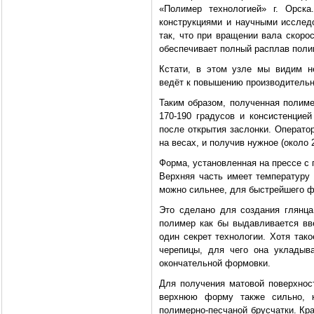
«Полимер технологией» г. Орска
конструкциями и научными исслед
так, что при вращении вала скоро
обеспечивает полный расплав поли
Кстати, в этом узле мы видим не
ведёт к повышению производительн
Таким образом, полученная полиме
170-190 градусов и консистенцие
после открытия заслонки. Операто
на весах, и получив нужное (около 
Форма, установленная на прессе с 
Верхняя часть имеет температуру 
можно сильнее, для быстрейшего фо
Это сделано для создания глянца
полимер как бы выдавливается вв
один секрет технологии. Хотя так
черепицы, для чего она укладыв
окончательной формовки.
Для получения матовой поверхнос
верхнюю форму также сильно, 
полимерно-песчаной брусчатки. Кр