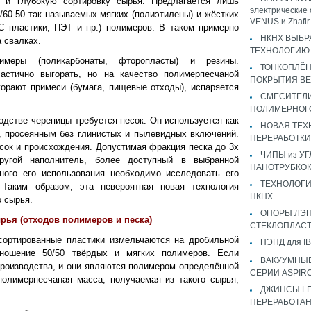
у и глубокую сортировку сырья. Предлагается лишь
электрические 
/60-50 так называемых мягких (полиэтилены) и жёстких
VENUS и Zhaf
С пластики, ПЭТ и пр.) полимеров. В таком примерно
НКНХ ВЫБР
 свалках.
ТЕХНОЛОГИЮ 
имеры (поликарбонаты, фторопласты) и резины.
ТОНКОПЛЁ
частично выгорать, но на качество полимерпесчаной
ПОКРЫТИЯ B
горают примеси (бумага, пищевые отходы), испаряется
СМЕСИТЕЛИ
ПОЛИМЕРНОГ
одстве черепицы требуется песок. Он используется как
НОВАЯ ТЕХ
, просеянным без глинистых и пылевидных включений.
ПЕРЕРАБОТКИ
есок и происхождения. Допустимая фракция песка до 3х
ЧИПЫ из У
ругой наполнитель, более доступный в выбранной
НАНОТРУБКО
ного его использования необходимо исследовать его
ТЕХНОЛОГИ
 Таким образом, эта невероятная новая технология
НКНХ
о сырья.
ОПОРЫ ЛЭП
рья (отходов полимеров и песка)
СТЕКЛОПЛАС
сортированные пластики измельчаются на дробильной
ПЭНД для IB
ношение 50/50 твёрдых и мягких полимеров. Если
ВАКУУМНЫЕ
роизводства, и они являются полимером определённой
СЕРИИ ASPIR
полимерпесчаная масса, получаемая из такого сырья,
ДЖИНСЫ LEV
ПЕРЕРАБОТА