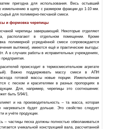
затем пригодна для использования. Весь остывший
у измельчению в щепу с размером фракции до 1-10 мм.
 сырьё для полимерно-песчаной смеси.
ссы и формовка черепицы
песчаной черепицы завершающий. Некоторые отделяют
тка, располагают в отдельном помещении. Кроме
товка полимерной усреднённой смеси сопровождается
печения вытяжки), имеются ещё и практические выгоды:
ёт. А в случаях работы в исправительных учреждениях,
 предприятия.
расителей происходит в термосмесительном агрегате
льный). Важно поддерживать массу смеси в АПН
асхода готовой массы новые порции. Измельчённая
тся с песком и красителями в разных пропорциях в
дукции. Для, например, черепицы это соотношение:
жет быть 5/94/1.
лияет и на производительность – та масса, которая
 нагреваться будет дольше. Это свойство следует
ти и учёте продукции.
сь – частицы песка должны полностью обволакиваться
стигается уникальной конструкцией вала, рассчитанной